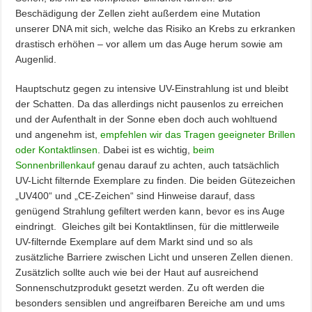
Beschädigung der Zellen zieht außerdem eine Mutation
unserer DNA mit sich, welche das Risiko an Krebs zu erkranken
drastisch erhöhen – vor allem um das Auge herum sowie am
Augenlid.
Hauptschutz gegen zu intensive UV-Einstrahlung ist und bleibt
der Schatten. Da das allerdings nicht pausenlos zu erreichen
und der Aufenthalt in der Sonne eben doch auch wohltuend
und angenehm ist,
empfehlen wir das Tragen geeigneter Brillen
oder Kontaktlinsen
. Dabei ist es wichtig,
beim
Sonnenbrillenkauf
genau darauf zu achten, auch tatsächlich
UV-Licht filternde Exemplare zu finden. Die beiden Gütezeichen
„UV400“ und „CE-Zeichen“ sind Hinweise darauf, dass
genügend Strahlung gefiltert werden kann, bevor es ins Auge
eindringt. Gleiches gilt bei Kontaktlinsen, für die mittlerweile
UV-filternde Exemplare auf dem Markt sind und so als
zusätzliche Barriere zwischen Licht und unseren Zellen dienen.
Zusätzlich sollte auch wie bei der Haut auf ausreichend
Sonnenschutzprodukt gesetzt werden. Zu oft werden die
besonders sensiblen und angreifbaren Bereiche am und ums