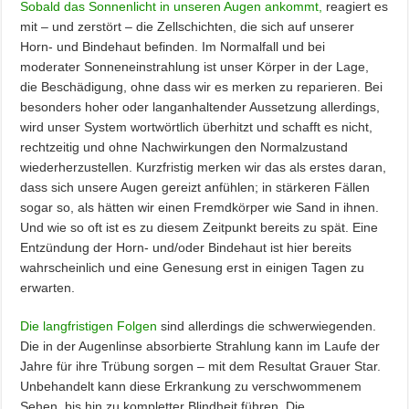
Sobald das Sonnenlicht in unseren Augen ankommt,
reagiert es
mit – und zerstört – die Zellschichten, die sich auf unserer
Horn- und Bindehaut befinden. Im Normalfall und bei
moderater Sonneneinstrahlung ist unser Körper in der Lage,
die Beschädigung, ohne dass wir es merken zu reparieren. Bei
besonders hoher oder langanhaltender Aussetzung allerdings,
wird unser System wortwörtlich überhitzt und schafft es nicht,
rechtzeitig und ohne Nachwirkungen den Normalzustand
wiederherzustellen. Kurzfristig merken wir das als erstes daran,
dass sich unsere Augen gereizt anfühlen; in stärkeren Fällen
sogar so, als hätten wir einen Fremdkörper wie Sand in ihnen.
Und wie so oft ist es zu diesem Zeitpunkt bereits zu spät. Eine
Entzündung der Horn- und/oder Bindehaut ist hier bereits
wahrscheinlich und eine Genesung erst in einigen Tagen zu
erwarten.
Die langfristigen Folgen
sind allerdings die schwerwiegenden.
Die in der Augenlinse absorbierte Strahlung kann im Laufe der
Jahre für ihre Trübung sorgen – mit dem Resultat Grauer Star.
Unbehandelt kann diese Erkrankung zu verschwommenem
Sehen, bis hin zu kompletter Blindheit führen. Die