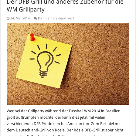
Der DFB-Grill und anderes Zubehör für die
WM Grillparty
für
24. Mai 2014
Kommentare deaktiviert
Der
DFB-
Grill
und
anderes
Zubehör
für
die
WM
Grillparty
Wer bei der Grillparty während der Fussball WM 2014 in Brasilien
groß auftrumpfen möchte, der kann dies jetzt mit vielen
verschiedenen DFB Produkten bei Amazon tun. Zum Beispiel mit
dem Deutschland-Grill von Rösle. Der Rösle DFB-Grill ist aber nicht