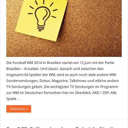
WM
im
deutschen
Fernsehen
im
Überblick
Die Fussball WM 2014 in Brasilien startet am 12.Juni mit der Partie
Brasilien – Kroatien. Und davor, danach und zwischen den
insgesamt 64 Spielen der WM, wird es auch noch viele andere WM-
Sondersendungen, Dokus, Magazine, Talkshows und etliche andere
TV-Sendungen geben. Die wichtigsten TV Sendungen im Programm
zur WM im Deutschen Fernsehen hier im Überblick. ARD / ZDF: Alle
Spiele …
Weiterlesen »