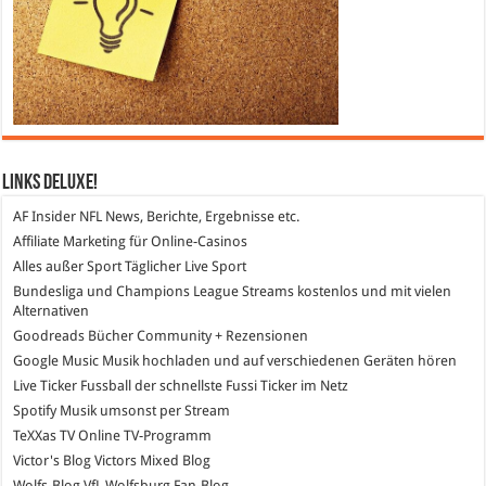
Links DeLuXe!
AF Insider
NFL News, Berichte, Ergebnisse etc.
Affiliate Marketing
für Online-Casinos
Alles außer Sport
Täglicher Live Sport
Bundesliga und Champions League Streams
kostenlos und mit vielen
Alternativen
Goodreads
Bücher Community + Rezensionen
Google Music
Musik hochladen und auf verschiedenen Geräten hören
Live Ticker Fussball
der schnellste Fussi Ticker im Netz
Spotify
Musik umsonst per Stream
TeXXas TV
Online TV-Programm
Victor's Blog
Victors Mixed Blog
Wolfs-Blog
VfL Wolfsburg Fan-Blog