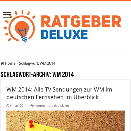
Home
»
Schlagwort:
WM 2014
Schlagwort-Archiv:
WM 2014
WM 2014: Alle TV Sendungen zur WM im
deutschen Fernsehen im Überblick
für
6. Juni 2014
Kommentare deaktiviert
WM
2014:
Alle
TV
Sendungen
zur