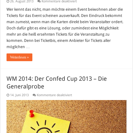
für
26. August 2013
Kommentare deaktiviert
Tickets
für
Wer kennt das nicht, man möchte einem Event beiwohnen aber die
nationale
Tickets für das Event scheinen ausverkauft. Den Eindruck bekommt
&
internationale
man zumeist, wenn man die Karten direkt beim Veranstalter ordert.
Events
Doch dafür gibt es eine Lösung, oder zumindest eine Möglichkeit
mehr an die heiß ersehnten Tickets für die Veranstaltung zu
kommen. Denn bei Ticketbis, einem Anbieter für Tickets aller
möglichen …
Weiterlesen »
WM 2014: Der Confed Cup 2013 – Die
Generalprobe
für
14. Juni 2013
Kommentare deaktiviert
WM
2014:
Der
Confed
Cup
2013
–
Die
Generalprobe