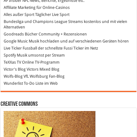
AF Insider
NFL News, Berichte, Ergebnisse etc.
Affiliate Marketing
für Online-Casinos
Alles außer Sport
Täglicher Live Sport
Bundesliga und Champions League Streams
kostenlos und mit vielen
Alternativen
Goodreads
Bücher Community + Rezensionen
Google Music
Musik hochladen und auf verschiedenen Geräten hören
Live Ticker Fussball
der schnellste Fussi Ticker im Netz
Spotify
Musik umsonst per Stream
TeXXas TV
Online TV-Programm
Victor's Blog
Victors Mixed Blog
Wolfs-Blog
VfL Wolfsburg Fan-Blog
Wunderlist
To-Do Liste im Web
Creative Commons