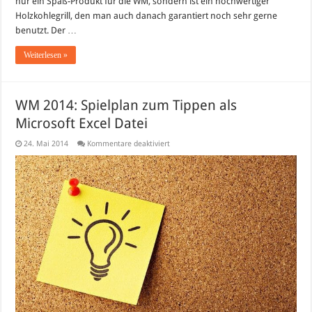
nur ein Spaß-Produkt für die WM, sondern ist ein hochwertiger
Holzkohlegrill, den man auch danach garantiert noch sehr gerne
benutzt. Der …
Weiterlesen »
WM 2014: Spielplan zum Tippen als
Microsoft Excel Datei
für
24. Mai 2014
Kommentare deaktiviert
WM
2014:
Spielplan
zum
Tippen
als
Microsoft
Excel
Datei