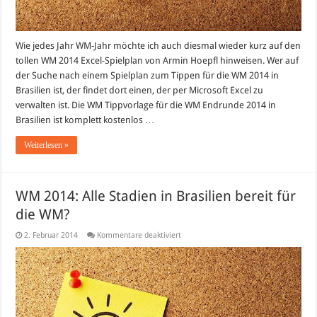
Wie jedes Jahr WM-Jahr möchte ich auch diesmal wieder kurz auf den
tollen WM 2014 Excel-Spielplan von Armin Hoepfl hinweisen. Wer auf
der Suche nach einem Spielplan zum Tippen für die WM 2014 in
Brasilien ist, der findet dort einen, der per Microsoft Excel zu
verwalten ist. Die WM Tippvorlage für die WM Endrunde 2014 in
Brasilien ist komplett kostenlos …
Weiterlesen »
WM 2014: Alle Stadien in Brasilien bereit für
die WM?
für
2. Februar 2014
Kommentare deaktiviert
WM
2014:
Alle
Stadien
in
Brasilien
bereit
für