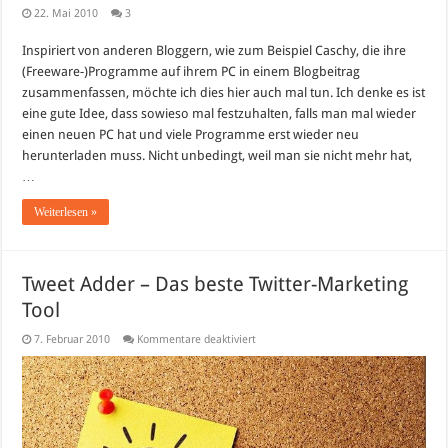
22. Mai 2010
3
Inspiriert von anderen Bloggern, wie zum Beispiel Caschy, die ihre
(Freeware-)Programme auf ihrem PC in einem Blogbeitrag
zusammenfassen, möchte ich dies hier auch mal tun. Ich denke es ist
eine gute Idee, dass sowieso mal festzuhalten, falls man mal wieder
einen neuen PC hat und viele Programme erst wieder neu
herunterladen muss. Nicht unbedingt, weil man sie nicht mehr hat,
…
Weiterlesen »
Tweet Adder – Das beste Twitter-Marketing
Tool
für
7. Februar 2010
Kommentare deaktiviert
Tweet
Adder
–
Das
beste
Twitter-
Marketing
Tool