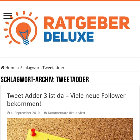
Home
»
Schlagwort:
Tweetadder
Schlagwort-Archiv:
Tweetadder
Tweet Adder 3 ist da – Viele neue Follower
bekommen!
für
4. September 2010
Kommentare deaktiviert
Tweet
Adder
3
ist
da
–