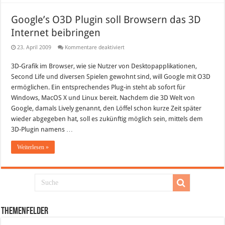
Google’s O3D Plugin soll Browsern das 3D
Internet beibringen
für
23. April 2009
Kommentare deaktiviert
Google’s
O3D
3D-Grafik im Browser, wie sie Nutzer von Desktopapplikationen,
Plugin
soll
Second Life und diversen Spielen gewohnt sind, will Google mit O3D
Browsern
das
ermöglichen. Ein entsprechendes Plug-in steht ab sofort für
3D
Windows, MacOS X und Linux bereit. Nachdem die 3D Welt von
Internet
beibringen
Google, damals Lively genannt, den Löffel schon kurze Zeit später
wieder abgegeben hat, soll es zukünftig möglich sein, mittels dem
3D-Plugin namens …
Weiterlesen »
Themenfelder