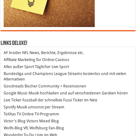
Links DeLuXe!
AF Insider
NFL News, Berichte, Ergebnisse etc.
Affiliate Marketing
für Online-Casinos
Alles außer Sport
Täglicher Live Sport
Bundesliga und Champions League Streams
kostenlos und mit vielen
Alternativen
Goodreads
Bücher Community + Rezensionen
Google Music
Musik hochladen und auf verschiedenen Geräten hören
Live Ticker Fussball
der schnellste Fussi Ticker im Netz
Spotify
Musik umsonst per Stream
TeXXas TV
Online TV-Programm
Victor's Blog
Victors Mixed Blog
Wolfs-Blog
VfL Wolfsburg Fan-Blog
Wunderlist
To-Do Liste im Web