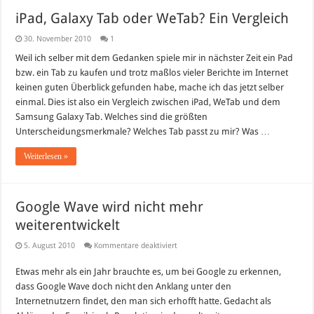
iPad, Galaxy Tab oder WeTab? Ein Vergleich
30. November 2010
1
Weil ich selber mit dem Gedanken spiele mir in nächster Zeit ein Pad
bzw. ein Tab zu kaufen und trotz maßlos vieler Berichte im Internet
keinen guten Überblick gefunden habe, mache ich das jetzt selber
einmal. Dies ist also ein Vergleich zwischen iPad, WeTab und dem
Samsung Galaxy Tab. Welches sind die größten
Unterscheidungsmerkmale? Welches Tab passt zu mir? Was …
Weiterlesen »
Google Wave wird nicht mehr
weiterentwickelt
für
5. August 2010
Kommentare deaktiviert
Google
Wave
Etwas mehr als ein Jahr brauchte es, um bei Google zu erkennen,
wird
nicht
dass Google Wave doch nicht den Anklang unter den
mehr
weiterentwickelt
Internetnutzern findet, den man sich erhofft hatte. Gedacht als