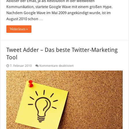
Ablöser der Email, ja als Revolution in der weltweiten
Kommunikation, startete Google Wave mit einem großen Hype.
Nachdem Google Wave im Mai 2009 angekündigt wurde, ist im
August 2010 schon …
Weiterlesen »
Tweet Adder – Das beste Twitter-Marketing
Tool
für
7. Februar 2010
Kommentare deaktiviert
Tweet
Adder
–
Das
beste
Twitter-
Marketing
Tool