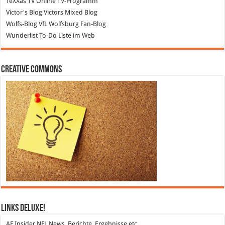
TeXXas TV
Online TV-Programm
Victor's Blog
Victors Mixed Blog
Wolfs-Blog
VfL Wolfsburg Fan-Blog
Wunderlist
To-Do Liste im Web
Creative Commons
Links DeLuXe!
AF Insider
NFL News, Berichte, Ergebnisse etc.