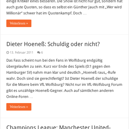
einige Kritiker eines besseren. Die Show ist nicht nur gut, sondern hat
auch gute Quoten, so dass es selbst ein Günther Jauch mit „Wer wird
Millionär“ schwer hat im Quotenkampf. Doch …
Weiterlesen »
Dieter Hoeneß: Schuldig oder nicht?
13. Februar 2011
6
Das Fass scheint nun bei den Fans in Wolfsburg endgültig
übergelaufen zu sein. Kurz vor Ende des Spiels (0:1 gegen den
Hamburger SV) nahm man klar und deutlich „Hoeneß raus„-Rufe
wahr. Doch sind sie gerechtfertigt? Ist Dieter Hoeneß der schuldige
für die Misere beim VfL Wolfsburg? Nicht nur im VfL-Wolfsburg Forum
gibt es unzählige Hoeneß-Gegner. Auch auf sämtlichen anderen
Online-Foren …
Weiterlesen »
Champions League: Manchester United-