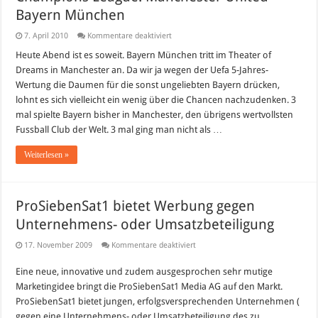
Bayern München
für
7. April 2010
Kommentare deaktiviert
Champions
League:
Heute Abend ist es soweit. Bayern München tritt im Theater of
Manchester
Dreams in Manchester an. Da wir ja wegen der Uefa 5-Jahres-
United-
Bayern
Wertung die Daumen für die sonst ungeliebten Bayern drücken,
München
lohnt es sich vielleicht ein wenig über die Chancen nachzudenken. 3
mal spielte Bayern bisher in Manchester, den übrigens wertvollsten
Fussball Club der Welt. 3 mal ging man nicht als …
Weiterlesen »
ProSiebenSat1 bietet Werbung gegen
Unternehmens- oder Umsatzbeteiligung
für
17. November 2009
Kommentare deaktiviert
ProSiebenSat1
bietet
Eine neue, innovative und zudem ausgesprochen sehr mutige
Werbung
gegen
Marketingidee bringt die ProSiebenSat1 Media AG auf den Markt.
Unternehmens-
oder
ProSiebenSat1 bietet jungen, erfolgsversprechenden Unternehmen (
Umsatzbeteiligung
gegen eine Unternehmens- oder Umsatzbeteiligung des zu