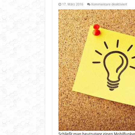
für
17. März 2016
Kommentare deaktiviert
LTE
–
Brau
ich
das?
Schließt man heutzutage einen Mobilfunkv