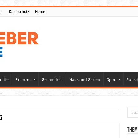
um
Datenschutz
Home
milie
Finanzen
Gesundheit
Haus und Garten
Sport
Sonsti
g
Them