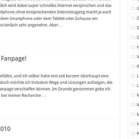
lich wird dabei super schnelles Internet versprochen und das
Smartphone ohne entsprechenden Internetzugang macht ja auch
it dem Smartphone oder dem Tablett oder Zuhause am
 ist einfach sehr angenehm. Aber …
G
I
 Fanpage!
K
efallen, und ich selber habe erst seit kurzem überhaupt eine
L
, doch möchte ich trotzdem Wege und Lösungen aufzeigen, die
L
 Fanpage verschaffen können. Im Grunde genommen gebe ich
ich bei meiner Recherche …
M
N
2010
P