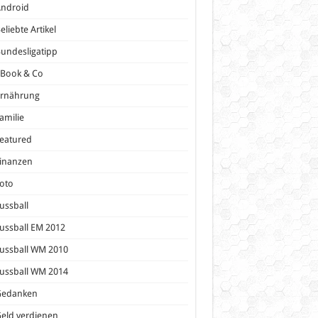
Android
eliebte Artikel
undesligatipp
eBook & Co
Ernährung
amilie
eatured
inanzen
oto
ussball
ussball EM 2012
ussball WM 2010
ussball WM 2014
Gedanken
eld verdienen