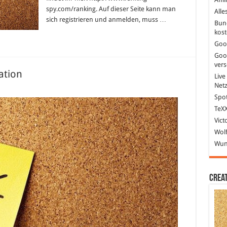
spy.com/ranking. Auf dieser Seite kann man
Alle
sich registrieren und anmelden, muss …
Bun
kost
Goo
Goo
ver
ation
Live
Net
Spot
TeXX
Vict
Wolf
Wund
Crea