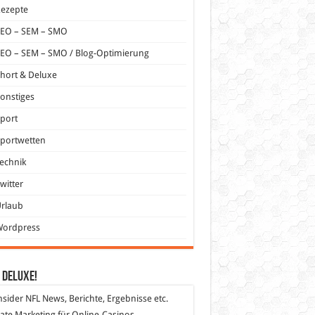
Rezepte
SEO – SEM – SMO
EO – SEM – SMO / Blog-Optimierung
hort & Deluxe
onstiges
port
portwetten
echnik
witter
Urlaub
Wordpress
 DeLuXe!
nsider
NFL News, Berichte, Ergebnisse etc.
liate Marketing
für Online-Casinos