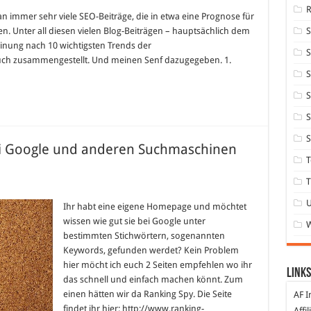
n immer sehr viele SEO-Beiträge, die in etwa eine Prognose für
. Unter all diesen vielen Blog-Beiträgen – hauptsächlich dem
inung nach 10 wichtigsten Trends der
S
uch zusammengestellt. Und meinen Senf dazugegeben. 1.
S
S
S
S
ei Google und anderen Suchmaschinen
T
T
Ihr habt eine eigene Homepage und möchtet
wissen wie gut sie bei Google unter
bestimmten Stichwörtern, sogenannten
Keywords, gefunden werdet? Kein Problem
hier möcht ich euch 2 Seiten empfehlen wo ihr
Links
das schnell und einfach machen könnt. Zum
einen hätten wir da Ranking Spy. Die Seite
AF I
findet ihr hier: http://www.ranking-
Affi