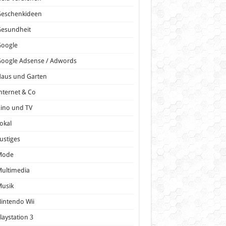
Geschenkideen
Gesundheit
Google
oogle Adsense / Adwords
Haus und Garten
nternet & Co
ino und TV
okal
ustiges
Mode
ultimedia
Musik
intendo Wii
laystation 3