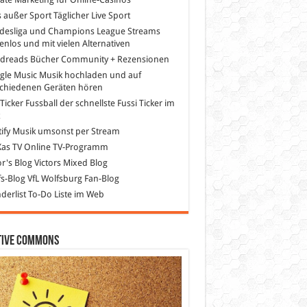
s außer Sport
Täglicher Live Sport
desliga und Champions League Streams
enlos und mit vielen Alternativen
dreads
Bücher Community + Rezensionen
gle Music
Musik hochladen und auf
schiedenen Geräten hören
 Ticker Fussball
der schnellste Fussi Ticker im
z
ify
Musik umsonst per Stream
as TV
Online TV-Programm
or's Blog
Victors Mixed Blog
s-Blog
VfL Wolfsburg Fan-Blog
erlist
To-Do Liste im Web
tive Commons