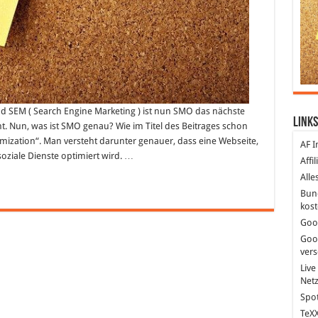
d SEM ( Search Engine Marketing ) ist nun SMO das nächste
Links
t. Nun, was ist SMO genau? Wie im Titel des Beitrages schon
ization“. Man versteht darunter genauer, dass eine Webseite,
AF I
 soziale Dienste optimiert wird. …
Affi
Alle
Bun
kost
Goo
Goo
ver
Live
Net
Spot
TeXX