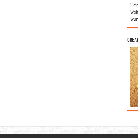
Vict
Wolf
Wund
Crea