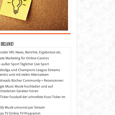
 DeLuXe!
nsider
NFL News, Berichte, Ergebnisse etc.
liate Marketing
für Online-Casinos
s außer Sport
Täglicher Live Sport
desliga und Champions League Streams
enlos und mit vielen Alternativen
dreads
Bücher Community + Rezensionen
gle Music
Musik hochladen und auf
schiedenen Geräten hören
 Ticker Fussball
der schnellste Fussi Ticker im
z
ify
Musik umsonst per Stream
as TV
Online TV-Programm