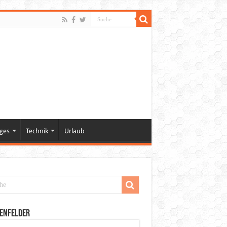
ges
Technik
Urlaub
enfelder