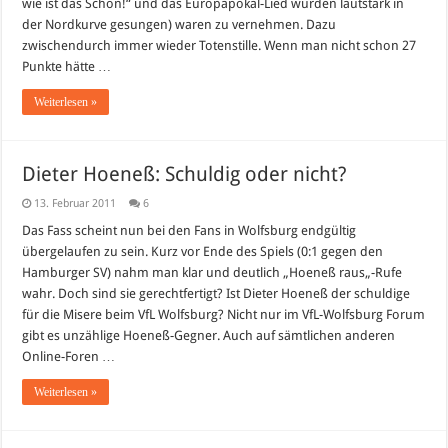
wie ist das Schön!“ und das Europapokal-Lied wurden lautstark in
Magath
zu
der Nordkurve gesungen) waren zu vernehmen. Dazu
entlassen?
zwischendurch immer wieder Totenstille. Wenn man nicht schon 27
Punkte hätte …
Weiterlesen »
Dieter Hoeneß: Schuldig oder nicht?
13. Februar 2011
6
Das Fass scheint nun bei den Fans in Wolfsburg endgültig
übergelaufen zu sein. Kurz vor Ende des Spiels (0:1 gegen den
Hamburger SV) nahm man klar und deutlich „Hoeneß raus„-Rufe
wahr. Doch sind sie gerechtfertigt? Ist Dieter Hoeneß der schuldige
für die Misere beim VfL Wolfsburg? Nicht nur im VfL-Wolfsburg Forum
gibt es unzählige Hoeneß-Gegner. Auch auf sämtlichen anderen
Online-Foren …
Weiterlesen »