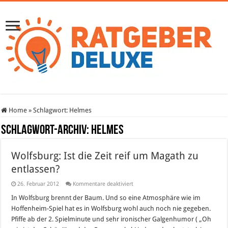
Home
»
Schlagwort:
Helmes
Schlagwort-Archiv:
Helmes
Wolfsburg: Ist die Zeit reif um Magath zu
entlassen?
für
26. Februar 2012
Kommentare deaktiviert
Wolfsburg:
Ist
In Wolfsburg brennt der Baum. Und so eine Atmosphäre wie im
die
Hoffenheim-Spiel hat es in Wolfsburg wohl auch noch nie gegeben.
Zeit
reif
Pfiffe ab der 2. Spielminute und sehr ironischer Galgenhumor ( „Oh
um