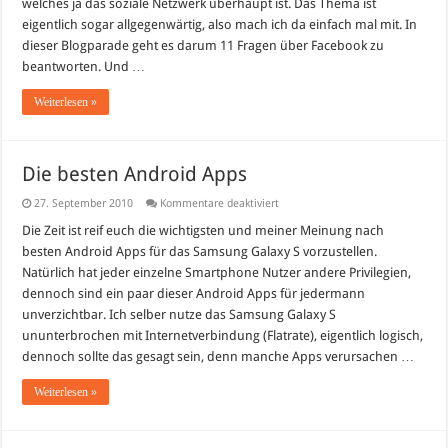
welches ja das soziale Netzwerk überhaupt ist. Das Thema ist
eigentlich sogar allgegenwärtig, also mach ich da einfach mal mit. In
dieser Blogparade geht es darum 11 Fragen über Facebook zu
beantworten. Und …
Weiterlesen »
Die besten Android Apps
für
27. September 2010
Kommentare deaktiviert
Die
besten
Die Zeit ist reif euch die wichtigsten und meiner Meinung nach
Android
besten Android Apps für das Samsung Galaxy S vorzustellen.
Apps
Natürlich hat jeder einzelne Smartphone Nutzer andere Privilegien,
dennoch sind ein paar dieser Android Apps für jedermann
unverzichtbar. Ich selber nutze das Samsung Galaxy S
ununterbrochen mit Internetverbindung (Flatrate), eigentlich logisch,
dennoch sollte das gesagt sein, denn manche Apps verursachen …
Weiterlesen »