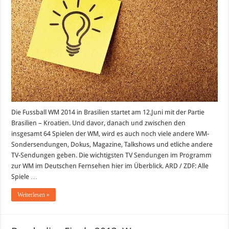
WM
im
deutschen
Fernsehen
im
Überblick
Die Fussball WM 2014 in Brasilien startet am 12.Juni mit der Partie
Brasilien – Kroatien. Und davor, danach und zwischen den
insgesamt 64 Spielen der WM, wird es auch noch viele andere WM-
Sondersendungen, Dokus, Magazine, Talkshows und etliche andere
TV-Sendungen geben. Die wichtigsten TV Sendungen im Programm
zur WM im Deutschen Fernsehen hier im Überblick. ARD / ZDF: Alle
Spiele …
Weiterlesen »