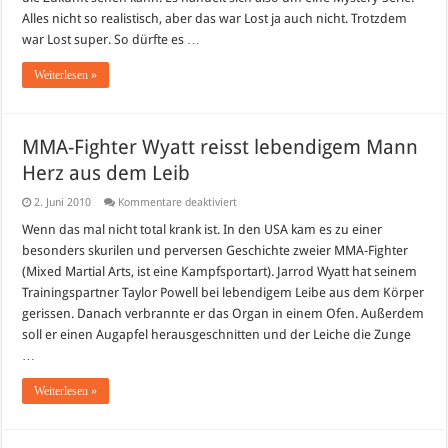
Alles nicht so realistisch, aber das war Lost ja auch nicht. Trotzdem
war Lost super. So dürfte es …
Weiterlesen »
MMA-Fighter Wyatt reisst lebendigem Mann
Herz aus dem Leib
für
2. Juni 2010
Kommentare deaktiviert
MMA-
Fighter
Wenn das mal nicht total krank ist. In den USA kam es zu einer
Wyatt
besonders skurilen und perversen Geschichte zweier MMA-Fighter
reisst
lebendigem
(Mixed Martial Arts, ist eine Kampfsportart). Jarrod Wyatt hat seinem
Mann
Trainingspartner Taylor Powell bei lebendigem Leibe aus dem Körper
Herz
aus
gerissen. Danach verbrannte er das Organ in einem Ofen. Außerdem
dem
Leib
soll er einen Augapfel herausgeschnitten und der Leiche die Zunge
…
Weiterlesen »