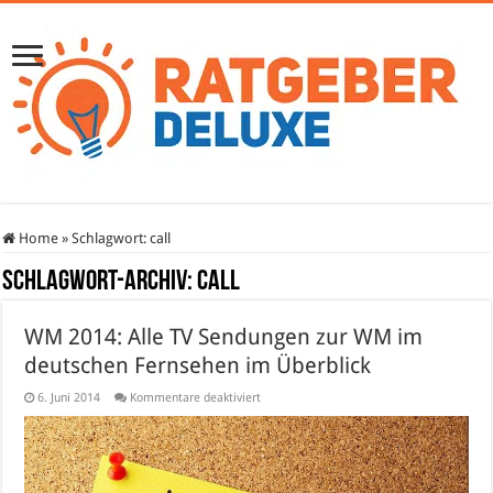
Home
»
Schlagwort:
call
Schlagwort-Archiv:
call
WM 2014: Alle TV Sendungen zur WM im
deutschen Fernsehen im Überblick
für
6. Juni 2014
Kommentare deaktiviert
WM
2014:
Alle
TV
Sendungen
zur