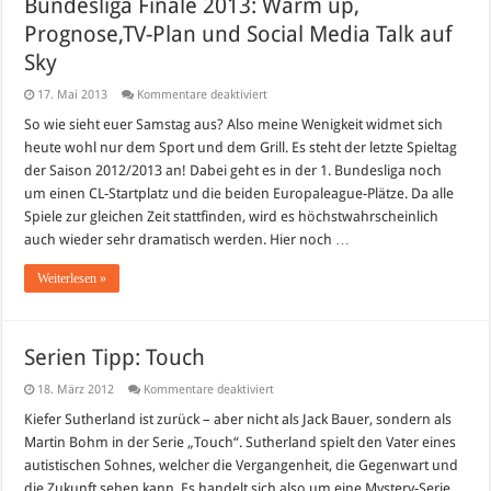
Bundesliga Finale 2013: Warm up,
Prognose,TV-Plan und Social Media Talk auf
Sky
für
17. Mai 2013
Kommentare deaktiviert
Bundesliga
Finale
So wie sieht euer Samstag aus? Also meine Wenigkeit widmet sich
2013:
heute wohl nur dem Sport und dem Grill. Es steht der letzte Spieltag
Warm
up,
der Saison 2012/2013 an! Dabei geht es in der 1. Bundesliga noch
Prognose,TV-
um einen CL-Startplatz und die beiden Europaleague-Plätze. Da alle
Plan
und
Spiele zur gleichen Zeit stattfinden, wird es höchstwahrscheinlich
Social
Media
auch wieder sehr dramatisch werden. Hier noch …
Talk
auf
Weiterlesen »
Sky
Serien Tipp: Touch
für
18. März 2012
Kommentare deaktiviert
Serien
Tipp:
Kiefer Sutherland ist zurück – aber nicht als Jack Bauer, sondern als
Touch
Martin Bohm in der Serie „Touch“. Sutherland spielt den Vater eines
autistischen Sohnes, welcher die Vergangenheit, die Gegenwart und
die Zukunft sehen kann. Es handelt sich also um eine Mystery-Serie.