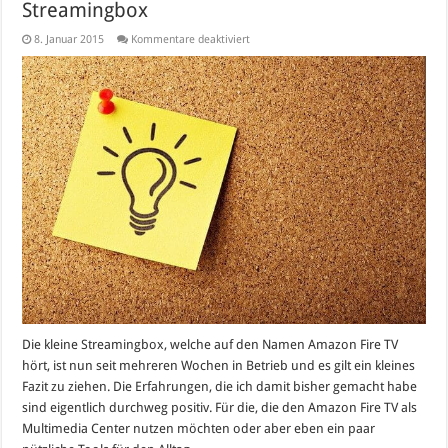
Streamingbox
für
8. Januar 2015
Kommentare deaktiviert
Amazon
Fire
TV:
Die
besten
Apps
für
die
Streamingbox
Die kleine Streamingbox, welche auf den Namen Amazon Fire TV
hört, ist nun seit mehreren Wochen in Betrieb und es gilt ein kleines
Fazit zu ziehen. Die Erfahrungen, die ich damit bisher gemacht habe
sind eigentlich durchweg positiv. Für die, die den Amazon Fire TV als
Multimedia Center nutzen möchten oder aber eben ein paar