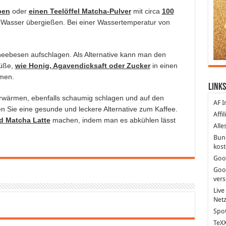
ben
oder
einen Teelöffel Matcha-Pulver
mit circa
100
Wasser übergießen. Bei einer Wassertemperatur von
ebesen aufschlagen. Als Alternative kann man den
Süße,
wie Honig, Agavendicksaft oder Zucker
in einen
men.
Links
wärmen, ebenfalls schaumig schlagen und auf den
AF I
n Sie eine gesunde und leckere Alternative zum Kaffee.
Affi
d Matcha Latte
machen, indem man es abkühlen lässt
Alle
Bun
kost
Goo
Goo
ver
Live
Net
Spot
TeXX