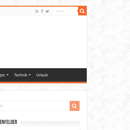
ges
Technik
Urlaub
enfelder