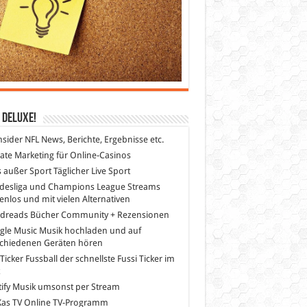
 DeLuXe!
nsider
NFL News, Berichte, Ergebnisse etc.
liate Marketing
für Online-Casinos
s außer Sport
Täglicher Live Sport
desliga und Champions League Streams
enlos und mit vielen Alternativen
dreads
Bücher Community + Rezensionen
gle Music
Musik hochladen und auf
schiedenen Geräten hören
 Ticker Fussball
der schnellste Fussi Ticker im
z
ify
Musik umsonst per Stream
as TV
Online TV-Programm