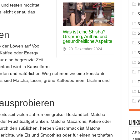
 und testen möchtet,
elleicht genau das
S
Was ist eine Shisha?
en
S
Ursprung, Aufbau und
gesundheitliche Aspekte
S
e der Löwen auf Vox
20. Dezember 2024
S
u Kaffee oder Energy
ur eine begrenzte Zeit
S
infood wird in Kapselform
T
den und natürlichen Weg nehmen wir eine konstante
es sind Matcha, Eisen, grüne Kaffeebohnen, Brahmi und
T
ausprobieren
its seit vielen Jahren ein großer Bestandteil. Matcha
 oder Fruchtsaftgetränken. Matcha Macarons, Kekse oder
Links
Durch den süßlichen, herben Geschmack ist Matcha
AF I
Gerichte, wie Eis und Smoothies oder für einen herzhaften
Affi