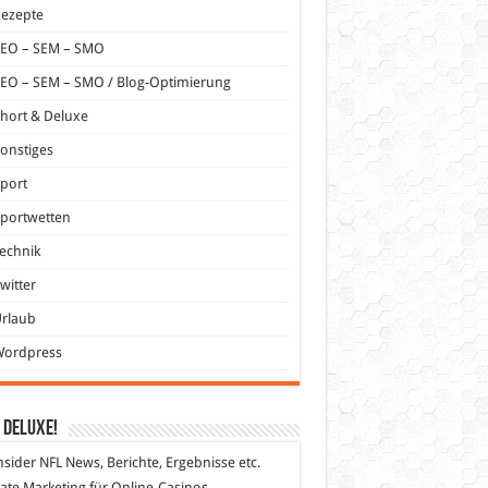
Rezepte
SEO – SEM – SMO
EO – SEM – SMO / Blog-Optimierung
hort & Deluxe
onstiges
port
portwetten
echnik
witter
Urlaub
Wordpress
 DeLuXe!
nsider
NFL News, Berichte, Ergebnisse etc.
liate Marketing
für Online-Casinos