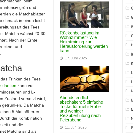
Wachmacher“ beim
hr intensiv grün und
Werden die Matchablätter
eschmack in einen leicht
reitungsart des Tees
Rückenbelastung im
ffe. Matcha wächst 20-30
G
Wohnzimmer? Wie
tet. Nach der Ernte
Heimtraining zur
Herausforderung werden
rocknet und
kann
.
I
17. Juni 2025
K
atcha
L
 das Trinken des Tees
L
xidantien
kann vor
Aminosäuren und L-
Abends endlich
n Zustand versetzt wird,
M
abschalten: 5 einfache
en getrunken. Da Matcha
Tricks für mehr Ruhe
und weniger
r einen 5 Mal höheren L-
Reizüberflutung nach
 Durch die Kombination
N
Feierabend
keit und die
11. Juni 2025
P
net Matcha sind als