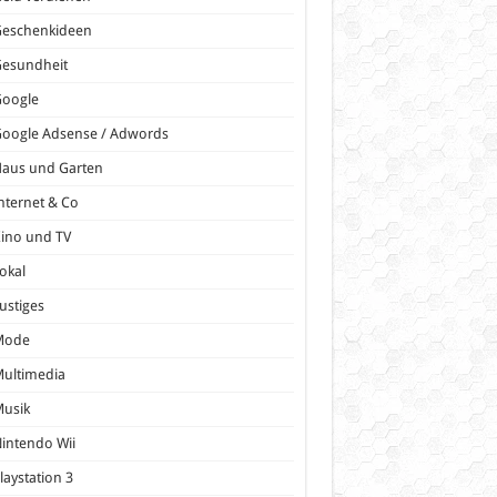
Geschenkideen
Gesundheit
Google
oogle Adsense / Adwords
Haus und Garten
nternet & Co
ino und TV
okal
ustiges
Mode
ultimedia
Musik
intendo Wii
laystation 3