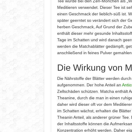
Tee wurde bei den Zen-Mönchen als „
Meditieren verwendet. Dieser Tee ist se
einen Geschmack der lieblich-süß ist. 
später geerntet so verändert sich der G
herben Geschmack, Auf Grund der Zube
enthält dieser mehr gesunde Inhaltssto
Tage im Schatten und wird danach geern
werden die Matchablätter gedämpft, get
anschließend in feines Pulver gemahlen
Die Wirkung von M
Die Nährstoffe der Blätter werden durch
aufgenommen. Der hohe Anteil an
Antio
Zellschäden schützen. Matcha enthält 
Theanine, durch die man in einen ruhige
daher wird dieser oft vor dem Meditier
im Schatten wächst, erhalten die Blätte
Theanin Anteil, als anderer grüner Tee.
der Inhaltsstoffe können die Aufmerksam
Konzentration erhöht werden. Daher eig