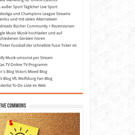
s außer Sport
Täglicher Live Sport
desliga und Champions League Streams
enlos und mit vielen Alternativen
dreads
Bücher Community + Rezensionen
gle Music
Musik hochladen und auf
schiedenen Geräten hören
 Ticker Fussball
der schnellste Fussi Ticker im
z
ify
Musik umsonst per Stream
as TV
Online TV-Programm
or's Blog
Victors Mixed Blog
s-Blog
VfL Wolfsburg Fan-Blog
erlist
To-Do Liste im Web
tive Commons