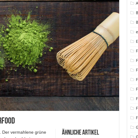
B
B
F
F
F
F
F
F
F
F
rfood
Ähnliche Artikel
e. Der vermahlene grüne
G