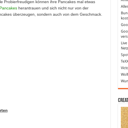
lle Probierfreudigen können ihre Pancakes mal etwas
Alle
 Pancakes
herantrauen und sich nicht nur von der
Bun
ancakes überzeugen, sondern auch von dem Geschmack.
kost
Goo
Goo
ver
Live
Net
Spot
TeXX
Vict
Wolf
Wund
Crea
rten