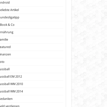
Android
eliebte Artikel
undesligatipp
eBook & Co
Ernährung
amilie
eatured
inanzen
oto
ussball
ussball EM 2012
ussball WM 2010
ussball WM 2014
Gedanken
eld verdienen