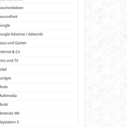
Geschenkideen
Gesundheit
Google
oogle Adsense / Adwords
Haus und Garten
nternet & Co
ino und TV
okal
ustiges
Mode
ultimedia
Musik
intendo Wii
laystation 3