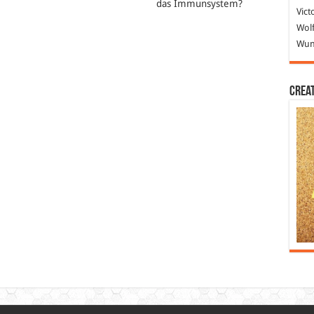
das Immunsystem?
Vict
Wolf
Wund
Crea