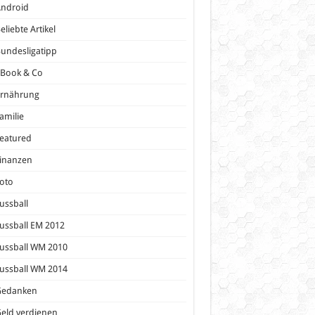
Android
eliebte Artikel
undesligatipp
eBook & Co
Ernährung
amilie
eatured
inanzen
oto
ussball
ussball EM 2012
ussball WM 2010
ussball WM 2014
Gedanken
eld verdienen