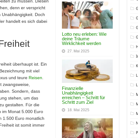
eiten zu müssen. Diesen
en, denn er verspricht
ch Unabhängigkeit. Doch
oder handelt es sich dabei
Lotto neu erleben: Wie
G
deine Träume
Freiheit
Wirklichkeit werden
27. Mai 2025
I
reiheit überhaupt ist. Ein
K
Bezeichnung mit viel
L
Luxus und teure
Reisen
.
cht zwangsweise,
L
Finanzielle
aben. Sondern, dass
Unabhängigkeit
erreichen – Schritt für
ügung stehen, um das
Schritt zum Ziel
M
u gestalten. Für die
18. Mai 2025
n im Monat 5.000 Euro
 1.500 Euro monatlich
N
Freiheit ist somit immer
P