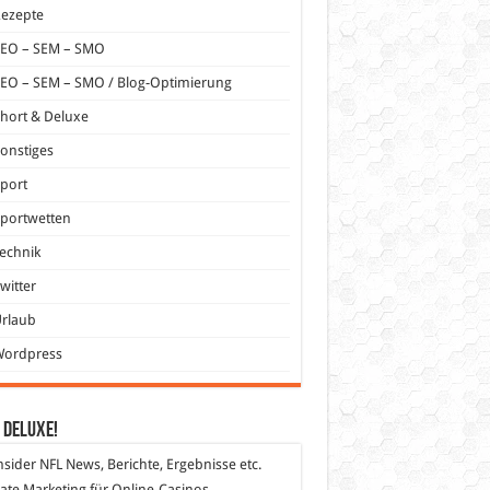
Rezepte
SEO – SEM – SMO
EO – SEM – SMO / Blog-Optimierung
hort & Deluxe
onstiges
port
portwetten
echnik
witter
Urlaub
Wordpress
 DeLuXe!
nsider
NFL News, Berichte, Ergebnisse etc.
liate Marketing
für Online-Casinos