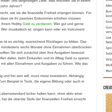
 mittel- und langfristigen Ziele. Was möchten Sie in einem
Alle
n zehn Jahren?
Bun
echt, wie sie die finanzielle Freiheit erlangen können. Für
kost
 dass sie ihr passives Einkommen erhöhen müssen.
Goo
it Ihrem Hobby
Geld zu verdienen
. Wer gut und gerne
Goo
. Wer musikalisch ist, singen kann oder ein Instrument
ver
Live
e ist es wichtig, ausreichend Rücklagen zu bilden. Das
Net
m mindestens sechs Monate ohne Einnahmen überbrücken
Spot
ollten Sie sich zunächst über Ihre Ausgaben bewusst
TeXX
lfen dabei, beim Einkaufen und im Alltag Geld zu sparen.
Vict
 mit allen Einnahmen und Ausgaben zu führen. Wie das
Wolf
.
Wund
 und frei sein will, muss meist investieren. Abhängig
Zum Beispiel in Tools, die eigene Bildung oder auch in
Crea
Lebensstandard locker halten kann, ohne aktiv einer
at die oberste Stufe der finanziellen Freiheit erreicht