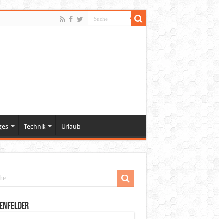
ges
Technik
Urlaub
enfelder