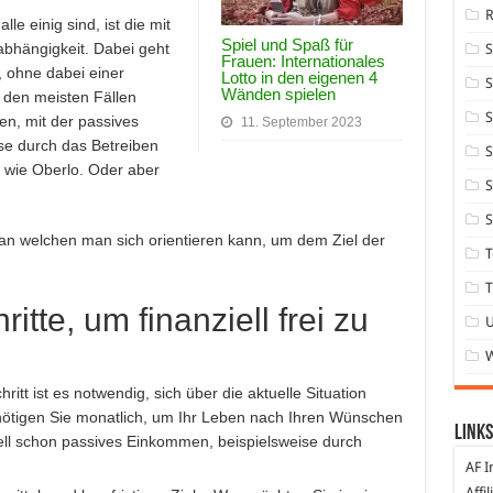
le einig sind, ist die mit
Spiel und Spaß für
abhängigkeit. Dabei geht
Frauen: Internationales
 ohne dabei einer
Lotto in den eigenen 4
S
Wänden spielen
 den meisten Fällen
S
en, mit der passives
11. September 2023
se durch das Betreiben
S
 wie Oberlo. Oder aber
S
S
 an welchen man sich orientieren kann, um dem Ziel der
T
T
itte, um finanziell frei zu
hritt ist es notwendig, sich über die aktuelle Situation
nötigen Sie monatlich, um Ihr Leben nach Ihren Wünschen
Links
ell schon passives Einkommen, beispielsweise durch
AF I
Affi