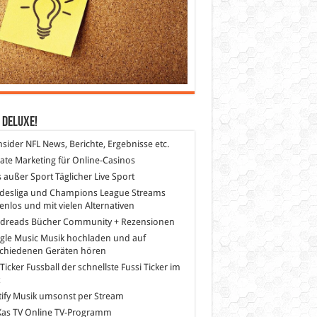
 DeLuXe!
nsider
NFL News, Berichte, Ergebnisse etc.
liate Marketing
für Online-Casinos
s außer Sport
Täglicher Live Sport
desliga und Champions League Streams
enlos und mit vielen Alternativen
dreads
Bücher Community + Rezensionen
gle Music
Musik hochladen und auf
schiedenen Geräten hören
 Ticker Fussball
der schnellste Fussi Ticker im
z
ify
Musik umsonst per Stream
as TV
Online TV-Programm