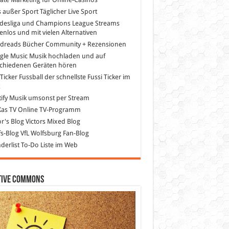
s außer Sport
Täglicher Live Sport
desliga und Champions League Streams
enlos und mit vielen Alternativen
dreads
Bücher Community + Rezensionen
gle Music
Musik hochladen und auf
schiedenen Geräten hören
 Ticker Fussball
der schnellste Fussi Ticker im
z
ify
Musik umsonst per Stream
as TV
Online TV-Programm
or's Blog
Victors Mixed Blog
s-Blog
VfL Wolfsburg Fan-Blog
erlist
To-Do Liste im Web
tive Commons