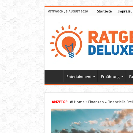
Startseite
Impress
MITTWOCH , 5 AUGUST 2026
Entertainment
Ernährung
Fa
ANZEIGE:
Home
»
Finanzen
»
Finanzielle Fre