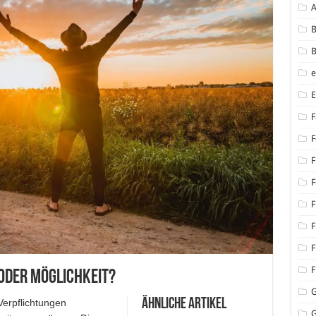
B
B
F
F
F
F
F
F
F
F
 oder Möglichkeit?
Ähnliche Artikel
 Verpflichtungen
G