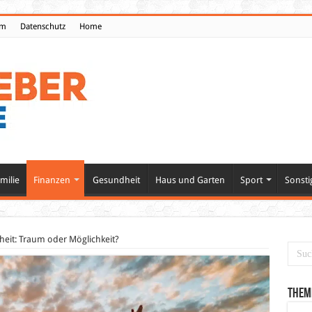
um
Datenschutz
Home
milie
Finanzen
Gesundheit
Haus und Garten
Sport
Sonsti
iheit: Traum oder Möglichkeit?
Them