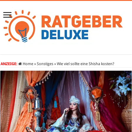
ANZEIGE:
Home
»
Sonstiges
»
Wie viel sollte eine Shisha kosten?