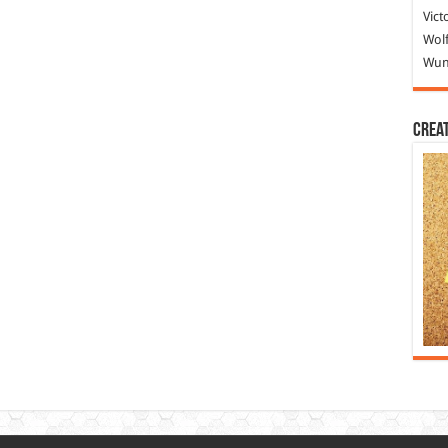
Vict
Wolf
Wund
Crea