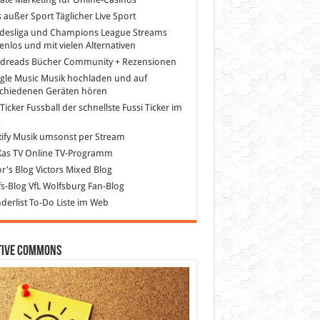
s außer Sport
Täglicher Live Sport
desliga und Champions League Streams
enlos und mit vielen Alternativen
dreads
Bücher Community + Rezensionen
gle Music
Musik hochladen und auf
schiedenen Geräten hören
 Ticker Fussball
der schnellste Fussi Ticker im
z
ify
Musik umsonst per Stream
as TV
Online TV-Programm
or's Blog
Victors Mixed Blog
s-Blog
VfL Wolfsburg Fan-Blog
erlist
To-Do Liste im Web
tive Commons