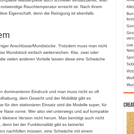
mpakte Wasserpfeife auch schneller einsatzbereit. Man
e notwendige Rauchtemperatur erreicht ist. Nach ihrem
Alle
itive Eigenschaft, denn die Reinigung ist ebenfalls
Bun
kost
Goo
lem
Goo
ver
Live
eniger Anschlüsse/Mundstücke. Trotzdem muss man nicht
Net
as Mundstück einfach weiterreichen. Klar, zwei oder
Spot
die vielen anderen Vorteile lassen diese eine Schwäche
TeXX
Vict
Wolf
Wund
n dominanteren Eindruck und man muss nicht so oft
ndhabung, dem Gewicht und der Mobilität gibt es
Crea
 für den stationären Einsatz sind die Modelle super, für
ie Nase vorne. Wer also viel unterwegs und auf kompakte
kleinere Version nicht herum. Man benötigt auch nicht
enn bei der Funktionalität gibt es keinerlei
ters nachfüllen müssen, eine Schwäche mit einem