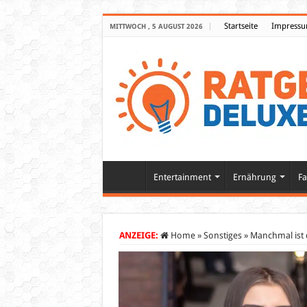
Startseite
Impress
MITTWOCH , 5 AUGUST 2026
Entertainment
Ernährung
Fa
ANZEIGE:
Home
»
Sonstiges
»
Manchmal ist 