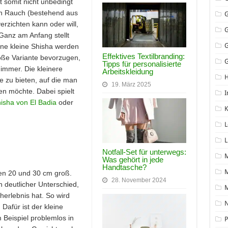
 somit nicht unbedingt
en Rauch (bestehend aus
rzichten kann oder will,
Ganz am Anfang stellt
ine kleine Shisha werden
Effektives Textilbranding:
roße Variante bevorzugen,
G
Tipps für personalisierte
 immer. Die kleinere
Arbeitskleidung
e zu bieten, auf die man
19. März 2025
ten möchte. Dabei spielt
I
isha von El Badia
oder
K
L
L
Notfall-Set für unterwegs:
Was gehört in jede
Handtasche?
M
hen 20 und 30 cm groß.
28. November 2024
 deutlicher Unterschied,
herlebnis hat. So wird
N
afür ist der kleine
 Beispiel problemlos in
P