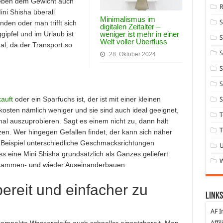
eben dem Gewicht auch
ini Shisha überall
Minimalismus im
den oder man trifft sich
digitalen Zeitalter –
weniger ist mehr in einer
gipfel und im Urlaub ist
S
Welt voller Überfluss
gal, da der Transport so
S
28. Oktober 2024
S
S
auft
oder ein Sparfuchs ist, der ist mit einer kleinen
S
kosten nämlich weniger und sie sind auch ideal geeignet,
T
l auszuprobieren. Sagt es einem nicht zu, dann hält
T
enzen. Wer hingegen Gefallen findet, der kann sich näher
 Beispiel unterschiedliche Geschmacksrichtungen
ass eine Mini Shisha grundsätzlich als Ganzes geliefert
Zusammen- und wieder Auseinanderbauen.
bereit und einfacher zu
Links
AF I
Affi