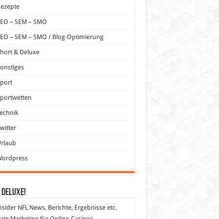
Rezepte
SEO – SEM – SMO
EO – SEM – SMO / Blog-Optimierung
hort & Deluxe
onstiges
port
portwetten
echnik
witter
Urlaub
Wordpress
 DeLuXe!
nsider
NFL News, Berichte, Ergebnisse etc.
liate Marketing
für Online-Casinos