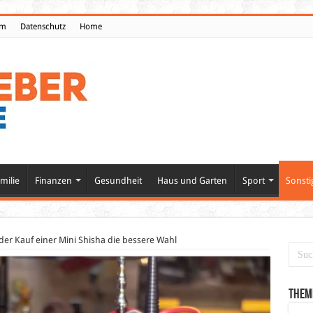
um
Datenschutz
Home
milie
Finanzen
Gesundheit
Haus und Garten
Sport
Sonsti
der Kauf einer Mini Shisha die bessere Wahl
Them