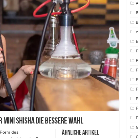
B
B
F
F
F
F
F
F
F
F
 Mini Shisha die bessere Wahl
Ähnliche Artikel
e Form des
G