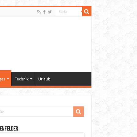
ges
Technik
Urlaub
enfelder