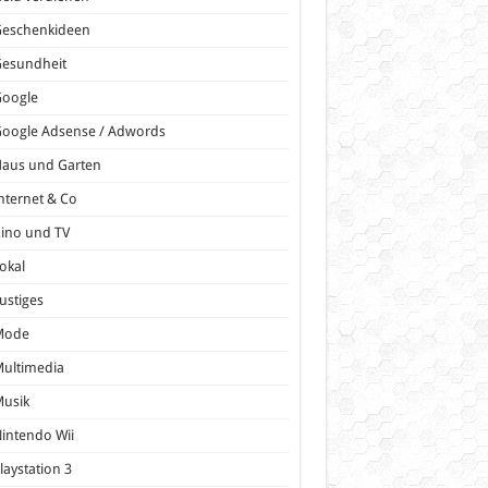
Geschenkideen
Gesundheit
Google
oogle Adsense / Adwords
Haus und Garten
nternet & Co
ino und TV
okal
ustiges
Mode
ultimedia
Musik
intendo Wii
laystation 3