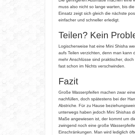
Die geringeren Ausmaße machen eine ko
muss also nicht so lange warten, bis di
Einsatz zeigt sich gleich die nächste pos
einfacher und schneller erledigt.
Teilen? Kein Prob
Logischerweise hat eine Mini Shisha w
aufs Teilen verzichten, denn man kann d
mehr Anschlüsse sind praktischer, doch 
fast schon im Nichts verschwinden.
Fazit
Große Wasserpfeifen machen zwar eine
nachfüllen, doch spätestens bei der Ha
Abstriche. Für zu Hause beziehungsweise
unterwegs haben jedoch Mini Shishas d
Maße angewiesen ist, der kommt um die 
zwingend noch eine große Wasserpfeife, d
Einschränkungen. Man wird lediglich öf