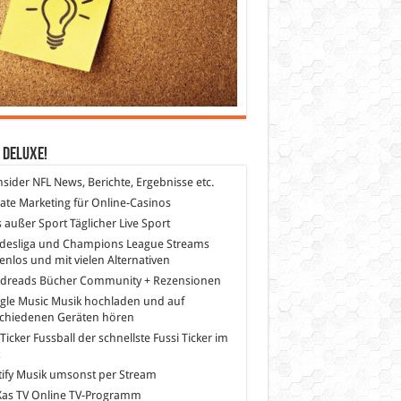
 DeLuXe!
nsider
NFL News, Berichte, Ergebnisse etc.
liate Marketing
für Online-Casinos
s außer Sport
Täglicher Live Sport
desliga und Champions League Streams
enlos und mit vielen Alternativen
dreads
Bücher Community + Rezensionen
gle Music
Musik hochladen und auf
schiedenen Geräten hören
 Ticker Fussball
der schnellste Fussi Ticker im
z
ify
Musik umsonst per Stream
as TV
Online TV-Programm