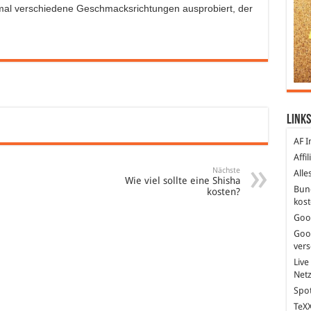
 mal verschiedene Geschmacksrichtungen ausprobiert, der
Links
AF I
Affi
Nächste
Alle
Wie viel sollte eine Shisha
Bun
kosten?
kost
Goo
Goo
ver
Live
Net
Spot
TeXX