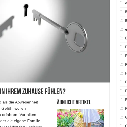
B
B
F
F
F
F
F
 in Ihrem Zuhause fühlen?
F
F
Ähnliche Artikel
d als die Abwesenheit
 Gefühl wollen
F
 erfahren. Vor allem
der die eigene Familie
G