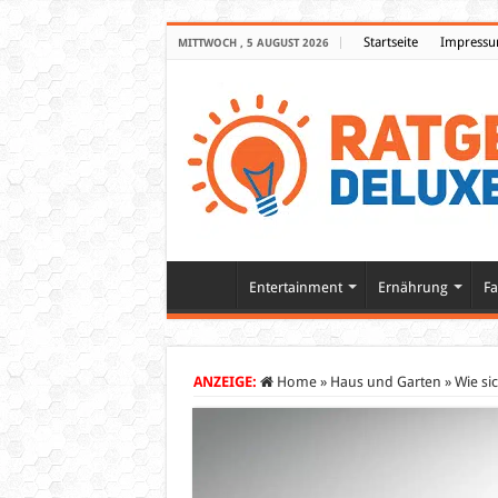
Startseite
Impress
MITTWOCH , 5 AUGUST 2026
Entertainment
Ernährung
Fa
ANZEIGE:
Home
»
Haus und Garten
»
Wie si