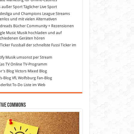
s außer Sport
Täglicher Live Sport
desliga und Champions League Streams
enlos und mit vielen Alternativen
dreads
Bücher Community + Rezensionen
gle Music
Musik hochladen und auf
schiedenen Geräten hören
 Ticker Fussball
der schnellste Fussi Ticker im
z
ify
Musik umsonst per Stream
as TV
Online TV-Programm
or's Blog
Victors Mixed Blog
s-Blog
VfL Wolfsburg Fan-Blog
erlist
To-Do Liste im Web
tive Commons