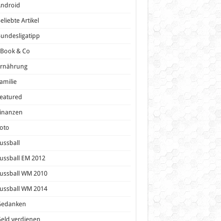
Android
eliebte Artikel
undesligatipp
eBook & Co
Ernährung
amilie
eatured
inanzen
oto
ussball
ussball EM 2012
ussball WM 2010
ussball WM 2014
Gedanken
eld verdienen