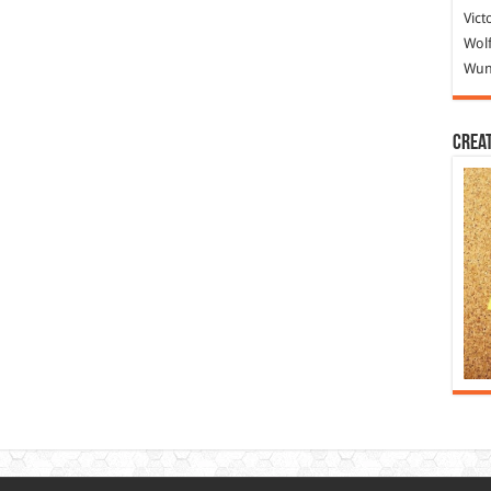
Vict
Wolf
Wund
Crea