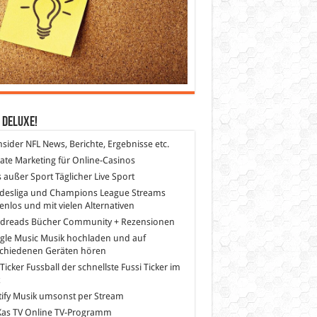
 DeLuXe!
nsider
NFL News, Berichte, Ergebnisse etc.
liate Marketing
für Online-Casinos
s außer Sport
Täglicher Live Sport
desliga und Champions League Streams
enlos und mit vielen Alternativen
dreads
Bücher Community + Rezensionen
gle Music
Musik hochladen und auf
schiedenen Geräten hören
 Ticker Fussball
der schnellste Fussi Ticker im
z
ify
Musik umsonst per Stream
as TV
Online TV-Programm