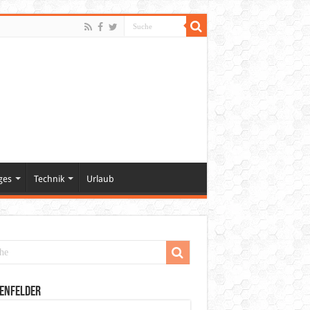
ges
Technik
Urlaub
enfelder