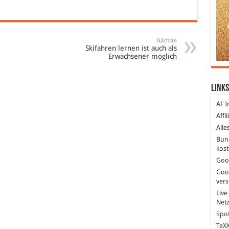
Nächste
Skifahren lernen ist auch als
Erwachsener möglich
Links
AF I
Affi
Alle
Bun
kost
Goo
Goo
ver
Live
Net
Spot
TeXX