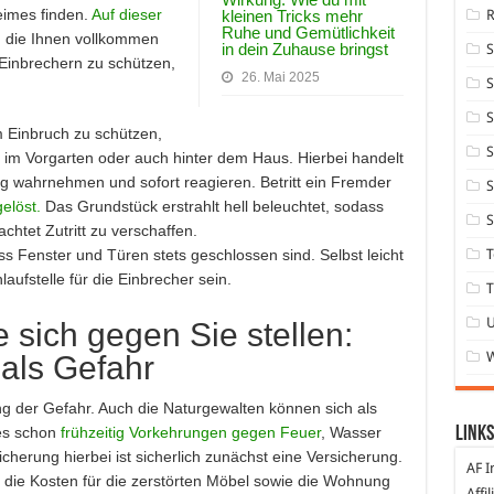
imes finden.
Auf dieser
kleinen Tricks mehr
Ruhe und Gemütlichkeit
, die Ihnen vollkommen
in dein Zuhause bringst
 Einbrechern zu schützen,
26. Mai 2025
S
S
 Einbruch zu schützen,
S
 im Vorgarten oder auch hinter dem Haus. Hierbei handelt
 wahrnehmen und sofort reagieren. Betritt ein Fremder
S
gelöst.
Das Grundstück erstrahlt hell beleuchtet, sodass
S
chtet Zutritt zu verschaffen.
T
ass Fenster und Türen stets geschlossen sind. Selbst leicht
aufstelle für die Einbrecher sein.
T
sich gegen Sie stellen:
als Gefahr
 der Gefahr. Auch die Naturgewalten können sich als
Links
 es schon
frühzeitig Vorkehrungen gegen Feuer
, Wasser
icherung hierbei ist sicherlich zunächst eine Versicherung.
AF I
 die Kosten für die zerstörten Möbel sowie die Wohnung
Affi