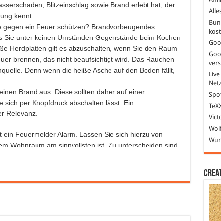
erschaden, Blitzeinschlag sowie Brand erlebt hat, der
Alle
ung kennt.
Bun
se gegen ein Feuer schützen? Brandvorbeugendes
kost
ass Sie unter keinen Umständen Gegenstände beim Kochen
Goo
iße Herdplatten gilt es abzuschalten, wenn Sie den Raum
Goo
euer brennen, das nicht beaufsichtigt wird. Das Rauchen
ver
enquelle. Denn wenn die heiße Asche auf den Boden fällt,
Live
Net
einen Brand aus. Diese sollten daher auf einer
Spot
 sich per Knopfdruck abschalten lässt. Ein
TeXX
er Relevanz.
Vict
Wolf
 ein Feuermelder Alarm. Lassen Sie sich hierzu von
Wund
rem Wohnraum am sinnvollsten ist. Zu unterscheiden sind
Crea