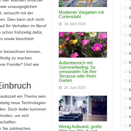
en vier Wänden unsicher
 sowie unausgeglichen
Moderner Vorgarten mit
, versucht mit der
Cortenstahl
n. Dies kann sich nicht
16. April 2026
uf Ihr Verhalten im Beruf
 schon frühzeitig dafür,
G
en sowie beschützt
her bezeichnen können,
I
sfindig zu machen.
Außenbereich mit
K
rer Familie? Und wie
Sommerfeeling: So
verwandeln Sie Ihre
L
Terrasse oder Ihren
Garten
L
Einbruch
20. Juni 2025
rlaubszeit ein Thema sein,
M
stetig neue Technologien
den. Doch leider kommen
thoden, um sich
N
schaffen.
P
Wenig Aufwand, große
er Sie zahlreiches
Wirkung: Wie du mit