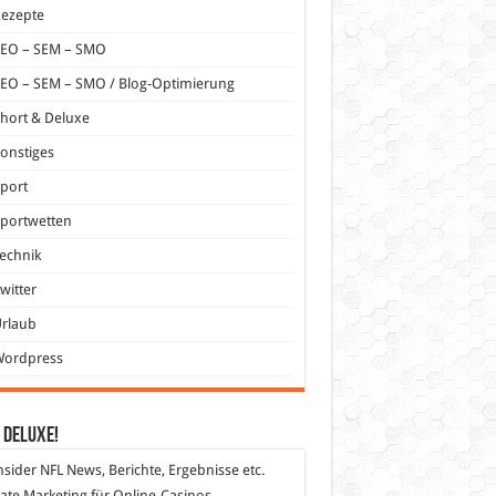
Rezepte
SEO – SEM – SMO
EO – SEM – SMO / Blog-Optimierung
hort & Deluxe
onstiges
port
portwetten
echnik
witter
Urlaub
Wordpress
 DeLuXe!
nsider
NFL News, Berichte, Ergebnisse etc.
liate Marketing
für Online-Casinos