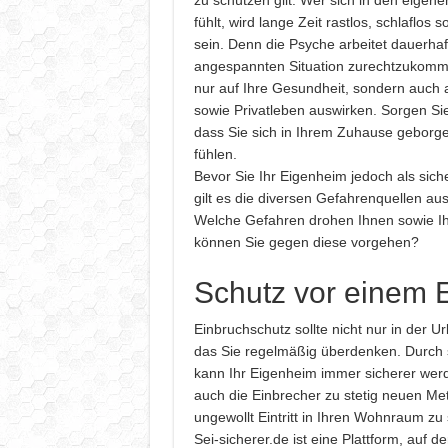
zu schützen gilt. Wer sich in den eigen
fühlt, wird lange Zeit rastlos, schlaflos
sein. Denn die Psyche arbeitet dauerhaft
angespannten Situation zurechtzukomme
nur auf Ihre Gesundheit, sondern auch a
sowie Privatleben auswirken. Sorgen Sie
dass Sie sich in Ihrem Zuhause geborg
fühlen.
Bevor Sie Ihr Eigenheim jedoch als sic
gilt es die diversen Gefahrenquellen au
Welche Gefahren drohen Ihnen sowie Ih
können Sie gegen diese vorgehen?
Schutz vor einem 
Einbruchschutz sollte nicht nur in der U
das Sie regelmäßig überdenken. Durch 
kann Ihr Eigenheim immer sicherer wer
auch die Einbrecher zu stetig neuen Me
ungewollt Eintritt in Ihren Wohnraum zu 
Sei-sicherer.de ist eine Plattform, auf d