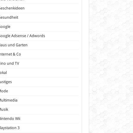
Geschenkideen
Gesundheit
Google
oogle Adsense / Adwords
Haus und Garten
nternet & Co
ino und TV
okal
ustiges
Mode
ultimedia
Musik
intendo Wii
laystation 3