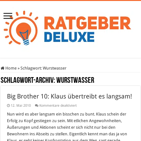
Home
»
Schlagwort:
Wurstwasser
Schlagwort-Archiv:
Wurstwasser
Big Brother 10: Klaus übertreibt es langsam!
für
12. Mai 2010
Kommentare deaktiviert
Big
Brother
Nun wird es aber langsam ein bisschen zu bunt. Klaus schein der
10:
Erfolg zu Kopf gestiegen zu sein. Mit etlichen Angewohnheiten,
Klaus
übertreibt
Äußerungen und Aktionen scheint er sich nicht nur bei den
es
Bewohnern ins Abseits zu stellen. Eigentlich kennt man das ja von
langsam!
Klaus, er geht keiner Konfrontation aus dem Weg, sagt gerade