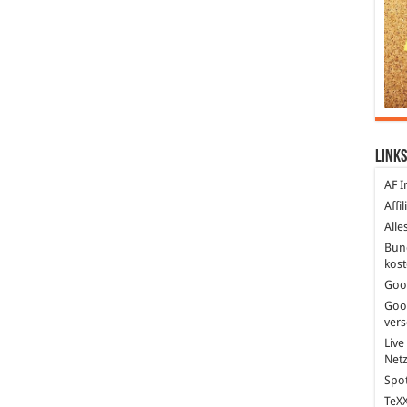
Links
AF I
Affi
Alle
Bun
kost
Goo
Goo
ver
Live
Net
Spot
TeXX