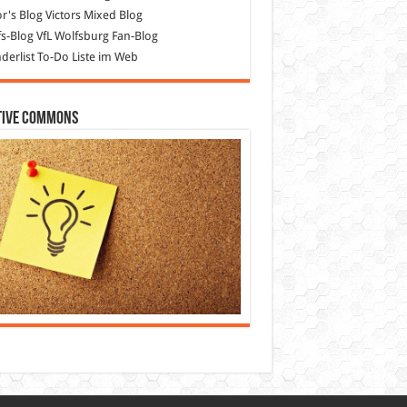
or's Blog
Victors Mixed Blog
s-Blog
VfL Wolfsburg Fan-Blog
erlist
To-Do Liste im Web
tive Commons