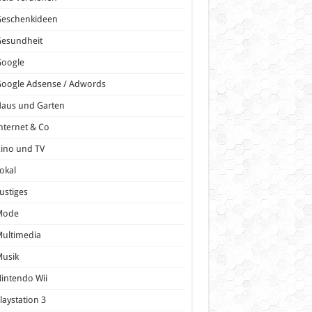
Geschenkideen
Gesundheit
Google
oogle Adsense / Adwords
Haus und Garten
nternet & Co
ino und TV
okal
ustiges
Mode
ultimedia
Musik
intendo Wii
laystation 3