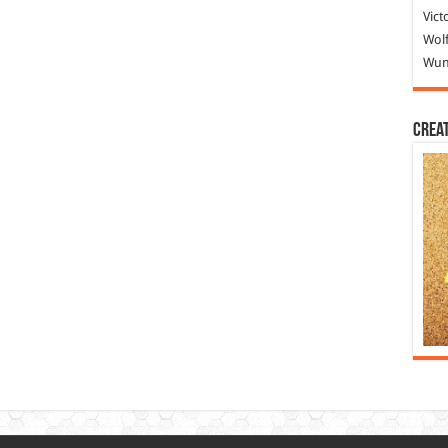
Vict
Wolf
Wund
Crea