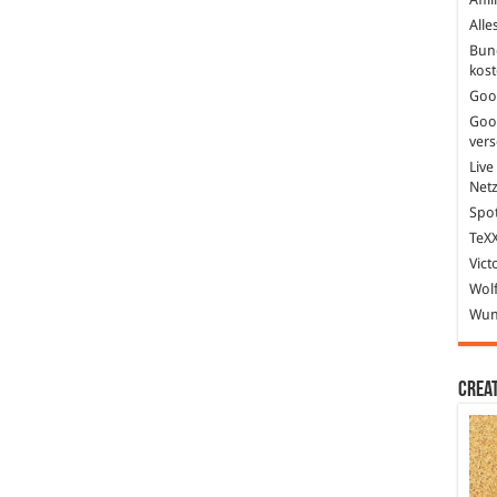
Alle
Bun
kost
Goo
Goo
ver
Live
Net
Spot
TeXX
Vict
Wolf
Wund
Crea