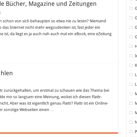
ale Bücher, Magazine und Zeitungen
für
t
Ein
Umschlagplatz
n schon von sich behaupten so etwa nie zu lesen? Niemand
für
 das Internet nicht mehr wegzudenken ist, fast jeder ein
digitale
Bücher,
 ist, da liegt es ja auch nah auch mal ein eBook, eine eZeitung
Magazine
G
und
Zeitungen
I
K
ahlen
L
L
tr zurückgehalten, um erstmal zu schauen wie das Thema bei
lde mir so langsam eine Meinung, wobei ich diesen Flattr-
ht. Aber was ist eigentlich genau Flattr? Flattr ist ein Online-
M
der sonstige Webseiten einen …
N
P