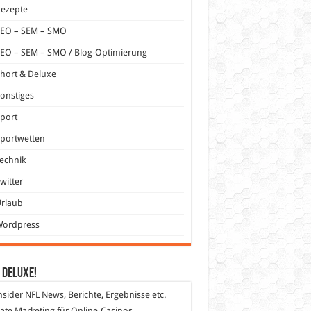
Rezepte
SEO – SEM – SMO
EO – SEM – SMO / Blog-Optimierung
hort & Deluxe
onstiges
port
portwetten
echnik
witter
Urlaub
Wordpress
 DeLuXe!
nsider
NFL News, Berichte, Ergebnisse etc.
liate Marketing
für Online-Casinos