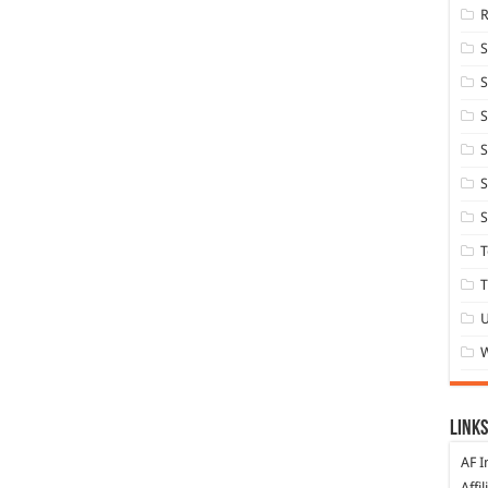
S
S
S
S
S
T
T
Links
AF I
Affi