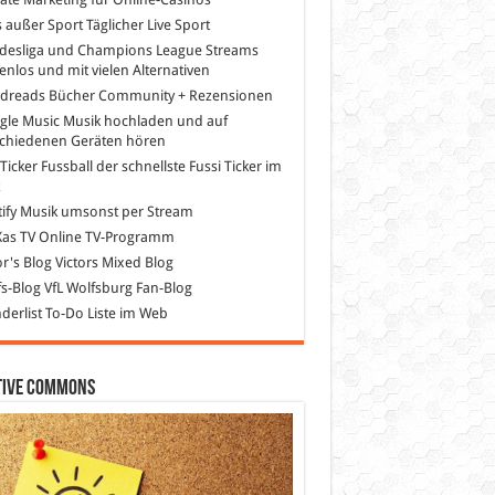
s außer Sport
Täglicher Live Sport
desliga und Champions League Streams
enlos und mit vielen Alternativen
dreads
Bücher Community + Rezensionen
gle Music
Musik hochladen und auf
schiedenen Geräten hören
 Ticker Fussball
der schnellste Fussi Ticker im
z
ify
Musik umsonst per Stream
as TV
Online TV-Programm
or's Blog
Victors Mixed Blog
s-Blog
VfL Wolfsburg Fan-Blog
erlist
To-Do Liste im Web
tive Commons