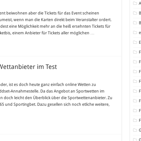
kets
nt beiwohnen aber die Tickets für das Event scheinen
B
ionale
eist, wenn man die Karten direkt beim Veranstalter ordert.
B
ernationale
dest eine Möglichkeit mehr an die heiß ersehnten Tickets für
nts
etbis, einem Anbieter für Tickets aller möglichen …
F
F
Wettanbieter im Test
F
ortwetten
F
er, ist es doch heute ganz einfach online Wetten zu
gleich
Oddset-Annahmestelle. Da das Angebot an Sportwetten im
F
ttanbieter
man doch leicht den Überblick über die Sportwettenanbieter. Zu
F
5 und Sportingbet. Dazu gesellen sich noch etliche weitere,
t
F
F
G