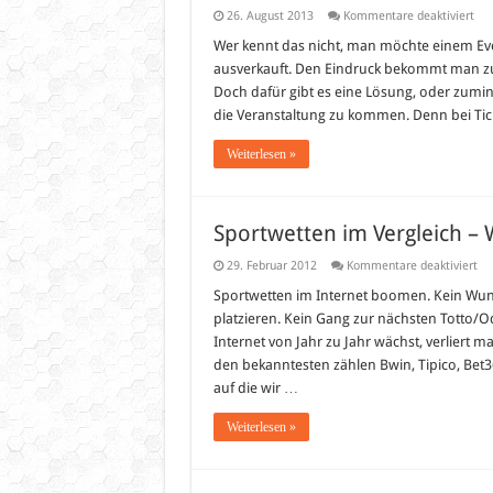
für
26. August 2013
Kommentare deaktiviert
Tic
für
Wer kennt das nicht, man möchte einem Eve
nat
ausverkauft. Den Eindruck bekommt man zum
&
int
Doch dafür gibt es eine Lösung, oder zumin
Eve
die Veranstaltung zu kommen. Denn bei Tick
Weiterlesen »
Sportwetten im Vergleich – 
für
29. Februar 2012
Kommentare deaktiviert
Sp
im
Sportwetten im Internet boomen. Kein Wund
Ver
platzieren. Kein Gang zur nächsten Totto/
–
We
Internet von Jahr zu Jahr wächst, verliert 
im
den bekanntesten zählen Bwin, Tipico, Bet36
Tes
auf die wir …
Weiterlesen »