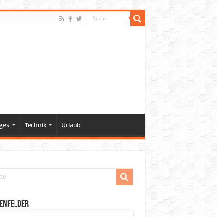
ges
Technik
Urlaub
enfelder