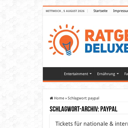
Startseite
Impress
MITTWOCH , 5 AUGUST 2026
Entertainment
Ernährung
Fa
Home
»
Schlagwort:
paypal
Schlagwort-Archiv:
paypal
Tickets für nationale & inte