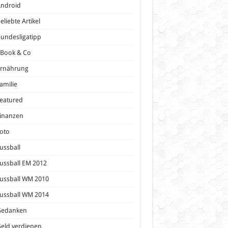
Android
eliebte Artikel
undesligatipp
eBook & Co
Ernährung
amilie
eatured
inanzen
oto
ussball
ussball EM 2012
ussball WM 2010
ussball WM 2014
Gedanken
eld verdienen