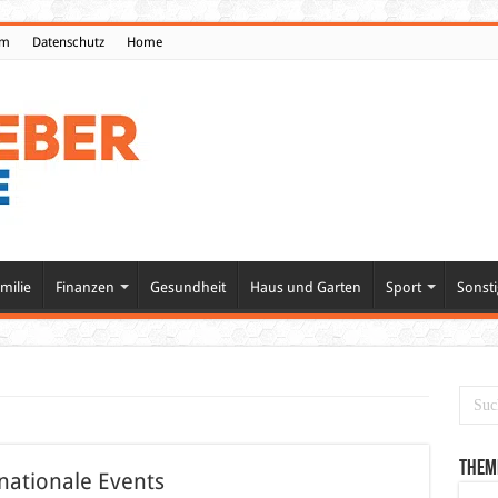
um
Datenschutz
Home
milie
Finanzen
Gesundheit
Haus und Garten
Sport
Sonsti
Them
rnationale Events