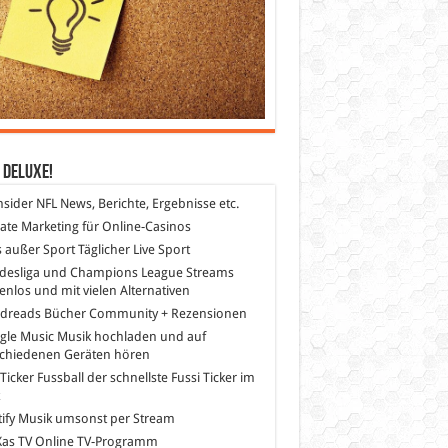
 DeLuXe!
nsider
NFL News, Berichte, Ergebnisse etc.
liate Marketing
für Online-Casinos
s außer Sport
Täglicher Live Sport
desliga und Champions League Streams
enlos und mit vielen Alternativen
dreads
Bücher Community + Rezensionen
gle Music
Musik hochladen und auf
schiedenen Geräten hören
 Ticker Fussball
der schnellste Fussi Ticker im
z
ify
Musik umsonst per Stream
as TV
Online TV-Programm