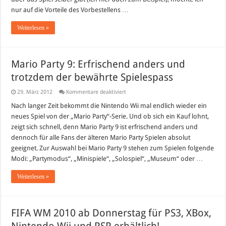
nur auf die Vorteile des Vorbestellens …
Weiterlesen »
Mario Party 9: Erfrischend anders und
trotzdem der bewährte Spielespass
für
29. März 2012
Kommentare deaktiviert
Mario
Party
Nach langer Zeit bekommt die Nintendo Wii mal endlich wieder ein
9:
neues Spiel von der „Mario Party“-Serie. Und ob sich ein Kauf lohnt,
Erfrischend
anders
zeigt sich schnell, denn Mario Party 9 ist erfrischend anders und
und
dennoch für alle Fans der älteren Mario Party Spielen absolut
trotzdem
der
geeignet. Zur Auswahl bei Mario Party 9 stehen zum Spielen folgende
bewährte
Spielespass
Modi: „Partymodus“, „Minispiele“, „Solospiel“, „Museum“ oder …
Weiterlesen »
FIFA WM 2010 ab Donnerstag für PS3, XBox,