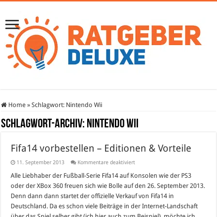
Home
»
Schlagwort:
Nintendo Wii
Schlagwort-Archiv:
Nintendo Wii
Fifa14 vorbestellen – Editionen & Vorteile
für
11. September 2013
Kommentare deaktiviert
Fifa14
vorbestellen
Alle Liebhaber der Fußball-Serie Fifa14 auf Konsolen wie der PS3
–
oder der XBox 360 freuen sich wie Bolle auf den 26. September 2013.
Editionen
&
Denn dann dann startet der offizielle Verkauf von Fifa14 in
Vorteile
Deutschland. Da es schon viele Beiträge in der Internet-Landschaft
über das Spiel selber gibt (ich hier auch zum Beispiel), möchte ich