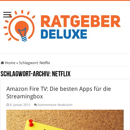
Home
»
Schlagwort:
Netflix
Schlagwort-Archiv:
Netflix
Amazon Fire TV: Die besten Apps für die
Streamingbox
für
8. Januar 2015
Kommentare deaktiviert
Amazon
Fire
TV:
Die
besten
Apps