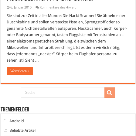
für
6. Januar 2010
Kommentare deaktiviert
Nackt-
Scanner:
Sie sind zur Zeit in aller Munde: Die Nackt-Scanner! Sie ähneln einer
Pro
Duschkabine und sollen versteckte Pistolen, Sprengstoff oder so
und
Contra!
genannte Nichtmetallwaffen aufspüren. Nacktscanner, auch Körper-
oder Bodyscanner genannt, tasten Fluggäste mit Terastrahlen ab –
einer elektromagnetischen Strahlung, die zwischen dem
Mikrowellen- und Infrarotbereich liegt. Ist es denn wirklich nötig,
dass jedermanns „nackter“ Körper beim Flughafenpersonal zu
sehen ist? Sieht …
Weiterlesen »
Themenfelder
Android
Beliebte Artikel