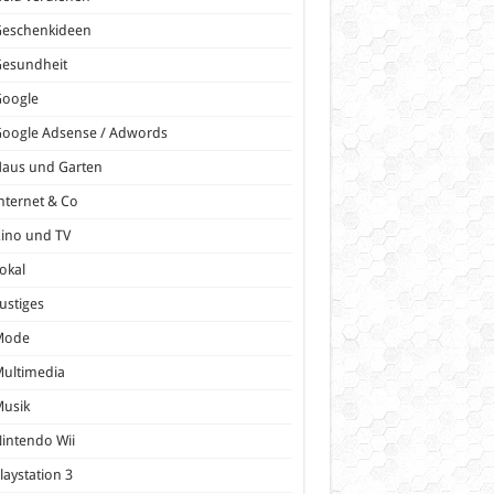
Geschenkideen
Gesundheit
Google
oogle Adsense / Adwords
Haus und Garten
nternet & Co
ino und TV
okal
ustiges
Mode
ultimedia
Musik
intendo Wii
laystation 3