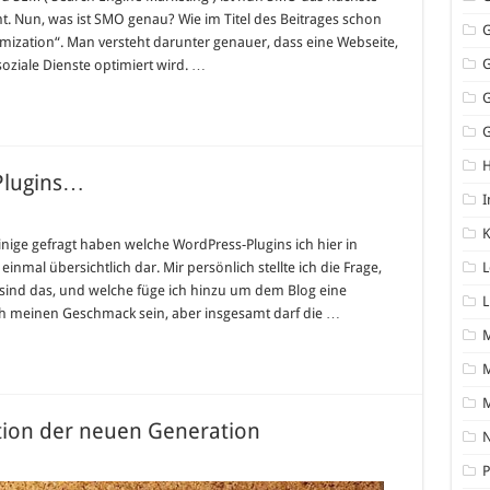
t. Nun, was ist SMO genau? Wie im Titel des Beitrages schon
ization“. Man versteht darunter genauer, dass eine Webseite,
 soziale Dienste optimiert wird. …
G
Plugins…
I
K
gsten
ge gefragt haben welche WordPress-Plugins ich hier in
ress
inmal übersichtlich dar. Mir persönlich stellte ich die Frage,
L
s…
e sind das, und welche füge ich hinzu um dem Blog eine
L
ch meinen Geschmack sein, aber insgesamt darf die …
M
ion der neuen Generation
N
P