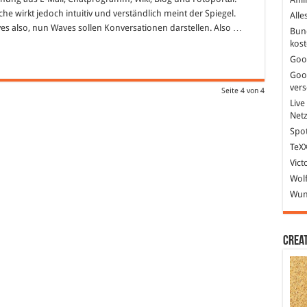
che wirkt jedoch intuitiv und verständlich meint der Spiegel.
Alle
 also, nun Waves sollen Konversationen darstellen. Also …
Bun
kost
Goo
Goo
ver
Seite 4 von 4
Live
Net
Spot
TeXX
Vict
Wolf
Wund
Crea