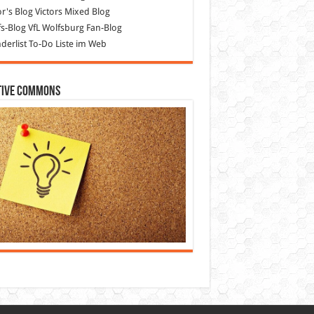
or's Blog
Victors Mixed Blog
s-Blog
VfL Wolfsburg Fan-Blog
erlist
To-Do Liste im Web
tive Commons