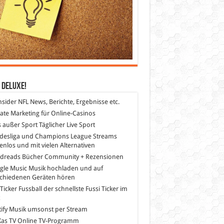
 DeLuXe!
nsider
NFL News, Berichte, Ergebnisse etc.
liate Marketing
für Online-Casinos
s außer Sport
Täglicher Live Sport
desliga und Champions League Streams
enlos und mit vielen Alternativen
dreads
Bücher Community + Rezensionen
gle Music
Musik hochladen und auf
schiedenen Geräten hören
 Ticker Fussball
der schnellste Fussi Ticker im
z
ify
Musik umsonst per Stream
as TV
Online TV-Programm