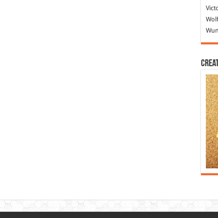
Vict
Wolf
Wund
Crea