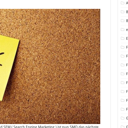
B
B
F
F
F
F
F
F
F
F
d SEM ( Search Engine Marketing ) ist nun SMO das nächste
G