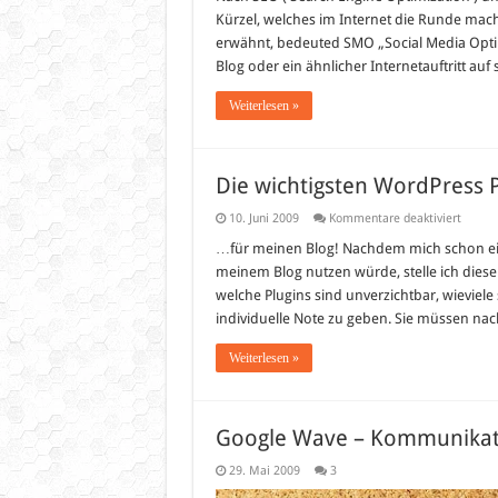
Kürzel, welches im Internet die Runde mach
erwähnt, bedeuted SMO „Social Media Optim
Blog oder ein ähnlicher Internetauftritt auf
Weiterlesen »
Die wichtigsten WordPress 
für
10. Juni 2009
Kommentare deaktiviert
Die
wichti
…für meinen Blog! Nachdem mich schon eini
WordP
meinem Blog nutzen würde, stelle ich diese e
Plugin
welche Plugins sind unverzichtbar, wieviel
individuelle Note zu geben. Sie müssen na
Weiterlesen »
Google Wave – Kommunikat
29. Mai 2009
3