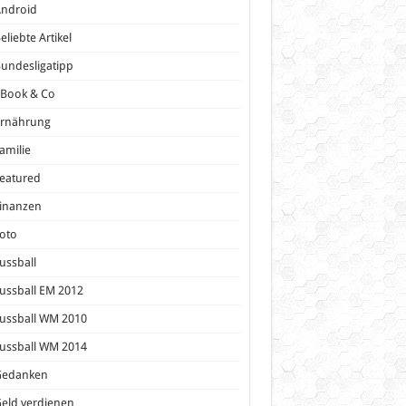
Android
eliebte Artikel
undesligatipp
eBook & Co
Ernährung
amilie
eatured
inanzen
oto
ussball
ussball EM 2012
ussball WM 2010
ussball WM 2014
Gedanken
eld verdienen