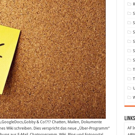
S
S
S
S
S
T
T
Links
dia,GoogleDocs,Gobby & Co!?!? Chatten, Mailen, Dokumente
AF I
es Wiki schreiben. Dies verspricht das neue „Über-Programm“
ung aus E-Mail, Chatprogramm, Wiki, Blog und Fotoportal.
Affi