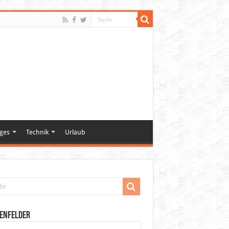
ges
Technik
Urlaub
enfelder