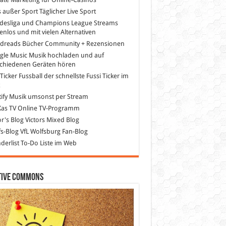
s außer Sport
Täglicher Live Sport
desliga und Champions League Streams
enlos und mit vielen Alternativen
dreads
Bücher Community + Rezensionen
gle Music
Musik hochladen und auf
schiedenen Geräten hören
 Ticker Fussball
der schnellste Fussi Ticker im
z
ify
Musik umsonst per Stream
as TV
Online TV-Programm
or's Blog
Victors Mixed Blog
s-Blog
VfL Wolfsburg Fan-Blog
erlist
To-Do Liste im Web
tive Commons