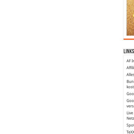
Links
AF I
Affi
Alle
Bun
kost
Goo
Goo
ver
Live
Net
Spot
TeXX