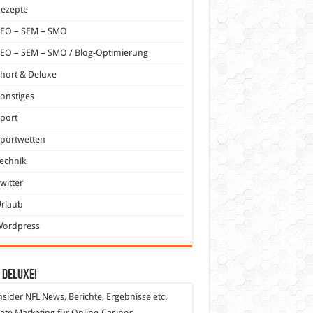
Rezepte
SEO – SEM – SMO
EO – SEM – SMO / Blog-Optimierung
hort & Deluxe
onstiges
port
portwetten
echnik
witter
Urlaub
Wordpress
 DeLuXe!
nsider
NFL News, Berichte, Ergebnisse etc.
liate Marketing
für Online-Casinos