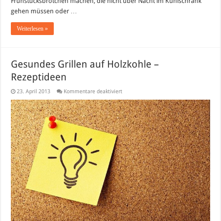
Frühstücksbrötchen machen, die nicht über Nacht im Kühlschrank
gehen müssen oder …
Weiterlesen »
Gesundes Grillen auf Holzkohle –
Rezeptideen
für
23. April 2013
Kommentare deaktiviert
Gesundes
Grillen
auf
Holzkohle
–
Rezeptideen