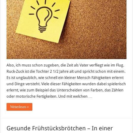
bis
heute
(2
1/2
Jahre)
Also, ich muss schon zugeben, die Zeit als Vater verfliegt wie im Flug.
Ruck-Zuck ist die Tochter 2 1/2 Jahre alt und spricht schon mit einem.
Es ist unglaublich, wie schnell ein kleiner Mensch Fähigkeiten erlernt
und Dinge versteht. Viele dieser Fähigkeiten wurden dabei spielerisch
erlernt, wie zum Beispiel das Unterscheiden von Farben, das Zählen
oder motorische Fertigkeiten. Und mit welchen …
Weiterlesen »
Gesunde Frühstücksbrötchen – In einer