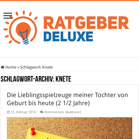
Home
»
Schlagwort:
Knete
Schlagwort-Archiv:
Knete
Die Lieblingsspielzeuge meiner Tochter von
Geburt bis heute (2 1/2 Jahre)
für
16. Februar 2016
Kommentare deaktiviert
Die
Lieblingsspielzeuge
meiner
Tochter
von
Geburt