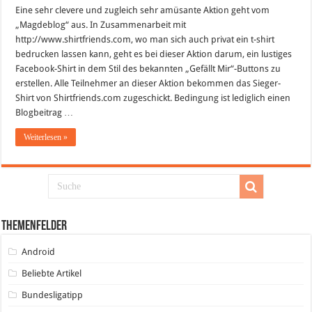
Facebook-
Eine sehr clevere und zugleich sehr amüsante Aktion geht vom
Shirt:
„Magdeblog“ aus. In Zusammenarbeit mit
Aktion
vom
http://www.shirtfriends.com, wo man sich auch privat ein t-shirt
Magdeblog
bedrucken lassen kann, geht es bei dieser Aktion darum, ein lustiges
Facebook-Shirt in dem Stil des bekannten „Gefällt Mir“-Buttons zu
erstellen. Alle Teilnehmer an dieser Aktion bekommen das Sieger-
Shirt von Shirtfriends.com zugeschickt. Bedingung ist lediglich einen
Blogbeitrag …
Weiterlesen »
Themenfelder
Android
Beliebte Artikel
Bundesligatipp