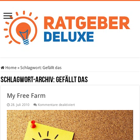
Home
»
Schlagwort:
Gefällt das
Schlagwort-Archiv:
Gefällt das
My Free Farm
für
28. Juli 2010
Kommentare deaktiviert
My
Free
Farm