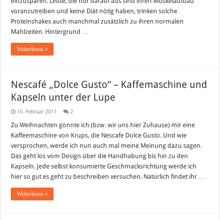
einzusparen. Leute, die nur darauf aus sind ihren Muskelaufbau
voranzutreiben und keine Diät nötig haben, trinken solche
Proteinshakes auch manchmal zusätzlich zu ihren normalen
Mahlzeiten. Hintergrund …
Weiterlesen »
Nescafé „Dolce Gusto“ – Kaffemaschine und
Kapseln unter der Lupe
16. Februar 2011
2
Zu Weihnachten gönnte ich (bzw. wir uns hier Zuhause) mir eine
Kaffeemaschine von Krups, die Nescafe Dolce Gusto. Und wie
versprochen, werde ich nun auch mal meine Meinung dazu sagen.
Das geht los vom Design über die Handhabung bis hin zu den
Kapseln. Jede selbst konsumierte Geschmacksrichtung werde ich
hier so gut es geht zu beschreiben versuchen. Natürlich findet ihr …
Weiterlesen »