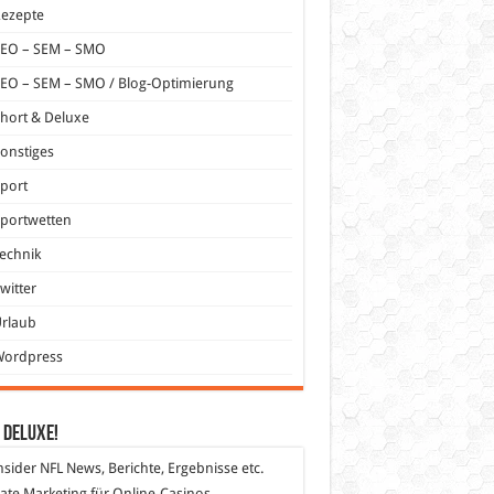
Rezepte
SEO – SEM – SMO
EO – SEM – SMO / Blog-Optimierung
hort & Deluxe
onstiges
port
portwetten
echnik
witter
Urlaub
Wordpress
 DeLuXe!
nsider
NFL News, Berichte, Ergebnisse etc.
liate Marketing
für Online-Casinos