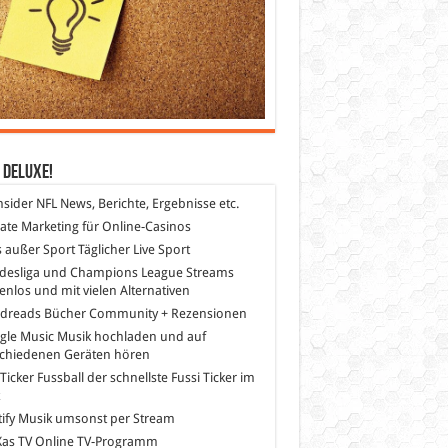
 DeLuXe!
nsider
NFL News, Berichte, Ergebnisse etc.
liate Marketing
für Online-Casinos
s außer Sport
Täglicher Live Sport
desliga und Champions League Streams
enlos und mit vielen Alternativen
dreads
Bücher Community + Rezensionen
gle Music
Musik hochladen und auf
schiedenen Geräten hören
 Ticker Fussball
der schnellste Fussi Ticker im
z
ify
Musik umsonst per Stream
as TV
Online TV-Programm