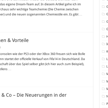
 das eigene Dream-Team auf. In diesem Artikel gehe ich im
durchaus sehr wichtige Teamchemie (Die Chemie zwischen
er) und die neuen sogenannten Chemiestile ein. Es gibt …
G
nen & Vorteile
I
für
t
Fifa14
K
vorbestellen
 Konsolen wie der PS3 oder der XBox 360 freuen sich wie Bolle
–
startet der offizielle Verkauf von Fifa14 in Deutschland. Da
L
Editionen
&
chaft über das Spiel selber gibt (ich hier auch zum Beispiel),
Vorteile
L
ellens …
M
ot & Co – Die Neuerungen in der
N
P