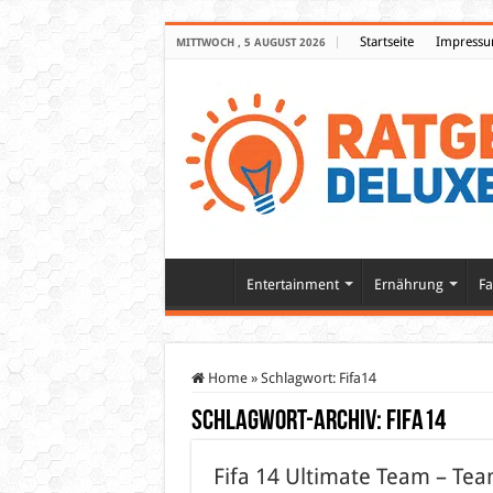
Startseite
Impress
MITTWOCH , 5 AUGUST 2026
Entertainment
Ernährung
Fa
Home
»
Schlagwort:
Fifa14
Schlagwort-Archiv:
Fifa14
Fifa 14 Ultimate Team – Te