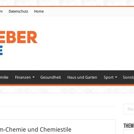
um
Datenschutz
Home
milie
Finanzen
Gesundheit
Haus und Garten
Sport
Sonsti
Them
am-Chemie und Chemiestile