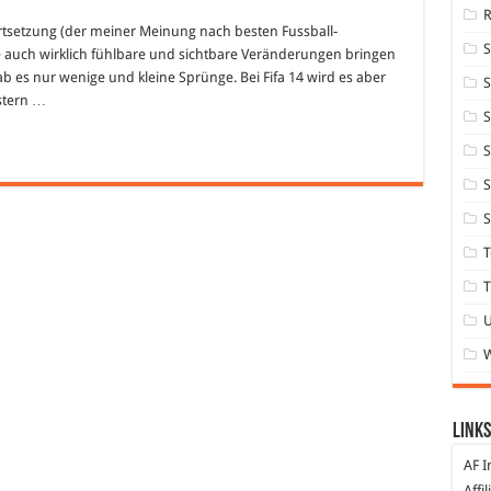
ortsetzung (der meiner Meinung nach besten Fussball-
e auch wirklich fühlbare und sichtbare Veränderungen bringen
 gab es nur wenige und kleine Sprünge. Bei Fifa 14 wird es aber
S
stern …
S
S
S
S
T
T
Links
AF I
Affi