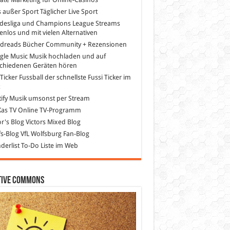
s außer Sport
Täglicher Live Sport
desliga und Champions League Streams
enlos und mit vielen Alternativen
dreads
Bücher Community + Rezensionen
gle Music
Musik hochladen und auf
schiedenen Geräten hören
 Ticker Fussball
der schnellste Fussi Ticker im
z
ify
Musik umsonst per Stream
as TV
Online TV-Programm
or's Blog
Victors Mixed Blog
s-Blog
VfL Wolfsburg Fan-Blog
erlist
To-Do Liste im Web
tive Commons