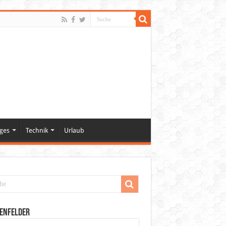
ges
Technik
Urlaub
enfelder