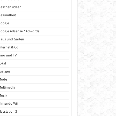
Geschenkideen
Gesundheit
Google
oogle Adsense / Adwords
Haus und Garten
nternet & Co
ino und TV
okal
ustiges
Mode
ultimedia
Musik
intendo Wii
laystation 3