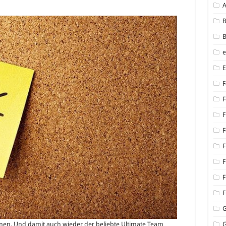
B
B
F
F
F
F
F
F
F
F
enen. Und damit auch wieder der beliebte Ultimate Team
G