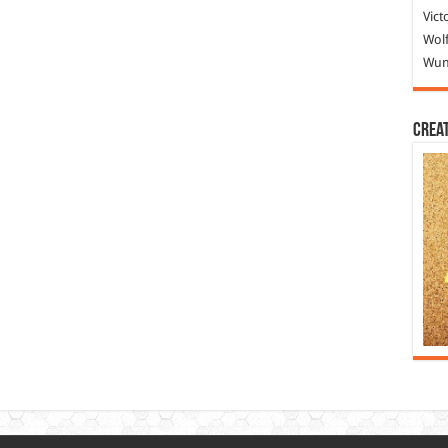
Vict
Wolf
Wund
Crea