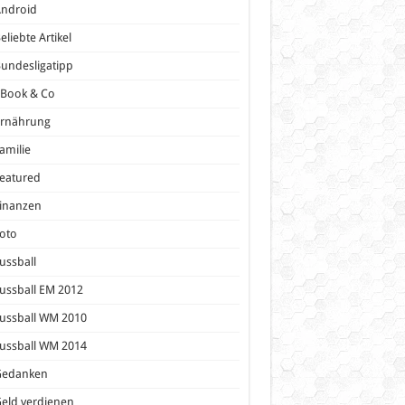
Android
eliebte Artikel
undesligatipp
eBook & Co
Ernährung
amilie
eatured
inanzen
oto
ussball
ussball EM 2012
ussball WM 2010
ussball WM 2014
Gedanken
eld verdienen