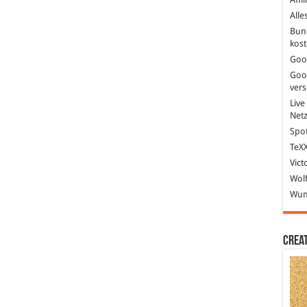
Alle
Bun
kost
Goo
Goo
ver
Live
Net
Spot
TeXX
Vict
Wolf
Wund
Crea