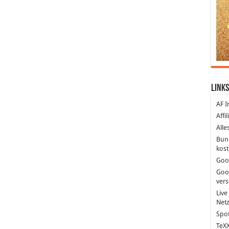
Links
AF I
Affi
Alle
Bun
kost
Goo
Goo
ver
Live
Net
Spot
TeXX