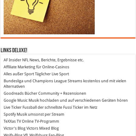
Links DeLuXe!
AF Insider
NFL News, Berichte, Ergebnisse etc.
Affiliate Marketing
für Online-Casinos
Alles außer Sport
Täglicher Live Sport
Bundesliga und Champions League Streams
kostenlos und mit vielen
Alternativen
Goodreads
Bücher Community + Rezensionen
Google Music
Musik hochladen und auf verschiedenen Geräten hören
Live Ticker Fussball
der schnellste Fussi Ticker im Netz
Spotify
Musik umsonst per Stream
TeXXas TV
Online TV-Programm
Victor's Blog
Victors Mixed Blog
Wolfs-Blog
VfL Wolfsburg Fan-Blog