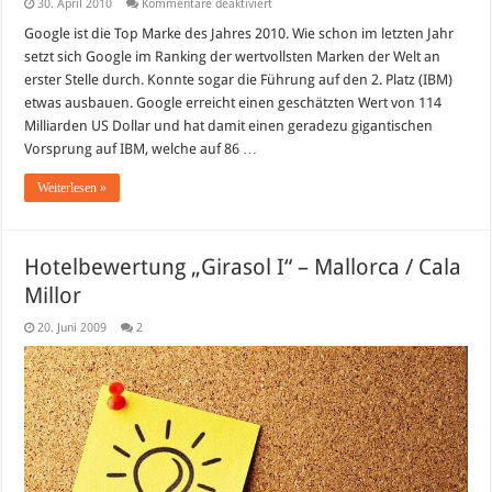
für
30. April 2010
Kommentare deaktiviert
Die
100
Google ist die Top Marke des Jahres 2010. Wie schon im letzten Jahr
wertvollsten
setzt sich Google im Ranking der wertvollsten Marken der Welt an
Marken
der
erster Stelle durch. Konnte sogar die Führung auf den 2. Platz (IBM)
Welt
etwas ausbauen. Google erreicht einen geschätzten Wert von 114
im
Jahr
Milliarden US Dollar und hat damit einen geradezu gigantischen
2010
Vorsprung auf IBM, welche auf 86 …
Weiterlesen »
Hotelbewertung „Girasol I“ – Mallorca / Cala
Millor
20. Juni 2009
2