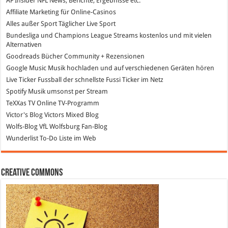
AF Insider
NFL News, Berichte, Ergebnisse etc.
Affiliate Marketing
für Online-Casinos
Alles außer Sport
Täglicher Live Sport
Bundesliga und Champions League Streams
kostenlos und mit vielen
Alternativen
Goodreads
Bücher Community + Rezensionen
Google Music
Musik hochladen und auf verschiedenen Geräten hören
Live Ticker Fussball
der schnellste Fussi Ticker im Netz
Spotify
Musik umsonst per Stream
TeXXas TV
Online TV-Programm
Victor's Blog
Victors Mixed Blog
Wolfs-Blog
VfL Wolfsburg Fan-Blog
Wunderlist
To-Do Liste im Web
Creative Commons