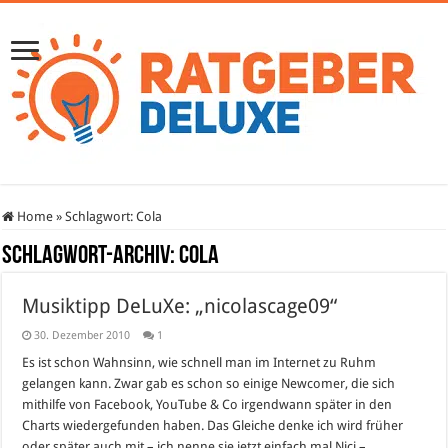
Home
»
Schlagwort:
Cola
Schlagwort-Archiv:
Cola
Musiktipp DeLuXe: „nicolascage09“
30. Dezember 2010
1
Es ist schon Wahnsinn, wie schnell man im Internet zu Ruhm
gelangen kann. Zwar gab es schon so einige Newcomer, die sich
mithilfe von Facebook, YouTube & Co irgendwann später in den
Charts wiedergefunden haben. Das Gleiche denke ich wird früher
oder später auch mit – ich nenne sie jetzt einfach mal Nici –