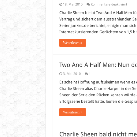
für
18. Mai 2010
Kommentare deaktiviert
Charli
Sheen
Charlie Sheen bleibt Two And A Half Men für
unters
Vertrag und sichert dem ausstrahlenden Send
für
2
Serienjunkies.de berichtet, einigte man sich
weiter
Internet kursierenden Gerüchten von 1,5 bi
Jahre
Weiterlesen »
Two And A Half Men: Nun do
3. Mai 2010
1
Es scheint Hoffnung aufzukeimen wenn es d
Charlie Sheen alias Charlie Harper in der Se
Sheen der Serie den Rücken kehren würde o
Erfolgsserie bestellt hatte, laufen die Gesp
Weiterlesen »
Charlie Sheen bald nicht me