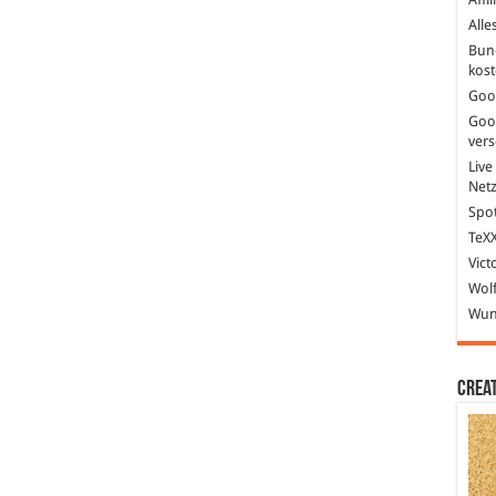
Alle
Bun
kost
Goo
Goo
ver
Live
Net
Spot
TeXX
Vict
Wolf
Wund
Crea