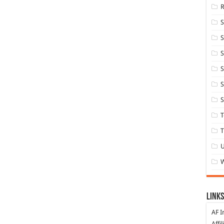
S
S
S
S
S
T
T
Links
AF I
Affi