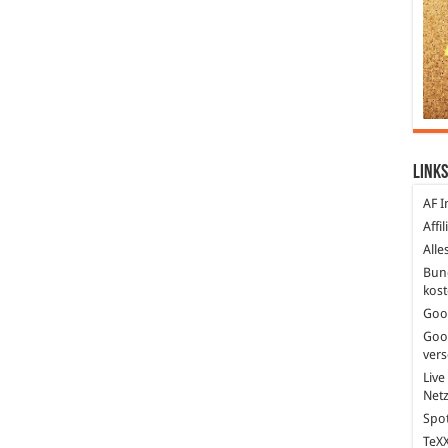
Links
AF I
Affi
Alle
Bun
kost
Goo
Goo
ver
Live
Net
Spot
TeXX