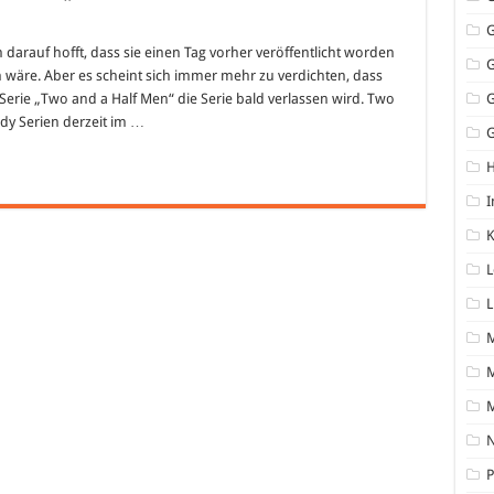
darauf hofft, dass sie einen Tag vorher veröffentlicht worden
 wäre. Aber es scheint sich immer mehr zu verdichten, dass
erie „Two and a Half Men“ die Serie bald verlassen wird. Two
edy Serien derzeit im …
G
I
K
L
L
M
N
P