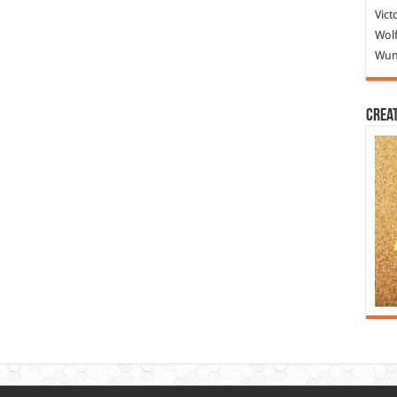
Vict
Wolf
Wund
Crea