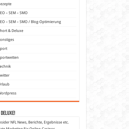
Rezepte
SEO – SEM – SMO
EO – SEM – SMO / Blog-Optimierung
hort & Deluxe
onstiges
port
portwetten
echnik
witter
Urlaub
Wordpress
 DeLuXe!
nsider
NFL News, Berichte, Ergebnisse etc.
liate Marketing
für Online-Casinos