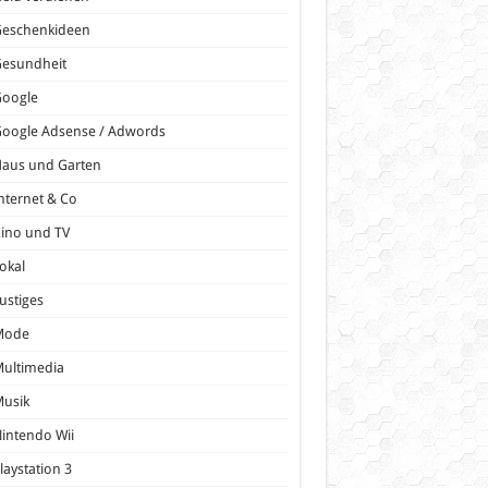
Geschenkideen
Gesundheit
Google
oogle Adsense / Adwords
Haus und Garten
nternet & Co
ino und TV
okal
ustiges
Mode
ultimedia
Musik
intendo Wii
laystation 3