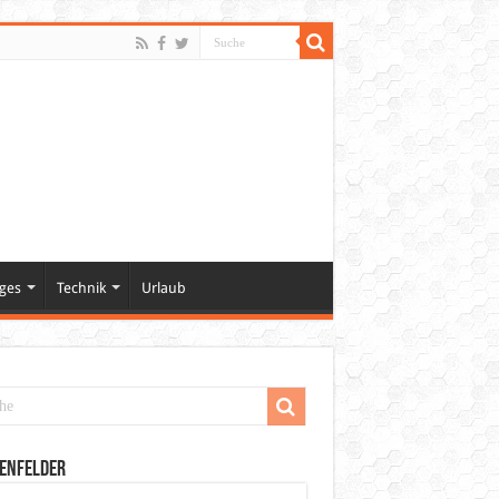
ges
Technik
Urlaub
enfelder