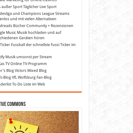
s außer Sport
Täglicher Live Sport
desliga und Champions League Streams
enlos und mit vielen Alternativen
dreads
Bücher Community + Rezensionen
gle Music
Musik hochladen und auf
schiedenen Geräten hören
 Ticker Fussball
der schnellste Fussi Ticker im
z
ify
Musik umsonst per Stream
as TV
Online TV-Programm
or's Blog
Victors Mixed Blog
s-Blog
VfL Wolfsburg Fan-Blog
erlist
To-Do Liste im Web
tive Commons