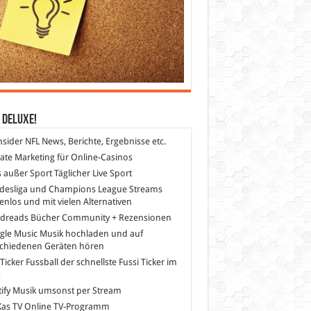
 DeLuXe!
nsider
NFL News, Berichte, Ergebnisse etc.
liate Marketing
für Online-Casinos
s außer Sport
Täglicher Live Sport
desliga und Champions League Streams
enlos und mit vielen Alternativen
dreads
Bücher Community + Rezensionen
gle Music
Musik hochladen und auf
schiedenen Geräten hören
 Ticker Fussball
der schnellste Fussi Ticker im
z
ify
Musik umsonst per Stream
as TV
Online TV-Programm