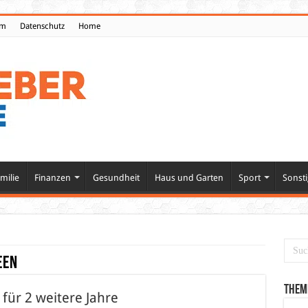
um
Datenschutz
Home
milie
Finanzen
Gesundheit
Haus und Garten
Sport
Sonsti
een
Them
für 2 weitere Jahre