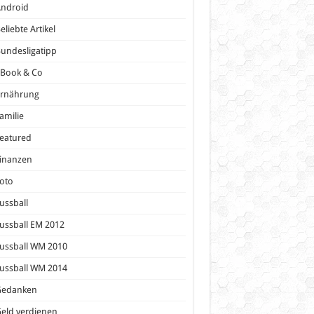
Android
eliebte Artikel
undesligatipp
eBook & Co
Ernährung
amilie
eatured
inanzen
oto
ussball
ussball EM 2012
ussball WM 2010
ussball WM 2014
Gedanken
eld verdienen