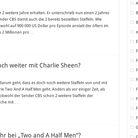
e
 2 weitere Jahre erhalten. Er unterschrieb nun einen 2 Jahres
B
chreibt
er CBS damit auch die 2 bereits bestellten Staffeln. Wie
B
 wohl auf 900 000 US Dollar pro Episode anstatt der öfters im
e
s 2 Millionen pro …
F
F
ch weiter mit Charlie Sheen?
F
F
arum geht, dass es doch noch weitere Staffeln von und mit
rie Two And A Half Men geht. Anders als vor einiger Zeit, als
F
bwohl der Sender CBS schon 2 weitere Staffeln der
F
räche mit …
F
F
hr bei „Two and A Half Men“?
G