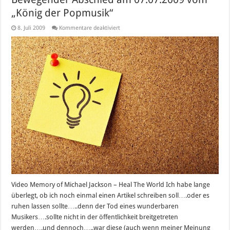
„König der Popmusik“
für
8. Juli 2009
Kommentare deaktiviert
Bewegender
Abschied
am
07.07.2009
vom
„König
der
Popmusik“
Video Memory of Michael Jackson – Heal The World Ich habe lange
überlegt, ob ich noch einmal einen Artikel schreiben soll….oder es
ruhen lassen sollte…..denn der Tod eines wunderbaren
Musikers….sollte nicht in der öffentlichkeit breitgetreten
werden….und dennoch…..war diese (auch wenn meiner Meinung