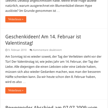
Seesmic Desktop angeschmissen hatte. Meine erste Frage lautete
natürlich, warum ausgerechnet ein Blumenkübel diesen Hype
auslöste? Im Grunde genommen ist …
Weiterlesen »
Geschenkideen! Am 14. Februar ist
Valentinstag!
für
9. Februar 2010
Kommentare deaktiviert
Geschenkideen!
Am
Am Sonntag ist es wieder soweit, der Tag der Verliebten steht vor der
14.
Tür! Der Valentinstag ist, wie jedes Jahr am 14. Februar, der Tag der
Februar
ist
Liebe. Alle diejenigen die einen Liebsten oder eine Liebste haben,
Valentinstag!
müssen sich also wieder Gedanken machen, was man der besseren
Hälfte schenken kann. Da wir heute schon den 8. Februar haben,
wird es also …
Weiterlesen »
Bewegender Abschied am 07.07.2009 vom