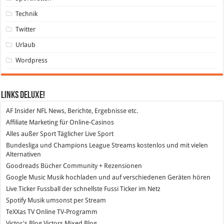
Technik
Twitter
Urlaub
Wordpress
Links DeLuXe!
AF Insider
NFL News, Berichte, Ergebnisse etc.
Affiliate Marketing
für Online-Casinos
Alles außer Sport
Täglicher Live Sport
Bundesliga und Champions League Streams
kostenlos und mit vielen
Alternativen
Goodreads
Bücher Community + Rezensionen
Google Music
Musik hochladen und auf verschiedenen Geräten hören
Live Ticker Fussball
der schnellste Fussi Ticker im Netz
Spotify
Musik umsonst per Stream
TeXXas TV
Online TV-Programm
Victor's Blog
Victors Mixed Blog