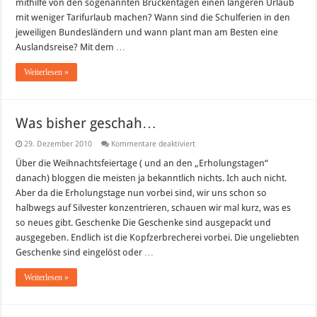
mithilfe von den sogenannten Brückentagen einen längeren Urlaub
mit weniger Tarifurlaub machen? Wann sind die Schulferien in den
jeweiligen Bundesländern und wann plant man am Besten eine
Auslandsreise? Mit dem …
Weiterlesen »
Was bisher geschah…
für
29. Dezember 2010
Kommentare deaktiviert
Was
bisher
Über die Weihnachtsfeiertage ( und an den „Erholungstagen“
geschah…
danach) bloggen die meisten ja bekanntlich nichts. Ich auch nicht.
Aber da die Erholungstage nun vorbei sind, wir uns schon so
halbwegs auf Silvester konzentrieren, schauen wir mal kurz, was es
so neues gibt. Geschenke Die Geschenke sind ausgepackt und
ausgegeben. Endlich ist die Kopfzerbrecherei vorbei. Die ungeliebten
Geschenke sind eingelöst oder …
Weiterlesen »