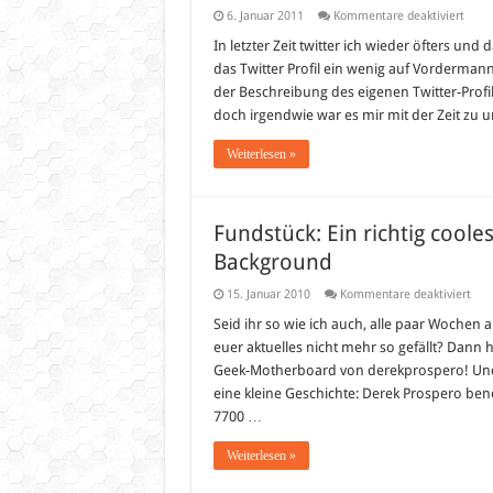
für
6. Januar 2011
Kommentare deaktiviert
Twitt
Hinte
In letzter Zeit twitter ich wieder öfters un
und
das Twitter Profil ein wenig auf Vordermann
Twitt
Profil
der Beschreibung des eigenen Twitter-Profi
verbe
doch irgendwie war es mir mit der Zeit zu
Weiterlesen »
Fundstück: Ein richtig cool
Background
für
15. Januar 2010
Kommentare deaktiviert
Fund
Ein
Seid ihr so wie ich auch, alle paar Wochen
rich
euer aktuelles nicht mehr so gefällt? Dann
cool
Hint
Geek-Motherboard von derekprospero! Und 
Pho
eine kleine Geschichte: Derek Prospero ben
Gee
Bac
7700 …
Weiterlesen »