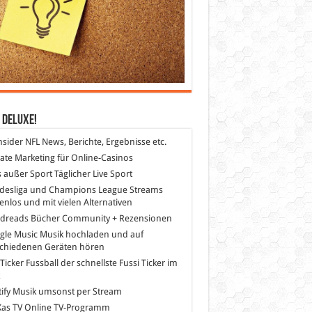
 DeLuXe!
nsider
NFL News, Berichte, Ergebnisse etc.
liate Marketing
für Online-Casinos
s außer Sport
Täglicher Live Sport
desliga und Champions League Streams
enlos und mit vielen Alternativen
dreads
Bücher Community + Rezensionen
gle Music
Musik hochladen und auf
schiedenen Geräten hören
 Ticker Fussball
der schnellste Fussi Ticker im
z
ify
Musik umsonst per Stream
as TV
Online TV-Programm