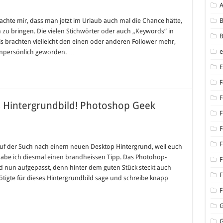
er
rgrund
d dachte mir, dass man jetzt im Urlaub auch mal die Chance hätte,
B
 zu bringen. Die vielen Stichwörter oder auch „Keywords“ in
er
B
ls brachten vielleicht den einen oder anderen Follower mehr,
ssert
 unpersönlich geworden. …
F
F
es Hintergrundbild! Photoshop Geek
F
F
stück:
F
 auf der Such nach einem neuen Desktop Hintergrund, weil euch
tig
 habe ich diesmal einen brandheissen Tipp. Das Photohop-
es
F
ergrundbild!
nun aufgepasst, denn hinter dem guten Stück steckt auch
toshop
F
ötigte für dieses Hintergrundbild sage und schreibe knapp
k
kground
F
G