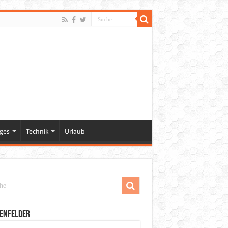
ges
Technik
Urlaub
enfelder