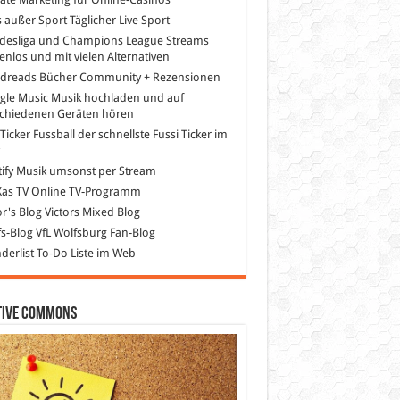
s außer Sport
Täglicher Live Sport
desliga und Champions League Streams
enlos und mit vielen Alternativen
dreads
Bücher Community + Rezensionen
gle Music
Musik hochladen und auf
schiedenen Geräten hören
 Ticker Fussball
der schnellste Fussi Ticker im
z
ify
Musik umsonst per Stream
as TV
Online TV-Programm
or's Blog
Victors Mixed Blog
s-Blog
VfL Wolfsburg Fan-Blog
erlist
To-Do Liste im Web
tive Commons