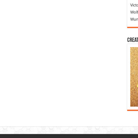
Vict
Wolf
Wund
Crea