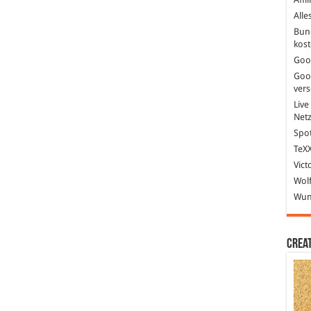
Alle
Bun
kost
Goo
Goo
ver
Live
Net
Spot
TeXX
Vict
Wolf
Wund
Crea