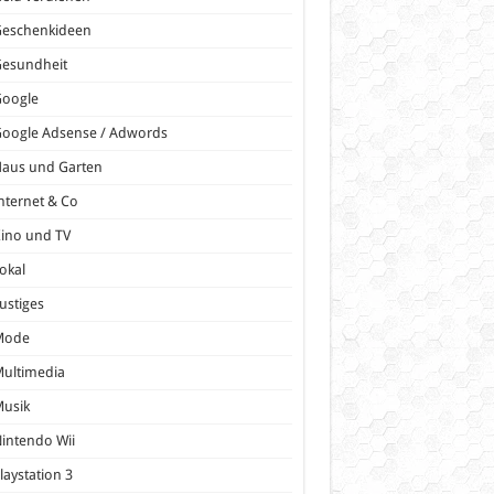
Geschenkideen
Gesundheit
Google
oogle Adsense / Adwords
Haus und Garten
nternet & Co
ino und TV
okal
ustiges
Mode
ultimedia
Musik
intendo Wii
laystation 3