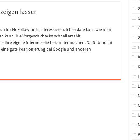
nzeigen lassen
 sich für NoFollow Links interessieren. Ich erkläre kurz, wie man
n kann. Die Vorgeschichte ist schnell erzählt.
G
 ihre eigene Internetseite bekannter machen. Dafür braucht
d eine gute Positionierung bei Google und anderen
I
K
L
L
M
N
P