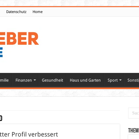
Datenschutz
Home
milie
Finanzen
Gesundheit
Haus und Garten
Sport
Sonsti
d
Them
ter Profil verbessert