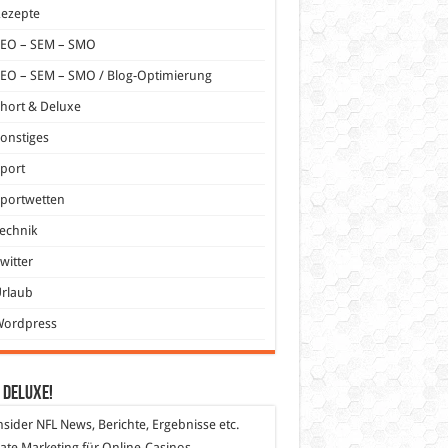
Rezepte
SEO – SEM – SMO
EO – SEM – SMO / Blog-Optimierung
hort & Deluxe
onstiges
port
portwetten
echnik
witter
Urlaub
Wordpress
 DeLuXe!
nsider
NFL News, Berichte, Ergebnisse etc.
liate Marketing
für Online-Casinos