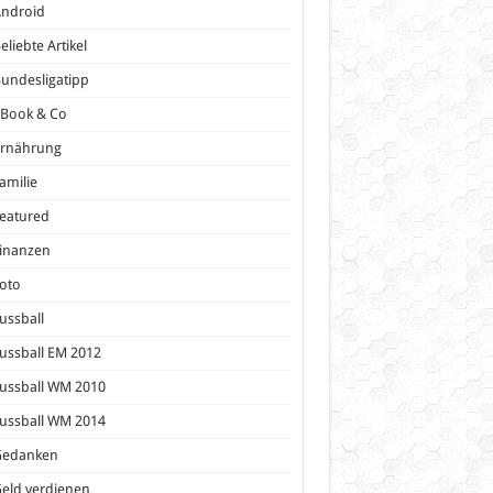
Android
eliebte Artikel
undesligatipp
eBook & Co
Ernährung
amilie
eatured
inanzen
oto
ussball
ussball EM 2012
ussball WM 2010
ussball WM 2014
Gedanken
eld verdienen