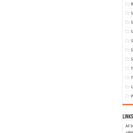
S
S
S
S
S
T
T
Links
AF I
Affi