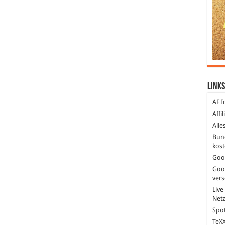
Links
AF I
Affi
Alle
Bun
kost
Goo
Goo
ver
Live
Net
Spot
TeXX