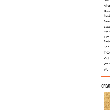
Alle
Bun
kost
Goo
Goo
ver
Live
Net
Spot
TeXX
Vict
Wolf
Wund
Crea