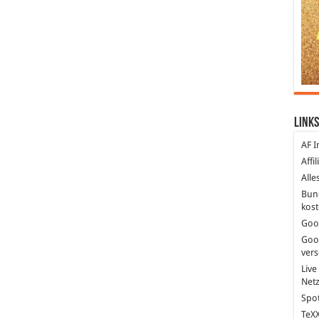
Links
AF I
Affi
Alle
Bun
kost
Goo
Goo
ver
Live
Net
Spot
TeXX