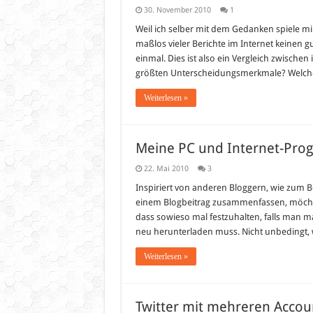
30. November 2010
1
Weil ich selber mit dem Gedanken spiele mir
maßlos vieler Berichte im Internet keinen g
einmal. Dies ist also ein Vergleich zwisch
größten Unterscheidungsmerkmale? Welche
Weiterlesen »
Meine PC und Internet-Pr
22. Mai 2010
3
Inspiriert von anderen Bloggern, wie zum B
einem Blogbeitrag zusammenfassen, möchte i
dass sowieso mal festzuhalten, falls man 
neu herunterladen muss. Nicht unbedingt, 
Weiterlesen »
Twitter mit mehreren Accou