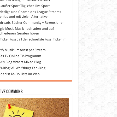
s außer Sport
Täglicher Live Sport
desliga und Champions League Streams
enlos und mit vielen Alternativen
dreads
Bücher Community + Rezensionen
gle Music
Musik hochladen und auf
schiedenen Geräten hören
 Ticker Fussball
der schnellste Fussi Ticker im
z
ify
Musik umsonst per Stream
as TV
Online TV-Programm
or's Blog
Victors Mixed Blog
s-Blog
VfL Wolfsburg Fan-Blog
erlist
To-Do Liste im Web
tive Commons