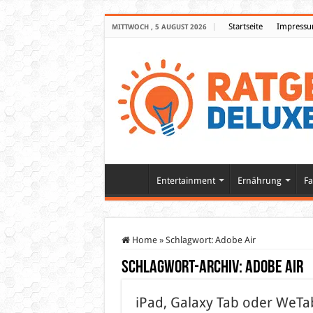
Startseite
Impress
MITTWOCH , 5 AUGUST 2026
Entertainment
Ernährung
Fa
Home
»
Schlagwort:
Adobe Air
Schlagwort-Archiv:
Adobe Air
iPad, Galaxy Tab oder WeTab