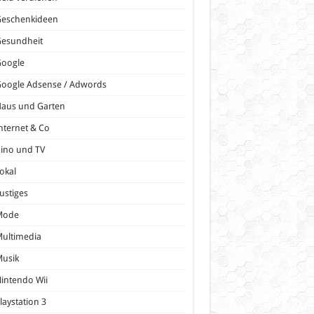
Geschenkideen
Gesundheit
Google
oogle Adsense / Adwords
Haus und Garten
nternet & Co
ino und TV
okal
ustiges
Mode
ultimedia
Musik
intendo Wii
laystation 3