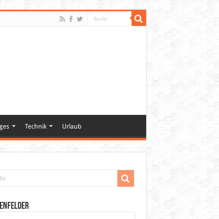
ges
Technik
Urlaub
enfelder