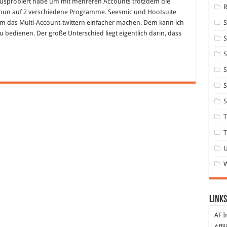
sprobiert habe um mit mehreren Accounts trotzdem die
ch nun auf 2 verschiedene Programme. Seesmic und Hootsuite
em das Multi-Account-twittern einfacher machen. Dem kann ich
u bedienen. Der große Unterschied liegt eigentlich darin, dass
S
S
S
S
S
T
T
Links
AF I
Affi