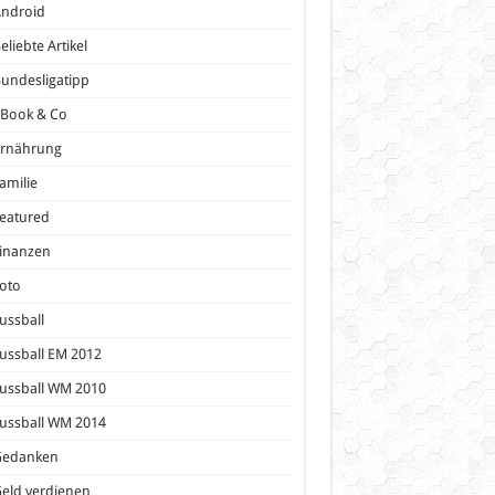
Android
eliebte Artikel
undesligatipp
eBook & Co
Ernährung
amilie
eatured
inanzen
oto
ussball
ussball EM 2012
ussball WM 2010
ussball WM 2014
Gedanken
eld verdienen