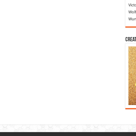
Vict
Wolf
Wund
Crea