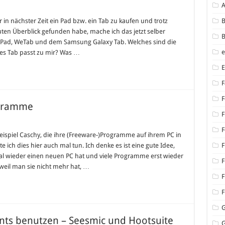
 in nächster Zeit ein Pad bzw. ein Tab zu kaufen und trotz
B
uten Überblick gefunden habe, mache ich das jetzt selber
B
en iPad, WeTab und dem Samsung Galaxy Tab. Welches sind die
s Tab passt zu mir? Was …
F
F
ogramme
F
F
eispiel Caschy, die ihre (Freeware-)Programme auf ihrem PC in
ch dies hier auch mal tun. Ich denke es ist eine gute Idee,
F
mal wieder einen neuen PC hat und viele Programme erst wieder
F
weil man sie nicht mehr hat, …
F
F
nts benutzen – Seesmic und Hootsuite
G