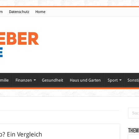
um
Datenschutz
Home
milie
Finanzen
Gesundheit
Haus und Garten
Sport
Sonsti
Them
? Ein Vergleich