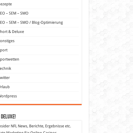
Rezepte
SEO – SEM – SMO
EO – SEM – SMO / Blog-Optimierung
hort & Deluxe
onstiges
port
portwetten
echnik
witter
Urlaub
Wordpress
 DeLuXe!
nsider
NFL News, Berichte, Ergebnisse etc.
liate Marketing
für Online-Casinos