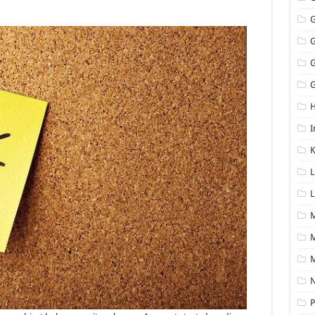
G
I
K
L
L
M
N
P