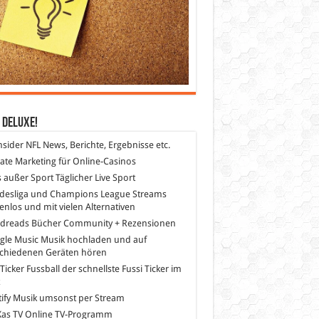
 DeLuXe!
nsider
NFL News, Berichte, Ergebnisse etc.
liate Marketing
für Online-Casinos
s außer Sport
Täglicher Live Sport
desliga und Champions League Streams
enlos und mit vielen Alternativen
dreads
Bücher Community + Rezensionen
gle Music
Musik hochladen und auf
schiedenen Geräten hören
 Ticker Fussball
der schnellste Fussi Ticker im
z
ify
Musik umsonst per Stream
as TV
Online TV-Programm