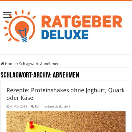
Home
»
Schlagwort:
Abnehmen
Schlagwort-Archiv:
Abnehmen
Rezepte: Proteinshakes ohne Joghurt, Quark
oder Käse
für
4. Mai 2013
Kommentare deaktiviert
Rezepte:
Proteinshakes
ohne
Joghurt,
Quark
oder