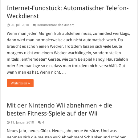
Internet-Fundstück: Automatischer Telefon-
Weckdienst
für
20. Juli 2010
Kommentare deaktiviert
Internet-
Fundstück:
Wenn man jeden Morgen früh aufstehen muss, zumindest werktags,
Automatischer
dann wird man normalerweise auch nicht automatisch wach. Da
Telefon-
Weckdienst
braucht es schon einen Wecker. Trotzdem lassen sich viele Leute
morgens nicht von einem Wecker wachklingeln, sondern stellen
mittels „entfremdeter“ Geräte, wie zum Beispiel Handy, Haustelefon
oder Stereoanlage so ein, dass man trotzdem nicht verschläft. Gut
wenn man es hat. Wenn nicht, …
Weiterlesen »
Mit der Nintendo Wii abnehmen + die
besten Fitness-Spiele auf der Wii
11. Januar 2010
4
Neues Jahr, neues Glück. Neues Jahr, neue Vorsätze. Und was
nehmen sich die meisten vor? Abnehmen! Schlanker und schöner