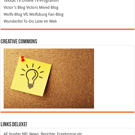
TeXXas TV
Online TV-Programm
Victor's Blog
Victors Mixed Blog
Wolfs-Blog
VfL Wolfsburg Fan-Blog
Wunderlist
To-Do Liste im Web
Creative Commons
Links DeLuXe!
AF Insider
NFL News, Berichte, Ergebnisse etc.