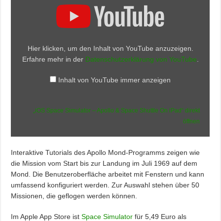
Space
Simulator
–
Apollo
&
Space
Hier klicken, um den Inhalt von YouTube anzuzeigen.
Shuttle
On
Erfahre mehr in der
Datenschutzerklärung von YouTube
.
iPad“
von
YouTube
Inhalt von YouTube immer anzeigen
anzeigen
„iOS Space Simulator – Apollo & Space Shuttle On iPad“ direkt
öffnen
Interaktive Tutorials des Apollo Mond-Programms zeigen wie
die Mission vom Start bis zur Landung im Juli 1969 auf dem
Mond. Die Benutzeroberfläche arbeitet mit Fenstern und kann
umfassend konfiguriert werden. Zur Auswahl stehen über 50
Missionen, die geflogen werden können.
Im Apple App Store ist
Space Simulator
für 5,49 Euro als