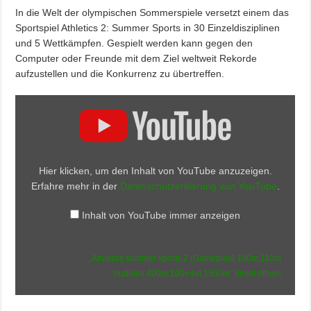
In die Welt der olympischen Sommerspiele versetzt einem das
Sportspiel Athletics 2: Summer Sports in 30 Einzeldisziplinen
und 5 Wettkämpfen. Gespielt werden kann gegen den
Computer oder Freunde mit dem Ziel weltweit Rekorde
aufzustellen und die Konkurrenz zu übertreffen.
„Athletics
summer
sports
2
(Gameplay)
100m,110m
hudules,400m,100×4m,1500m“
Hier klicken, um den Inhalt von YouTube anzuzeigen.
von
YouTube
Erfahre mehr in der
Datenschutzerklärung von YouTube
.
anzeigen
Inhalt von YouTube immer anzeigen
„Athletics summer sports 2 (Gameplay) 100m,110m
hudules,400m,100×4m,1500m“ direkt öffnen