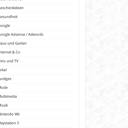
Geschenkideen
Gesundheit
Google
oogle Adsense / Adwords
Haus und Garten
nternet & Co
ino und TV
okal
ustiges
Mode
ultimedia
Musik
intendo Wii
laystation 3