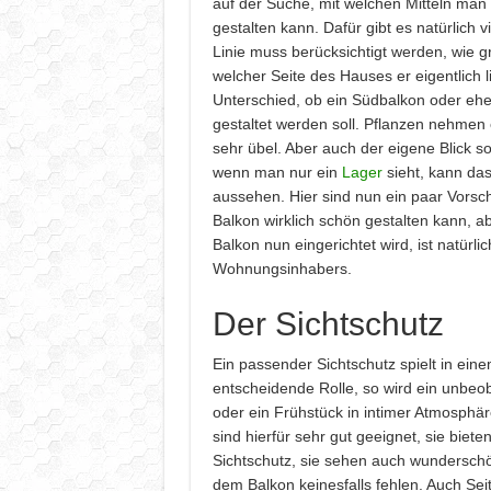
auf der Suche, mit welchen Mitteln man 
gestalten kann. Dafür gibt es natürlich v
Linie muss berücksichtigt werden, wie g
welcher Seite des Hauses er eigentlich lie
Unterschied, ob ein Südbalkon oder ehe
gestaltet werden soll. Pflanzen nehmen 
sehr übel. Aber auch der eigene Blick so
wenn man nur ein
Lager
sieht, kann das 
aussehen. Hier sind nun ein paar Vorsc
Balkon wirklich schön gestalten kann, ab
Balkon nun eingerichtet wird, ist natürl
Wohnungsinhabers.
Der Sichtschutz
Ein passender Sichtschutz spielt in ein
entscheidende Rolle, so wird ein unbe
oder ein Frühstück in intimer Atmosphär
sind hierfür sehr gut geeignet, sie biete
Sichtschutz, sie sehen auch wundersch
dem Balkon keinesfalls fehlen. Auch Sei