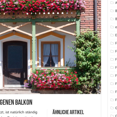
B
B
F
F
F
F
F
F
F
F
igenen Balkon
Ähnliche Artikel
, ist natürlich ständig
G