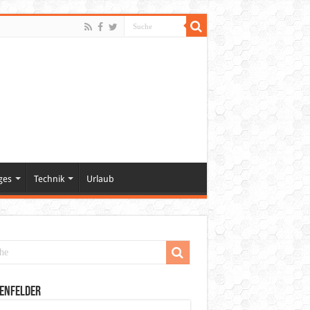
ges
Technik
Urlaub
enfelder