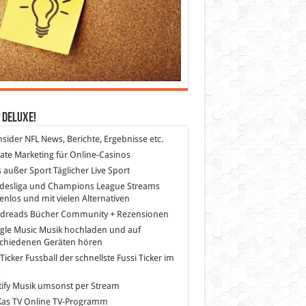
 DeLuXe!
nsider
NFL News, Berichte, Ergebnisse etc.
liate Marketing
für Online-Casinos
s außer Sport
Täglicher Live Sport
desliga und Champions League Streams
enlos und mit vielen Alternativen
dreads
Bücher Community + Rezensionen
gle Music
Musik hochladen und auf
schiedenen Geräten hören
 Ticker Fussball
der schnellste Fussi Ticker im
z
ify
Musik umsonst per Stream
as TV
Online TV-Programm