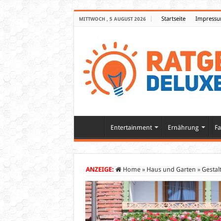
Startseite
Impress
MITTWOCH , 5 AUGUST 2026
Entertainment
Ernährung
Fa
ANZEIGE:
Home
»
Haus und Garten
»
Gestal