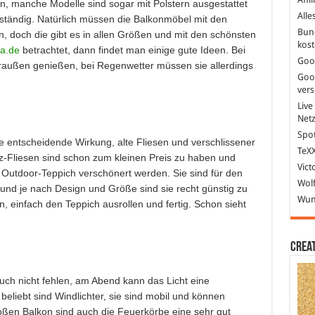
, manche Modelle sind sogar mit Polstern ausgestattet
Alle
ständig. Natürlich müssen die Balkonmöbel mit den
Bun
 doch die gibt es in allen Größen und mit den schönsten
kost
ka.de
betrachtet, dann findet man einige gute Ideen. Bei
Goo
raußen genießen, bei Regenwetter müssen sie allerdings
Goo
ver
Live
Net
Spot
 entscheidende Wirkung, alte Fliesen und verschlissener
TeXX
lz-Fliesen sind schon zum kleinen Preis zu haben und
Vict
Outdoor-Teppich verschönert werden. Sie sind für den
Wolf
und je nach Design und Größe sind sie recht günstig zu
Wund
, einfach den Teppich ausrollen und fertig. Schon sieht
Crea
auch nicht fehlen, am Abend kann das Licht eine
eliebt sind Windlichter, sie sind mobil und können
roßen Balkon sind auch die Feuerkörbe eine sehr gut