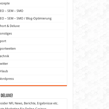
Rezepte
SEO – SEM – SMO
EO – SEM – SMO / Blog-Optimierung
hort & Deluxe
onstiges
port
portwetten
echnik
witter
Urlaub
Wordpress
 DeLuXe!
nsider
NFL News, Berichte, Ergebnisse etc.
liate Marketing
für Online-Casinos