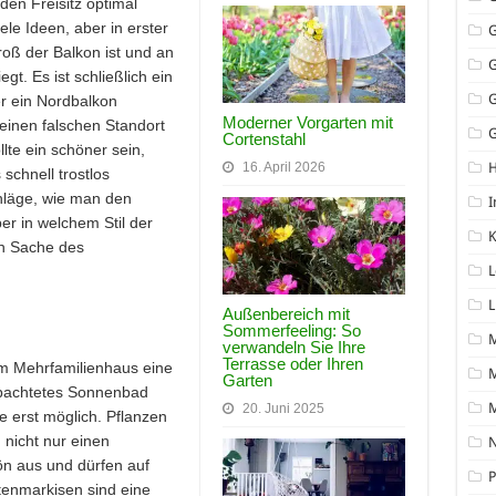
den Freisitz optimal
iele Ideen, aber in erster
roß der Balkon ist und an
gt. Es ist schließlich ein
r ein Nordbalkon
Moderner Vorgarten mit
einen falschen Standort
G
Cortenstahl
llte ein schöner sein,
16. April 2026
schnell trostlos
hläge, wie man den
I
er in welchem Stil der
K
ich Sache des
L
L
Außenbereich mit
Sommerfeeling: So
verwandeln Sie Ihre
Terrasse oder Ihren
em Mehrfamilienhaus eine
M
Garten
obachtetes Sonnenbad
20. Juni 2025
e erst möglich. Pflanzen
n nicht nur einen
N
ön aus und dürfen auf
P
tenmarkisen sind eine