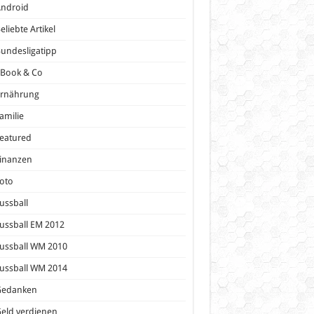
Android
eliebte Artikel
undesligatipp
eBook & Co
Ernährung
amilie
eatured
inanzen
oto
ussball
ussball EM 2012
ussball WM 2010
ussball WM 2014
Gedanken
eld verdienen