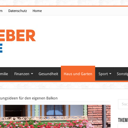
um
Datenschutz
Home
milie
Finanzen
Gesundheit
Haus und Garten
Sport
Sonsti
tungsideen für den eigenen Balkon
Them