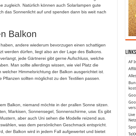
me zugleich. Natürlich können auch Solarlampen gute
rch das Sonnenlicht auf und spenden dann bis weit nach
en Balkon
 haben, andere wiederum bevorzugen einen schattigen
t werden dürfen, liegt also an der Lage des Balkons.
Links
erlangt, jede Gärtnerei gibt gerne Aufschluss, welche
AF I
en. Man sollte allerdings wissen, wie viel Platz die
Affi
welcher Himmelsrichtung der Balkon ausgerichtet ist.
Alle
ie Pflanzen sollten möglichst zu den Textilien passen.
Bun
kost
Goo
Goo
dem Balkon, niemand möchte in der prallen Sonne sitzen.
ver
ten, Markisen, Sonnensegel, Sonnenschirme, usw. Es gibt
Live
Mustern, aber auch Uni sehen die Modelle reizend aus.
Net
 auswählen, was dem persönlichen Geschmack entspricht.
Spot
, der Balkon wird in jedem Fall aufgewertet und bietet
TeXX