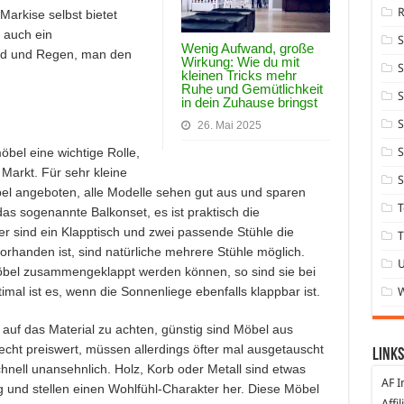
Markise selbst bietet
 auch ein
Wenig Aufwand, große
ind und Regen, man den
Wirkung: Wie du mit
S
kleinen Tricks mehr
Ruhe und Gemütlichkeit
S
in dein Zuhause bringst
S
26. Mai 2025
S
öbel eine wichtige Rolle,
 Markt. Für sehr kleine
S
l angeboten, alle Modelle sehen gut aus und sparen
T
 das sogenannte Balkonset, es ist praktisch die
er sind ein Klapptisch und zwei passende Stühle die
T
orhanden ist, sind natürliche mehrere Stühle möglich.
nmöbel zusammengeklappt werden können, so sind sie bei
mal ist es, wenn die Sonnenliege ebenfalls klappbar ist.
 auf das Material zu achten, günstig sind Möbel aus
recht preiswert, müssen allerdings öfter mal ausgetauscht
Links
nell unansehnlich. Holz, Korb oder Metall sind etwas
AF I
ig und stellen einen Wohlfühl-Charakter her. Diese Möbel
Affi