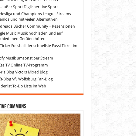
s außer Sport
Täglicher Live Sport
desliga und Champions League Streams
enlos und mit vielen Alternativen
dreads
Bücher Community + Rezensionen
gle Music
Musik hochladen und auf
schiedenen Geräten hören
 Ticker Fussball
der schnellste Fussi Ticker im
z
ify
Musik umsonst per Stream
as TV
Online TV-Programm
or's Blog
Victors Mixed Blog
s-Blog
VfL Wolfsburg Fan-Blog
erlist
To-Do Liste im Web
tive Commons