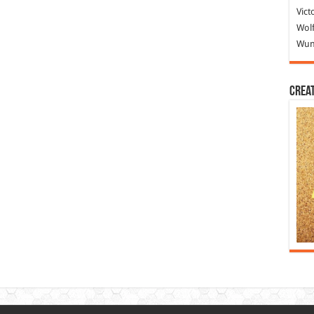
Vict
Wolf
Wund
Crea