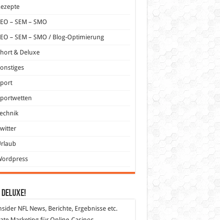
Rezepte
SEO – SEM – SMO
EO – SEM – SMO / Blog-Optimierung
hort & Deluxe
onstiges
port
portwetten
echnik
witter
Urlaub
Wordpress
 DeLuXe!
nsider
NFL News, Berichte, Ergebnisse etc.
liate Marketing
für Online-Casinos