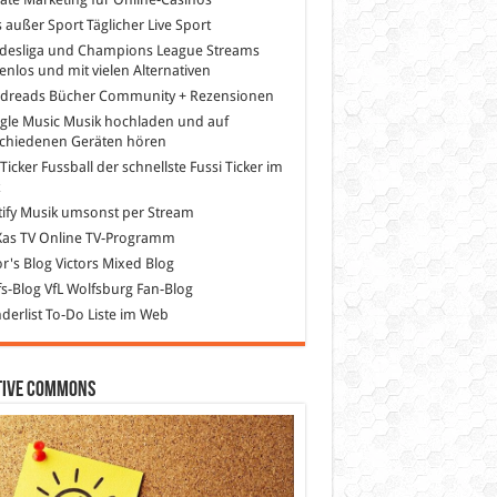
s außer Sport
Täglicher Live Sport
desliga und Champions League Streams
enlos und mit vielen Alternativen
dreads
Bücher Community + Rezensionen
gle Music
Musik hochladen und auf
schiedenen Geräten hören
 Ticker Fussball
der schnellste Fussi Ticker im
z
ify
Musik umsonst per Stream
as TV
Online TV-Programm
or's Blog
Victors Mixed Blog
s-Blog
VfL Wolfsburg Fan-Blog
erlist
To-Do Liste im Web
tive Commons