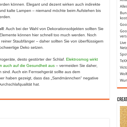
 werden können. Elegant und dezent wirken auch indirekte
Alle
e und kalte Lampen – niemand möchte beim Aufstehen bis
Bun
erden.
kost
Goo
ll
: Auch bei der Wahl von Dekorationsobjekten sollten Sie
Goo
 Elemente können hier schnell too much werden. Noch
ver
reiner Staubfänger – daher sollten Sie von überflüssigem
Live
ochwertige Deko setzen.
Net
Spot
rogeräte, desto gestörter der Schlaf.
Elektrosmog wirkt
TeXX
rn auch auf die Gesundheit aus
– vermeiden Sie daher,
Vict
 sind. Auch ein Fernsehgerät sollte aus dem
Wolf
her haben gezeigt, dass das „Sandmännchen“ negative
Wund
rchschlafqualität hat.
Crea