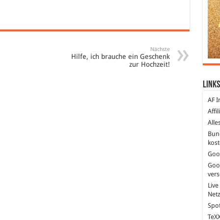
Nächste
Hilfe, ich brauche ein Geschenk
zur Hochzeit!
Links
AF I
Affi
Alle
Bun
kost
Goo
Goo
ver
Live
Net
Spot
TeXX