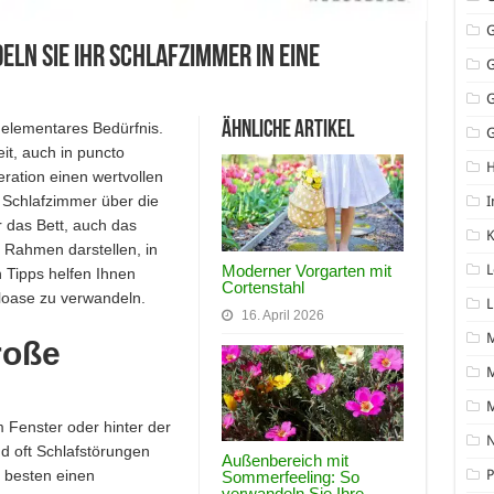
ln Sie Ihr Schlafzimmer in eine
Ähnliche Artikel
 elementares Bedürfnis.
G
eit, auch in puncto
eration einen wertvollen
s Schlafzimmer über die
I
r das Bett, auch das
K
Rahmen darstellen, in
Moderner Vorgarten mit
L
 Tipps helfen Ihnen
Cortenstahl
hloase zu verwandeln.
L
16. April 2026
roße
M
 Fenster oder hinter der
N
nd oft Schlafstörungen
Außenbereich mit
 besten einen
P
Sommerfeeling: So
verwandeln Sie Ihre