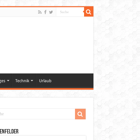
ges
Technik
Urlaub
enfelder