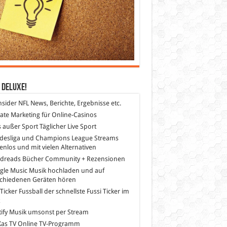
 DeLuXe!
nsider
NFL News, Berichte, Ergebnisse etc.
liate Marketing
für Online-Casinos
s außer Sport
Täglicher Live Sport
desliga und Champions League Streams
enlos und mit vielen Alternativen
dreads
Bücher Community + Rezensionen
gle Music
Musik hochladen und auf
schiedenen Geräten hören
 Ticker Fussball
der schnellste Fussi Ticker im
z
ify
Musik umsonst per Stream
as TV
Online TV-Programm