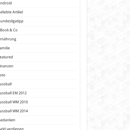
Android
eliebte Artikel
undesligatipp
eBook & Co
Ernährung
amilie
eatured
inanzen
oto
ussball
ussball EM 2012
ussball WM 2010
ussball WM 2014
Gedanken
eld verdienen