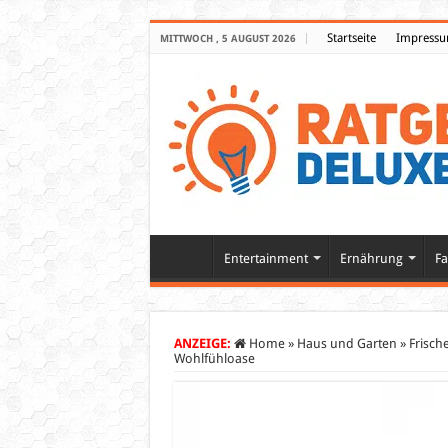
Startseite
Impress
MITTWOCH , 5 AUGUST 2026
Entertainment
Ernährung
Fa
ANZEIGE:
Home
»
Haus und Garten
»
Frisch
Wohlfühloase