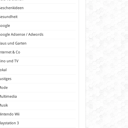
Geschenkideen
Gesundheit
Google
oogle Adsense / Adwords
Haus und Garten
nternet & Co
ino und TV
okal
ustiges
Mode
ultimedia
Musik
intendo Wii
laystation 3