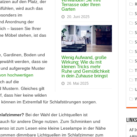
atzen auf den Platz, der
Terrasse oder Ihren
lfühlen, wird auch das
Garten
Besonders im
20. Juni 2025
und Anordnung der
S
ch – lassen Sie Ihrer
S
ine Möbel stehen, ist das
S
S
 Gardinen, Boden und
Wenig Aufwand, große
S
 gewählt werden, dass sie
Wirkung: Wie du mit
kleinen Tricks mehr
 und aufgeregte Muster
T
Ruhe und Gemütlichkeit
 von hochwertigen
in dein Zuhause bringst
T
ch auf die
26. Mai 2025
Mustern. Gleiches gilt
, dass hier keine wilden
können im Extremfall für Schlafstörungen sorgen.
chlafzimmer?
Bei der Wahl der Lichtquellen ist
Links
 auch für andere Dinge nutzen. Zum Schminken und
enso ist zum Lesen eine kleine Leselampe in der Nähe
AF I
e kommen dimmbare Lichtquellen im Schlafzimmer zum
Affi