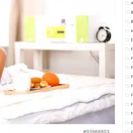
B
B
F
F
F
F
F
F
F
F
G