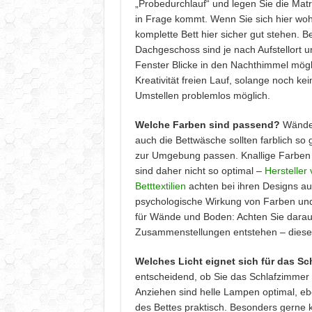
„Probedurchlauf“ und legen Sie die Matr
in Frage kommt. Wenn Sie sich hier woh
komplette Bett hier sicher gut stehen. 
Dachgeschoss sind je nach Aufstellort 
Fenster Blicke in den Nachthimmel mögli
Kreativität freien Lauf, solange noch ke
Umstellen problemlos möglich.
Welche Farben sind passend?
Wände,
auch die Bettwäsche sollten farblich so
zur Umgebung passen. Knallige Farben
sind daher nicht so optimal –
Hersteller
Betttextilien
achten bei ihren Designs au
psychologische Wirkung von Farben und 
für Wände und Boden: Achten Sie darauf
Zusammenstellungen entstehen – diese 
Welches Licht eignet sich für das S
entscheidend, ob Sie das Schlafzimmer
Anziehen sind helle Lampen optimal, eb
des Bettes praktisch. Besonders gern