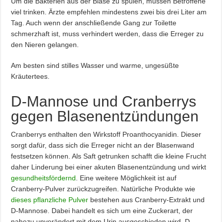
Um die Bakterien aus der Blase zu spülen, müssen Betroffene
viel trinken. Ärzte empfehlen mindestens zwei bis drei Liter am
Tag. Auch wenn der anschließende Gang zur Toilette
schmerzhaft ist, muss verhindert werden, dass die Erreger zu
den Nieren gelangen.
Am besten sind stilles Wasser und warme, ungesüßte
Kräutertees.
D-Mannose und Cranberrys
gegen Blasenentzündungen
Cranberrys enthalten den Wirkstoff Proanthocyanidin. Dieser
sorgt dafür, dass sich die Erreger nicht an der Blasenwand
festsetzen können. Als Saft getrunken schafft die kleine Frucht
daher Linderung bei einer akuten Blasenentzündung und wirkt
gesundheitsfördernd
. Eine weitere Möglichkeit ist auf
Cranberry-Pulver zurückzugreifen. Natürliche Produkte wie
dieses pflanzliche Pulver
bestehen aus Cranberry-Extrakt und
D-Mannose. Dabei handelt es sich um eine Zuckerart, der
nahezu unverändert mit dem Urin ausgeschieden wird. D-