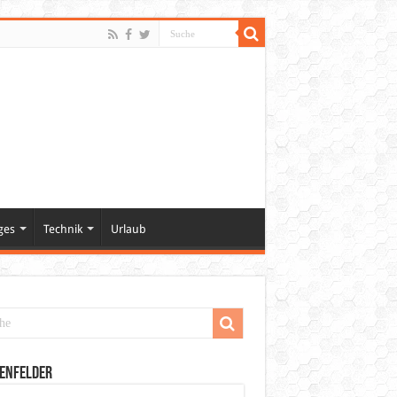
ges
Technik
Urlaub
enfelder