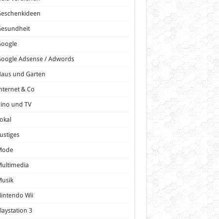
Geschenkideen
Gesundheit
Google
oogle Adsense / Adwords
Haus und Garten
nternet & Co
ino und TV
okal
ustiges
Mode
ultimedia
Musik
intendo Wii
laystation 3