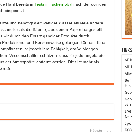
de Hanf bereits in
Tests in Tschernobyl
nach der dortigen
h eingesetzt.
flanze und benötigt weit weniger Wasser als viele andere
l schneller als die Bäume, aus denen Papier hergestellt
ss wir durch den Ersatz gängiger Produkte durch
ren Produktions- und Konsumweise gelangen können. Eine
anfpflanzen ist jedoch ihre Fähigkeit, große Mengen
Links
hen. Wissenschaftler schätzen, dass für jede angebaute
AF I
s der Atmosphäre entfernt werden. Dies ist mehr als
Affi
 Größe!
Alle
Bun
kost
Goo
Goo
ver
Live
Net
Spot
TeXX
Nächste