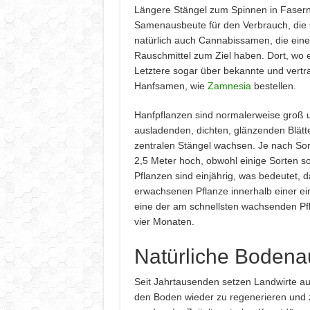
Längere Stängel zum Spinnen in Fasern
Samenausbeute für den Verbrauch, die 
natürlich auch Cannabissamen, die eine
Rauschmittel zum Ziel haben. Dort, wo e
Letztere sogar über bekannte und vertr
Hanfsamen, wie
Zamnesia
bestellen.
Hanfpflanzen sind normalerweise groß u
ausladenden, dichten, glänzenden Blätt
zentralen Stängel wachsen. Je nach So
2,5 Meter hoch, obwohl einige Sorten s
Pflanzen sind einjährig, was bedeutet,
erwachsenen Pflanze innerhalb einer ein
eine der am schnellsten wachsenden Pfla
vier Monaten.
Natürliche Bodena
Seit Jahrtausenden setzen Landwirte auf
den Boden wieder zu regenerieren und z