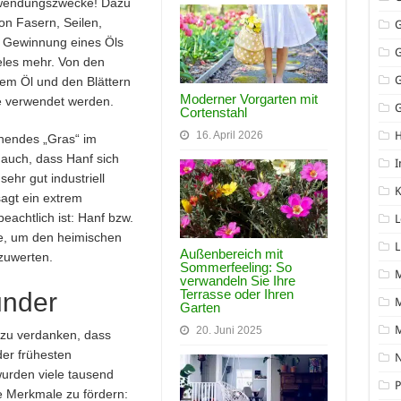
rwendungszwecke! Dazu
on Fasern, Seilen,
ie Gewinnung eines Öls
eles mehr. Von den
em Öl und den Blättern
Moderner Vorgarten mit
ze verwendet werden.
G
Cortenstahl
16. April 2026
hendes „Gras“ im
 auch, dass Hanf sich
I
ehr gut industriell
K
sagt ein extrem
beachtlich ist: Hanf bzw.
L
ze, um den heimischen
L
Außenbereich mit
zuwerten.
Sommerfeeling: So
verwandeln Sie Ihre
Terrasse oder Ihren
nder
M
Garten
20. Juni 2025
 zu verdanken, dass
der frühesten
N
wurden viele tausend
P
e Merkmale zu fördern: