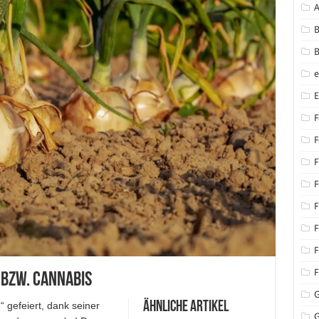
B
B
F
F
F
F
F
F
F
F
bzw. Cannabis
Ähnliche Artikel
 gefeiert, dank seiner
G