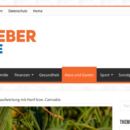
um
Datenschutz
Home
milie
Finanzen
Gesundheit
Haus und Garten
Sport
Sonsti
ufwertung mit Hanf bzw. Cannabis
Them