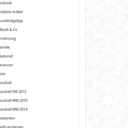
Android
eliebte Artikel
undesligatipp
eBook & Co
Ernährung
amilie
eatured
inanzen
oto
ussball
ussball EM 2012
ussball WM 2010
ussball WM 2014
Gedanken
eld verdienen