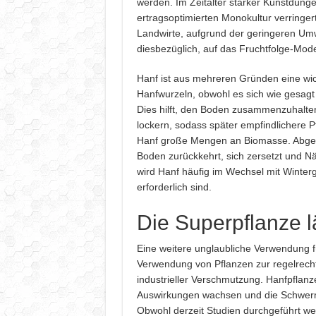
werden. Im Zeitalter starker Kunstdünge
ertragsoptimierten Monokultur verringer
Landwirte, aufgrund der geringeren U
diesbezüglich, auf das Fruchtfolge-Mode
Hanf ist aus mehreren Gründen eine wich
Hanfwurzeln, obwohl es sich wie gesagt u
Dies hilft, den Boden zusammenzuhalten
lockern, sodass später empfindlichere 
Hanf große Mengen an Biomasse. Abgesto
Boden zurückkehrt, sich zersetzt und N
wird Hanf häufig im Wechsel mit Winterg
erforderlich sind.
Die Superpflanze l
Eine weitere unglaubliche Verwendung fü
Verwendung von Pflanzen zur regelrec
industrieller Verschmutzung. Hanfpflan
Auswirkungen wachsen und die Schwerme
Obwohl derzeit Studien durchgeführt w