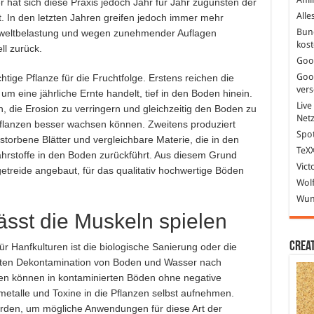
r hat sich diese Praxis jedoch Jahr für Jahr zugunsten der
Alle
t. In den letzten Jahren greifen jedoch immer mehr
Bun
mweltbelastung und wegen zunehmender Auflagen
kost
ll zurück.
Goo
Goo
tige Pflanze für die Fruchtfolge. Erstens reichen die
ver
m eine jährliche Ernte handelt, tief in den Boden hinein.
Live
, die Erosion zu verringern und gleichzeitig den Boden zu
Net
Pflanzen besser wachsen können. Zweitens produziert
Spot
rbene Blätter und vergleichbare Materie, die in den
TeXX
ährstoffe in den Boden zurückführt. Aus diesem Grund
Vict
etreide angebaut, für das qualitativ hochwertige Böden
Wolf
Wund
ässt die Muskeln spielen
Crea
r Hanfkulturen ist die biologische Sanierung oder die
hten Dekontamination von Boden und Wasser nach
zen können in kontaminierten Böden ohne negative
talle und Toxine in die Pflanzen selbst aufnehmen.
erden, um mögliche Anwendungen für diese Art der