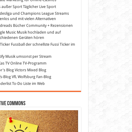
s außer Sport
Täglicher Live Sport
desliga und Champions League Streams
enlos und mit vielen Alternativen
dreads
Bücher Community + Rezensionen
gle Music
Musik hochladen und auf
schiedenen Geräten hören
 Ticker Fussball
der schnellste Fussi Ticker im
z
ify
Musik umsonst per Stream
as TV
Online TV-Programm
or's Blog
Victors Mixed Blog
s-Blog
VfL Wolfsburg Fan-Blog
erlist
To-Do Liste im Web
tive Commons