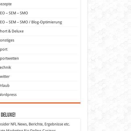
Rezepte
SEO – SEM – SMO
EO – SEM – SMO / Blog-Optimierung
hort & Deluxe
onstiges
port
portwetten
echnik
witter
Urlaub
Wordpress
 DeLuXe!
nsider
NFL News, Berichte, Ergebnisse etc.
liate Marketing
für Online-Casinos