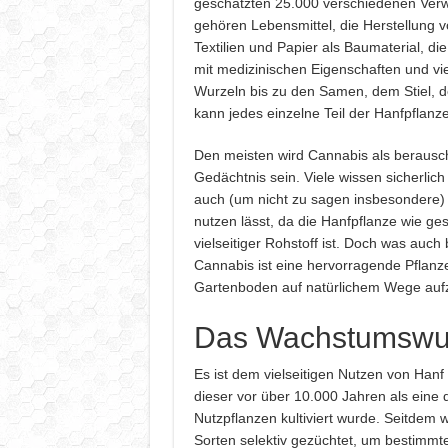
geschätzten 25.000 verschiedenen Ve
gehören Lebensmittel, die Herstellung v
Textilien und Papier als Baumaterial, d
mit medizinischen Eigenschaften und vi
Wurzeln bis zu den Samen, dem Stiel, d
kann jedes einzelne Teil der Hanfpflan
Den meisten wird Cannabis als berausc
Gedächtnis sein. Viele wissen sicherlich
auch (um nicht zu sagen insbesondere) s
nutzen lässt, da die Hanfpflanze wie ge
vielseitiger Rohstoff ist. Doch was auch 
Cannabis ist eine hervorragende Pflan
Gartenboden auf natürlichem Wege auf
Das Wachstumswu
Es ist dem vielseitigen Nutzen von Hanf
dieser vor über 10.000 Jahren als eine 
Nutzpflanzen kultiviert wurde. Seitdem 
Sorten selektiv gezüchtet, um bestimmt