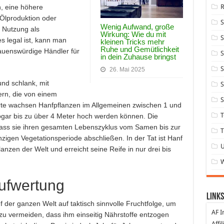
, eine höhere
Ölproduktion oder
Wenig Aufwand, große
 Nutzung als
Wirkung: Wie du mit
S
s legal ist, kann man
kleinen Tricks mehr
Ruhe und Gemütlichkeit
auenswürdige Händler für
S
in dein Zuhause bringst
S
26. Mai 2025
nd schlank, mit
S
ern, die von einem
S
rte wachsen Hanfpflanzen im Allgemeinen zwischen 1 und
T
ogar bis zu über 4 Meter hoch werden können. Die
 dass sie ihren gesamten Lebenszyklus vom Samen bis zur
T
zigen Vegetationsperiode abschließen. In der Tat ist Hanf
nzen der Welt und erreicht seine Reife in nur drei bis
ufwertung
Links
 der ganzen Welt auf taktisch sinnvolle Fruchtfolge, um
AF I
u vermeiden, dass ihm einseitig Nährstoffe entzogen
Affi