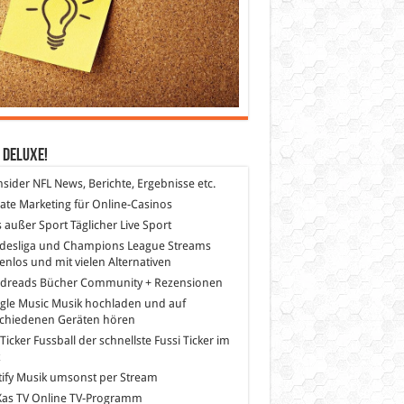
 DeLuXe!
nsider
NFL News, Berichte, Ergebnisse etc.
liate Marketing
für Online-Casinos
s außer Sport
Täglicher Live Sport
desliga und Champions League Streams
enlos und mit vielen Alternativen
dreads
Bücher Community + Rezensionen
gle Music
Musik hochladen und auf
schiedenen Geräten hören
 Ticker Fussball
der schnellste Fussi Ticker im
z
ify
Musik umsonst per Stream
as TV
Online TV-Programm