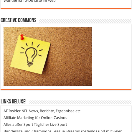
Wunderlist
To-Do Liste im Web
Creative Commons
Links DeLuXe!
AF Insider
NFL News, Berichte, Ergebnisse etc.
Affiliate Marketing
für Online-Casinos
Alles außer Sport
Täglicher Live Sport
Bundesliga und Champions League Streams
kostenlos und mit vielen