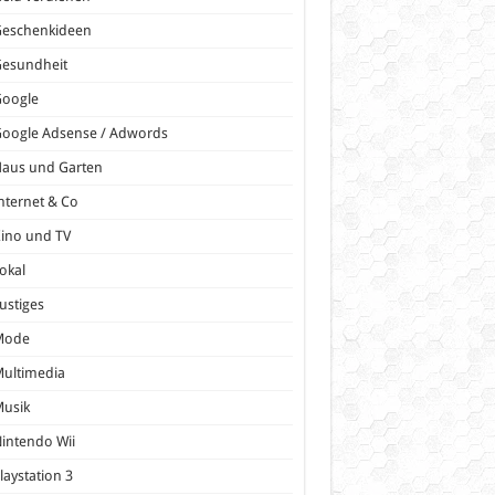
Geschenkideen
Gesundheit
Google
oogle Adsense / Adwords
Haus und Garten
nternet & Co
ino und TV
okal
ustiges
Mode
ultimedia
Musik
intendo Wii
laystation 3