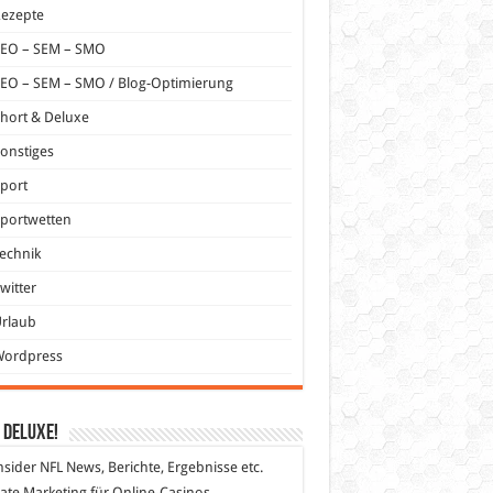
Rezepte
SEO – SEM – SMO
EO – SEM – SMO / Blog-Optimierung
hort & Deluxe
onstiges
port
portwetten
echnik
witter
Urlaub
Wordpress
 DeLuXe!
nsider
NFL News, Berichte, Ergebnisse etc.
liate Marketing
für Online-Casinos