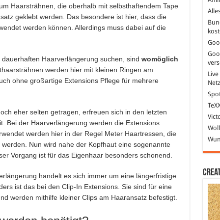
 um Haarsträhnen, die oberhalb mit selbsthaftendem Tape
Alle
atz geklebt werden. Das besondere ist hier, dass die
Bun
endet werden können. Allerdings muss dabei auf die
kost
Goo
Goo
r dauerhaften Haarverlängerung suchen, sind
womöglich
ver
thaarsträhnen werden hier mit kleinen Ringen am
Live
uch ohne großartige Extensions Pflege für mehrere
Net
Spot
TeXX
ch eher selten getragen, erfreuen sich in den letzten
Vict
it. Bei der Haarverlängerung werden die Extensions
Wolf
rwendet werden hier in der Regel Meter Haartressen, die
Wund
 werden. Nun wird nahe der Kopfhaut eine sogenannte
ser Vorgang ist für das Eigenhaar besonders schonend.
Crea
rlängerung handelt es sich immer um eine längerfristige
ers ist das bei den Clip-In Extensions. Sie sind für eine
nd werden mithilfe kleiner Clips am Haaransatz befestigt.