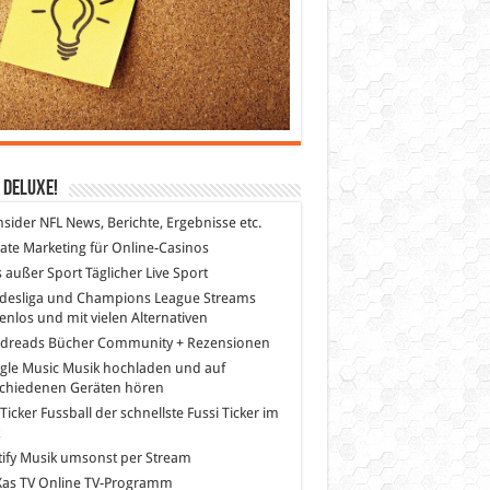
 DeLuXe!
nsider
NFL News, Berichte, Ergebnisse etc.
liate Marketing
für Online-Casinos
s außer Sport
Täglicher Live Sport
desliga und Champions League Streams
enlos und mit vielen Alternativen
dreads
Bücher Community + Rezensionen
gle Music
Musik hochladen und auf
schiedenen Geräten hören
 Ticker Fussball
der schnellste Fussi Ticker im
z
ify
Musik umsonst per Stream
as TV
Online TV-Programm