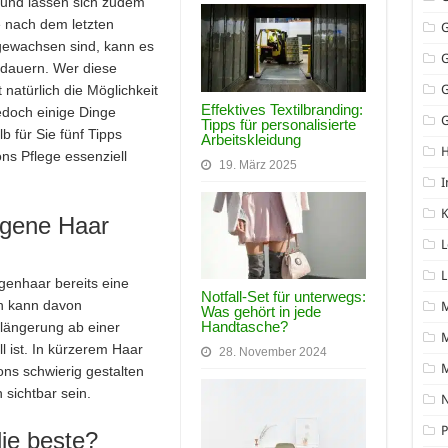
z und lassen sich zudem
re nach dem letzten
 gewachsen sind, kann es
 dauern. Wer diese
natürlich die Möglichkeit
Effektives Textilbranding:
edoch einige Dinge
G
Tipps für personalisierte
b für Sie fünf Tipps
Arbeitskleidung
ns Pflege essenziell
19. März 2025
I
K
igene Haar
L
L
genhaar bereits eine
Notfall-Set für unterwegs:
h kann davon
Was gehört in jede
Handtasche?
längerung ab einer
M
 ist. In kürzerem Haar
28. November 2024
ons schwierig gestalten
sichtbar sein.
N
P
ie beste?