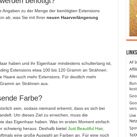
 werden benötigt?
ne Angaben zu der Menge der benötigten Extensions
n ab, was Sie mit Ihrer
neuen Haarverlängerung
Links
AF I
r haben und ihr Eigenhaar mindestens schulterlang ist,
Affi
onding Extensions etwa 100 bis 120 Gramm an Strähnen.
Alle
ere Haare auch mehr Extensions. Für deutlich mehr
0 Gramm an Strähnen aus.
Bun
kost
Goo
ssende Farbe?
Goo
türlich sein, sodass niemand erkennt, dass es sich bei
ver
ndelt. Um dieses Ziel zu erreichen, muss die
Live
Net
ie das Eigenhaar haben. Was im ersten Moment einfach
Spot
eher schwierig heraus. Deshalb bietet
Just Beautiful Hair,
 oftmals eine große Auswahl an Farben an. Für eine noch
TeXX