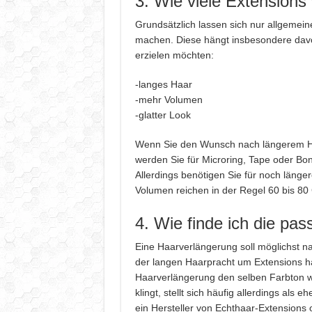
3. Wie viele Extensions
Grundsätzlich lassen sich nur allgemei
machen. Diese hängt insbesondere davo
erzielen möchten:
-langes Haar
-mehr Volumen
-glatter Look
Wenn Sie den Wunsch nach längerem Haa
werden Sie für Microring, Tape oder B
Allerdings benötigen Sie für noch läng
Volumen reichen in der Regel 60 bis 8
4. Wie finde ich die pa
Eine Haarverlängerung soll möglichst na
der langen Haarpracht um Extensions ha
Haarverlängerung den selben Farbton w
klingt, stellt sich häufig allerdings als 
ein Hersteller von Echthaar-Extensions