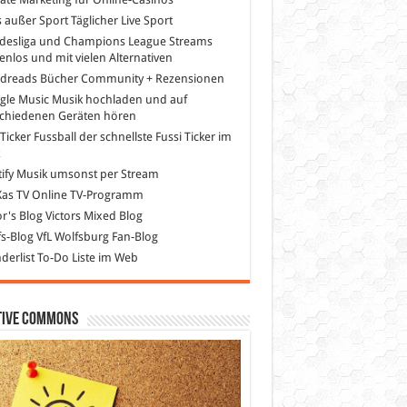
s außer Sport
Täglicher Live Sport
desliga und Champions League Streams
enlos und mit vielen Alternativen
dreads
Bücher Community + Rezensionen
gle Music
Musik hochladen und auf
schiedenen Geräten hören
 Ticker Fussball
der schnellste Fussi Ticker im
z
ify
Musik umsonst per Stream
as TV
Online TV-Programm
or's Blog
Victors Mixed Blog
s-Blog
VfL Wolfsburg Fan-Blog
erlist
To-Do Liste im Web
tive Commons