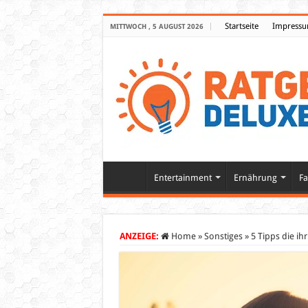
Startseite
Impress
MITTWOCH , 5 AUGUST 2026
Entertainment
Ernährung
Fa
ANZEIGE:
Home
»
Sonstiges
»
5 Tipps die ih