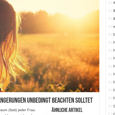
B
B
F
F
F
F
F
F
F
F
rlängerungen unbedingt beachten solltet
Ähnliche Artikel
aum (fast) jeder Frau.
G