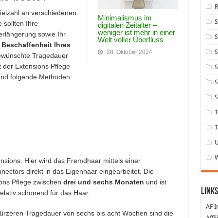
ielzahl an verschiedenen
Minimalismus im
sollten Ihre
digitalen Zeitalter –
weniger ist mehr in einer
erlängerung sowie Ihr
S
Welt voller Überfluss
e
Beschaffenheit Ihres
S
28. Oktober 2024
 gewünschte Tragedauer
 der Extensions Pflege
S
sind folgende Methoden:
S
S
T
T
nsions. Hier wird das Fremdhaar mittels einer
ectors direkt in das Eigenhaar eingearbeitet. Die
ions Pflege zwischen
drei und sechs Monaten
und ist
Links
elativ schonend für das Haar.
AF I
kürzeren Tragedauer von sechs bis acht Wochen sind die
Affi