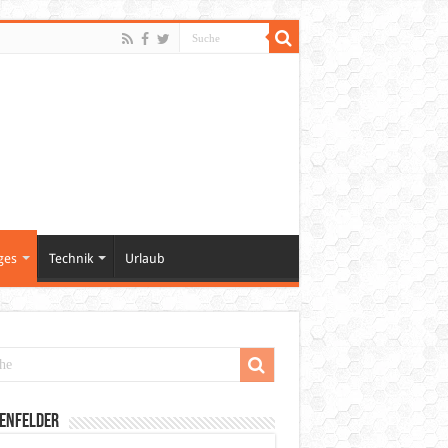
ges
Technik
Urlaub
enfelder