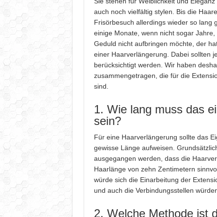
Sie stehen für Weiblichkeit und Elegan
auch noch vielfältig stylen. Bis die Haa
Frisörbesuch allerdings wieder so lang
einige Monate, wenn nicht sogar Jahre,
Geduld nicht aufbringen möchte, der hat 
einer Haarverlängerung. Dabei sollten j
berücksichtigt werden. Wir haben deshal
zusammengetragen, die für die Extensio
sind.
1. Wie lang muss das e
sein?
Für eine Haarverlängerung sollte das Ei
gewisse Länge aufweisen. Grundsätzlic
ausgegangen werden, dass die Haarver
Haarlänge von zehn Zentimetern sinnvoll
würde sich die Einarbeitung der Extensi
und auch die Verbindungsstellen würden 
2. Welche Methode ist d