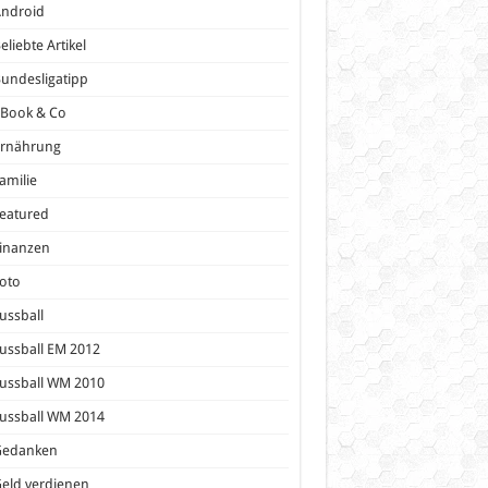
Android
eliebte Artikel
undesligatipp
eBook & Co
Ernährung
amilie
eatured
inanzen
oto
ussball
ussball EM 2012
ussball WM 2010
ussball WM 2014
Gedanken
eld verdienen