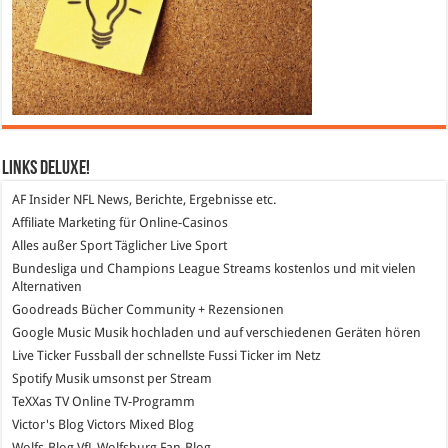
Links DeLuXe!
AF Insider
NFL News, Berichte, Ergebnisse etc.
Affiliate Marketing
für Online-Casinos
Alles außer Sport
Täglicher Live Sport
Bundesliga und Champions League Streams
kostenlos und mit vielen
Alternativen
Goodreads
Bücher Community + Rezensionen
Google Music
Musik hochladen und auf verschiedenen Geräten hören
Live Ticker Fussball
der schnellste Fussi Ticker im Netz
Spotify
Musik umsonst per Stream
TeXXas TV
Online TV-Programm
Victor's Blog
Victors Mixed Blog
Wolfs-Blog
VfL Wolfsburg Fan-Blog