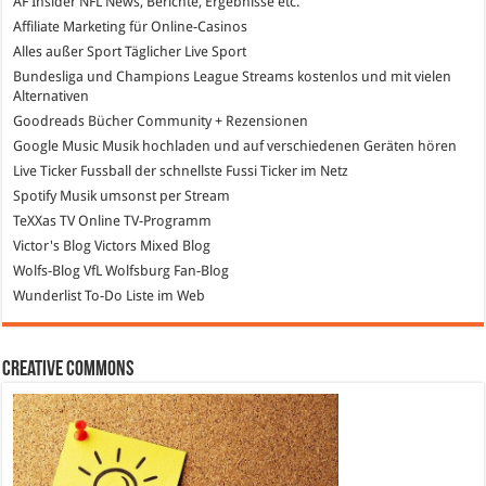
AF Insider
NFL News, Berichte, Ergebnisse etc.
Affiliate Marketing
für Online-Casinos
Alles außer Sport
Täglicher Live Sport
Bundesliga und Champions League Streams
kostenlos und mit vielen
Alternativen
Goodreads
Bücher Community + Rezensionen
Google Music
Musik hochladen und auf verschiedenen Geräten hören
Live Ticker Fussball
der schnellste Fussi Ticker im Netz
Spotify
Musik umsonst per Stream
TeXXas TV
Online TV-Programm
Victor's Blog
Victors Mixed Blog
Wolfs-Blog
VfL Wolfsburg Fan-Blog
Wunderlist
To-Do Liste im Web
Creative Commons