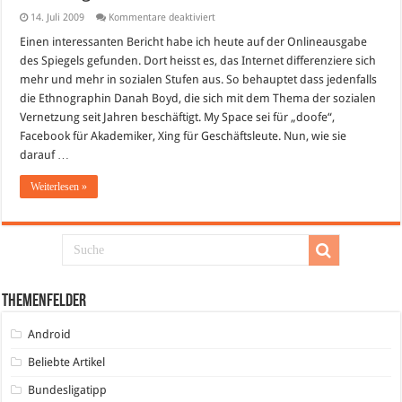
für
14. Juli 2009
Kommentare deaktiviert
Klassengesellschaft
im
Einen interessanten Bericht habe ich heute auf der Onlineausgabe
Internet?
des Spiegels gefunden. Dort heisst es, das Internet differenziere sich
mehr und mehr in sozialen Stufen aus. So behauptet dass jedenfalls
die Ethnographin Danah Boyd, die sich mit dem Thema der sozialen
Vernetzung seit Jahren beschäftigt. My Space sei für „doofe“,
Facebook für Akademiker, Xing für Geschäftsleute. Nun, wie sie
darauf …
Weiterlesen »
Themenfelder
Android
Beliebte Artikel
Bundesligatipp