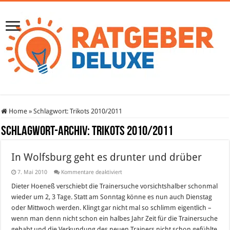
Home
»
Schlagwort:
Trikots 2010/2011
Schlagwort-Archiv:
Trikots 2010/2011
In Wolfsburg geht es drunter und drüber
für
7. Mai 2010
Kommentare deaktiviert
In
Wolfsburg
Dieter Hoeneß verschiebt die Trainersuche vorsichtshalber schonmal
geht
wieder um 2, 3 Tage. Statt am Sonntag könne es nun auch Dienstag
es
drunter
oder Mittwoch werden. Klingt gar nicht mal so schlimm eigentlich –
und
wenn man denn nicht schon ein halbes Jahr Zeit für die Trainersuche
drüber
gehabt und die Verkundung des neuen Trainers nicht schon gefühlte