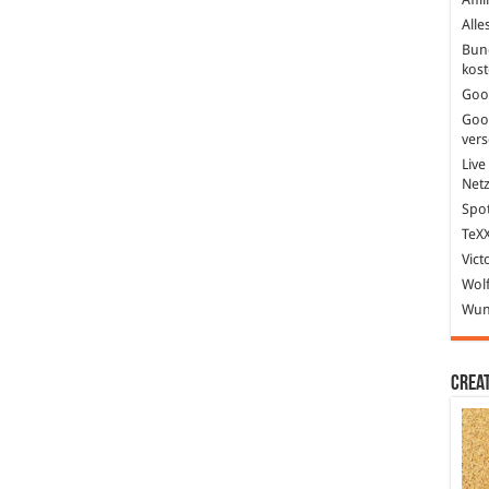
Alle
Bun
kost
Goo
Goo
ver
Live
Net
Spot
TeXX
Vict
Wolf
Wund
Crea