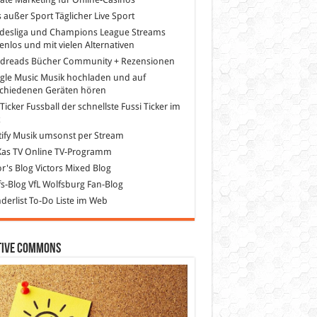
s außer Sport
Täglicher Live Sport
desliga und Champions League Streams
enlos und mit vielen Alternativen
dreads
Bücher Community + Rezensionen
gle Music
Musik hochladen und auf
schiedenen Geräten hören
 Ticker Fussball
der schnellste Fussi Ticker im
z
ify
Musik umsonst per Stream
as TV
Online TV-Programm
or's Blog
Victors Mixed Blog
s-Blog
VfL Wolfsburg Fan-Blog
erlist
To-Do Liste im Web
tive Commons