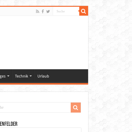
ges
Technik
Urlaub
enfelder