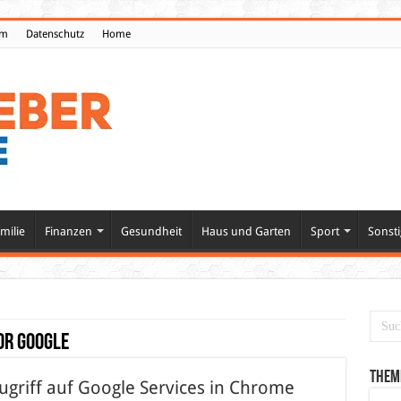
um
Datenschutz
Home
milie
Finanzen
Gesundheit
Haus und Garten
Sport
Sonsti
or Google
Them
zugriff auf Google Services in Chrome