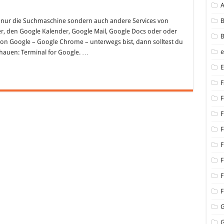
gle-
ht nur die Suchmaschine sondern auch andere Services von
B
ies:
r, den Google Kalender, Google Mail, Google Docs oder oder
ellzugriff
B
on Google – Google Chrome – unterwegs bist, dann solltest du
gle
hauen: Terminal for Google. …
ices
ome
F
F
F
F
F
F
F
F
G