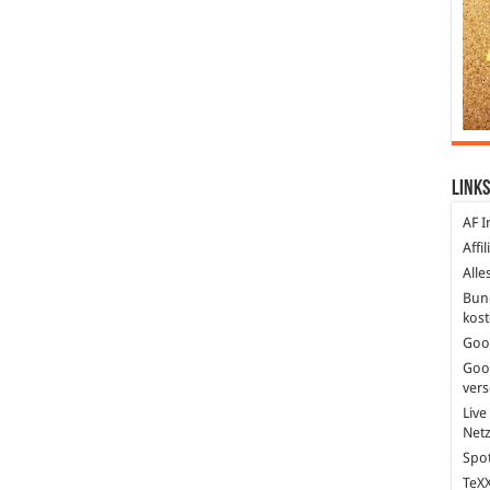
Links
AF I
Affi
Alle
Bun
kost
Goo
Goo
ver
Live
Net
Spot
TeXX