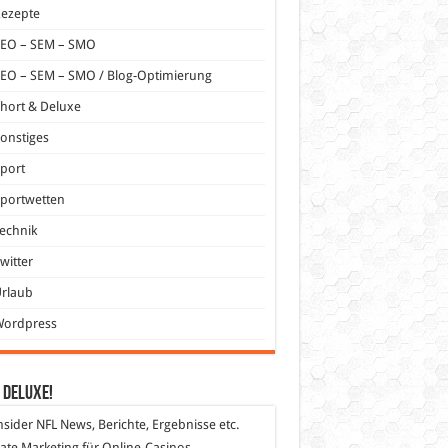
Rezepte
SEO – SEM – SMO
EO – SEM – SMO / Blog-Optimierung
hort & Deluxe
onstiges
port
portwetten
echnik
witter
Urlaub
Wordpress
 DeLuXe!
nsider
NFL News, Berichte, Ergebnisse etc.
liate Marketing
für Online-Casinos