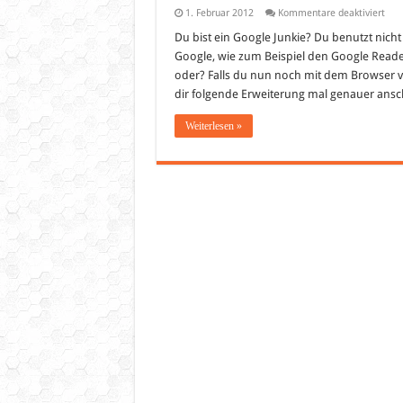
für
1. Februar 2012
Kommentare deaktiviert
Für
Goo
Du bist ein Google Junkie? Du benutzt nic
Junk
Google, wie zum Beispiel den Google Reade
Schn
auf
oder? Falls du nun noch mit dem Browser v
Goo
dir folgende Erweiterung mal genauer ansc
Serv
in
Chr
Weiterlesen »