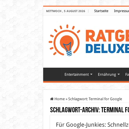
Startseite
Impress
MITTWOCH , 5 AUGUST 2026
Entertainment
Ernährung
Fa
Home
»
Schlagwort:
Terminal for Google
Schlagwort-Archiv:
Terminal f
Für Google-Junkies: Schnell