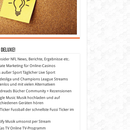
 DeLuXe!
nsider
NFL News, Berichte, Ergebnisse etc.
liate Marketing
für Online-Casinos
s außer Sport
Täglicher Live Sport
desliga und Champions League Streams
enlos und mit vielen Alternativen
dreads
Bücher Community + Rezensionen
gle Music
Musik hochladen und auf
schiedenen Geräten hören
 Ticker Fussball
der schnellste Fussi Ticker im
z
ify
Musik umsonst per Stream
as TV
Online TV-Programm