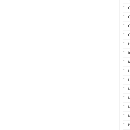
G
I
K
L
L
M
N
P