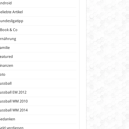
Android
eliebte Artikel
undesligatipp
eBook & Co
Ernährung
amilie
eatured
inanzen
oto
ussball
ussball EM 2012
ussball WM 2010
ussball WM 2014
Gedanken
eld verdienen