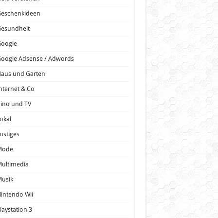
Geschenkideen
Gesundheit
Google
oogle Adsense / Adwords
Haus und Garten
nternet & Co
ino und TV
okal
ustiges
Mode
ultimedia
Musik
intendo Wii
laystation 3