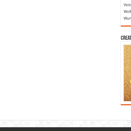
Vict
Wolf
Wund
Crea