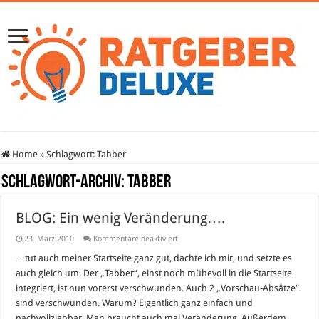
Home
»
Schlagwort:
Tabber
Schlagwort-Archiv:
Tabber
BLOG: Ein wenig Veränderung….
für
23. März 2010
Kommentare deaktiviert
BLOG:
Ein
…tut auch meiner Startseite ganz gut, dachte ich mir, und setzte es
wenig
auch gleich um. Der „Tabber“, einst noch mühevoll in die Startseite
Veränderung….
integriert, ist nun vorerst verschwunden. Auch 2 „Vorschau-Absätze“
sind verschwunden. Warum? Eigentlich ganz einfach und
nachvollziehbar. Man braucht auch mal Veränderung. Außerdem