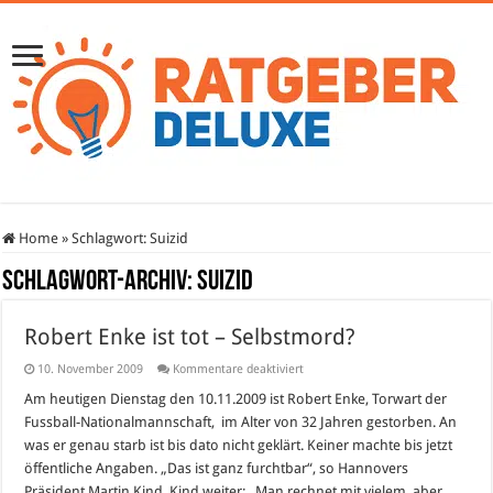
Home
»
Schlagwort:
Suizid
Schlagwort-Archiv:
Suizid
Robert Enke ist tot – Selbstmord?
für
10. November 2009
Kommentare deaktiviert
Robert
Enke
Am heutigen Dienstag den 10.11.2009 ist Robert Enke, Torwart der
ist
Fussball-Nationalmannschaft, im Alter von 32 Jahren gestorben. An
tot
–
was er genau starb ist bis dato nicht geklärt. Keiner machte bis jetzt
Selbstmord?
öffentliche Angaben. „Das ist ganz furchtbar“, so Hannovers
Präsident Martin Kind. Kind weiter: „Man rechnet mit vielem, aber