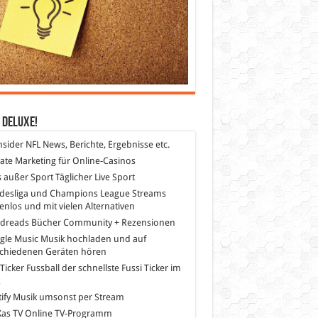
 DeLuXe!
nsider
NFL News, Berichte, Ergebnisse etc.
liate Marketing
für Online-Casinos
s außer Sport
Täglicher Live Sport
desliga und Champions League Streams
enlos und mit vielen Alternativen
dreads
Bücher Community + Rezensionen
gle Music
Musik hochladen und auf
schiedenen Geräten hören
 Ticker Fussball
der schnellste Fussi Ticker im
z
ify
Musik umsonst per Stream
as TV
Online TV-Programm