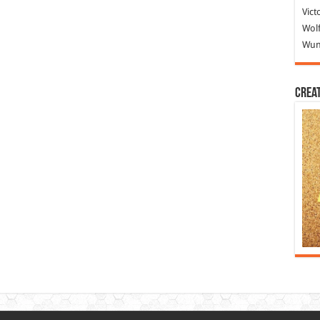
Vict
Wolf
Wund
Crea