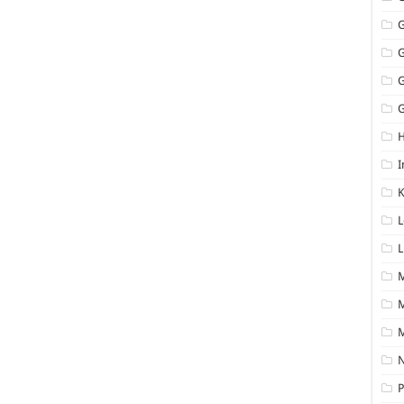
G
I
K
L
L
M
N
P