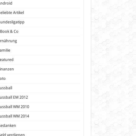
Android
eliebte Artikel
undesligatipp
eBook & Co
Ernährung
amilie
eatured
inanzen
oto
ussball
ussball EM 2012
ussball WM 2010
ussball WM 2014
Gedanken
eld verdienen