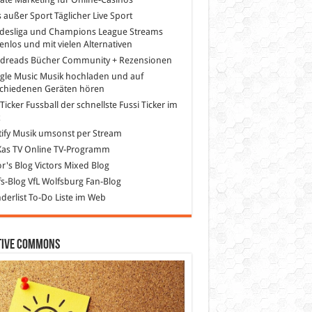
s außer Sport
Täglicher Live Sport
desliga und Champions League Streams
enlos und mit vielen Alternativen
dreads
Bücher Community + Rezensionen
gle Music
Musik hochladen und auf
schiedenen Geräten hören
 Ticker Fussball
der schnellste Fussi Ticker im
z
ify
Musik umsonst per Stream
as TV
Online TV-Programm
or's Blog
Victors Mixed Blog
s-Blog
VfL Wolfsburg Fan-Blog
erlist
To-Do Liste im Web
tive Commons