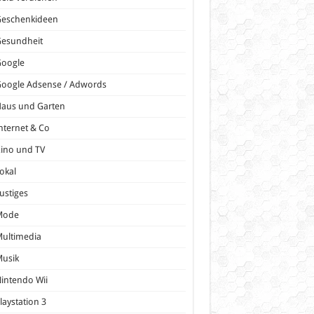
Geschenkideen
Gesundheit
Google
oogle Adsense / Adwords
Haus und Garten
nternet & Co
ino und TV
okal
ustiges
Mode
ultimedia
Musik
intendo Wii
laystation 3