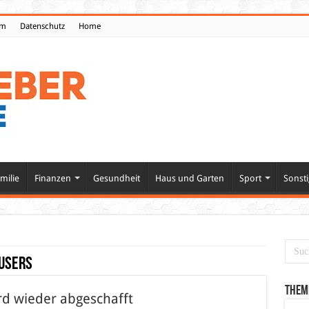
um
Datenschutz
Home
milie
Finanzen
Gesundheit
Haus und Garten
Sport
Sonsti
Users
Them
rd wieder abgeschafft