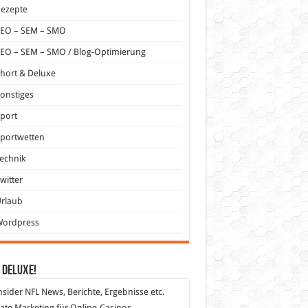
Rezepte
SEO – SEM – SMO
EO – SEM – SMO / Blog-Optimierung
hort & Deluxe
onstiges
port
portwetten
echnik
witter
Urlaub
Wordpress
 DeLuXe!
nsider
NFL News, Berichte, Ergebnisse etc.
liate Marketing
für Online-Casinos