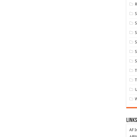
S
S
S
S
S
T
T
Links
AF I
Affi