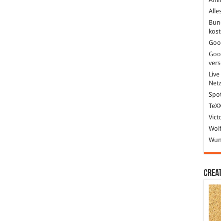
Alle
Bun
kost
Goo
Goo
ver
Live
Net
Spot
TeXX
Vict
Wolf
Wund
Crea