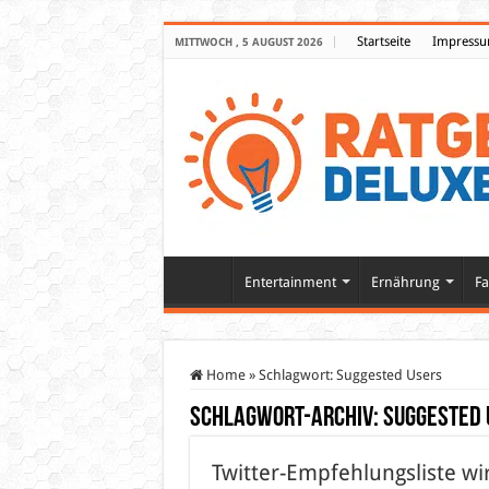
Startseite
Impress
MITTWOCH , 5 AUGUST 2026
Entertainment
Ernährung
Fa
Home
»
Schlagwort:
Suggested Users
Schlagwort-Archiv:
Suggested 
Twitter-Empfehlungsliste wi