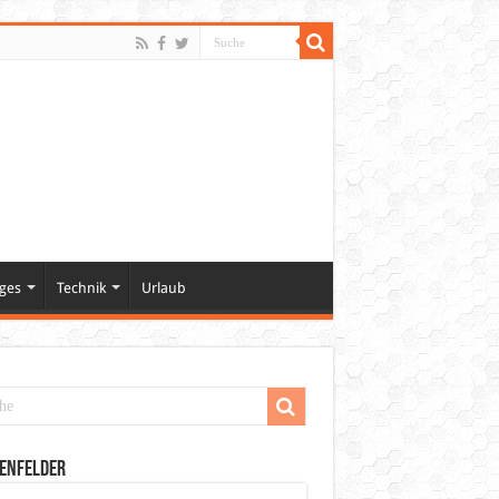
ges
Technik
Urlaub
enfelder