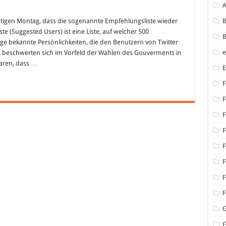
für
Twitter-
Empfehlungsliste
eutigen Montag, dass die sogenannte Empfehlungsliste wieder
B
wird
te (Suggested Users) ist eine Liste, auf welcher 500
wieder
B
abgeschafft
e bekannte Persönlichkeiten, die den Benutzern von Twitter
 beschwerten sich im Vorfeld der Wahlen des Gouverments in
waren, dass …
F
F
F
F
F
F
F
F
G