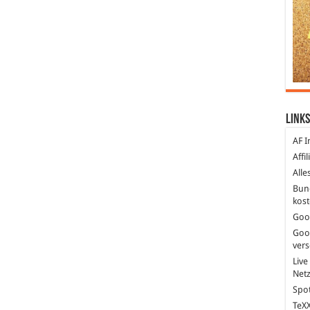
Links
AF I
Affi
Alle
Bun
kost
Goo
Goo
ver
Live
Net
Spot
TeXX