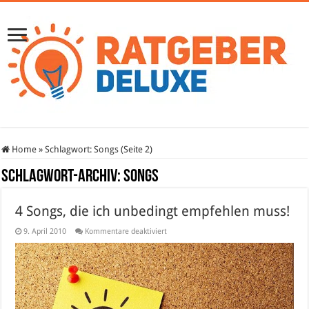
Home
»
Schlagwort:
Songs
(Seite 2)
Schlagwort-Archiv:
Songs
4 Songs, die ich unbedingt empfehlen muss!
für
9. April 2010
Kommentare deaktiviert
4
Songs,
die
ich
unbedingt
empfehlen
muss!