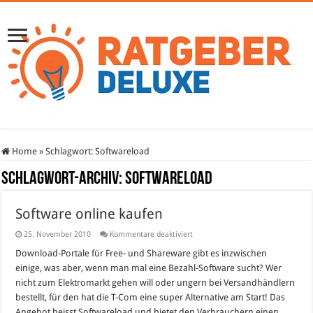
Home
»
Schlagwort:
Softwareload
Schlagwort-Archiv:
Softwareload
Software online kaufen
für
25. November 2010
Kommentare deaktiviert
Software
online
Download-Portale für Free- und Shareware gibt es inzwischen
kaufen
einige, was aber, wenn man mal eine Bezahl-Software sucht? Wer
nicht zum Elektromarkt gehen will oder ungern bei Versandhändlern
bestellt, für den hat die T-Com eine super Alternative am Start! Das
Angebot heisst Softwareload und bietet den Verbrauchern einen