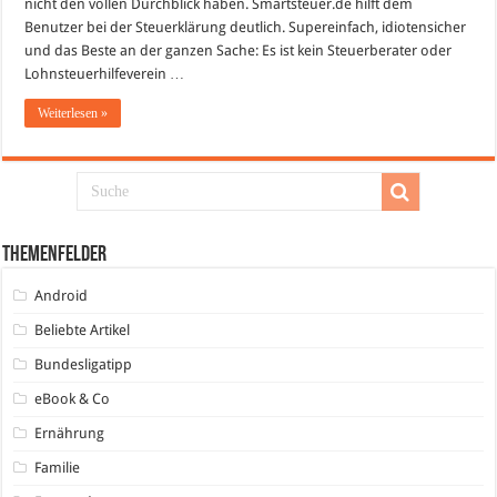
nicht den vollen Durchblick haben. Smartsteuer.de hilft dem
Benutzer bei der Steuerklärung deutlich. Supereinfach, idiotensicher
und das Beste an der ganzen Sache: Es ist kein Steuerberater oder
Lohnsteuerhilfeverein …
Weiterlesen »
Themenfelder
Android
Beliebte Artikel
Bundesligatipp
eBook & Co
Ernährung
Familie