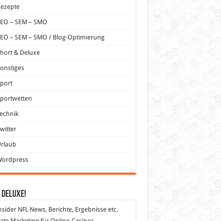
Rezepte
SEO – SEM – SMO
EO – SEM – SMO / Blog-Optimierung
hort & Deluxe
onstiges
port
portwetten
echnik
witter
Urlaub
Wordpress
 DeLuXe!
nsider
NFL News, Berichte, Ergebnisse etc.
liate Marketing
für Online-Casinos