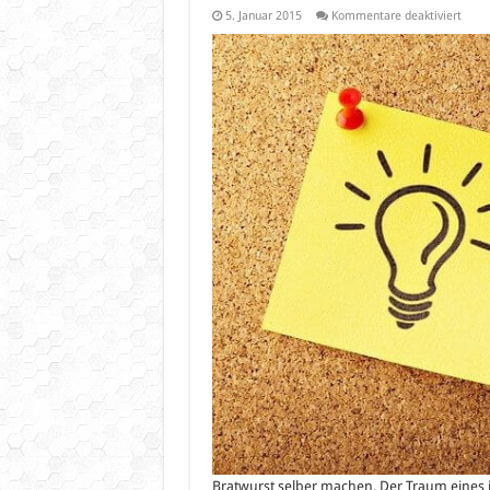
für
5. Januar 2015
Kommentare deaktiviert
Der
Wurst
–
Bratw
selbe
mach
Bratwurst selber machen. Der Traum eines je