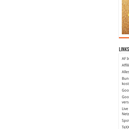
Links
AF I
Affi
Alle
Bun
kost
Goo
Goo
ver
Live
Net
Spot
TeXX