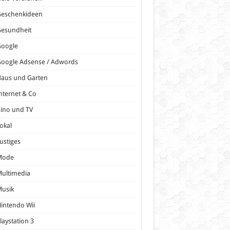
Geschenkideen
Gesundheit
Google
oogle Adsense / Adwords
Haus und Garten
nternet & Co
ino und TV
okal
ustiges
Mode
ultimedia
Musik
intendo Wii
laystation 3