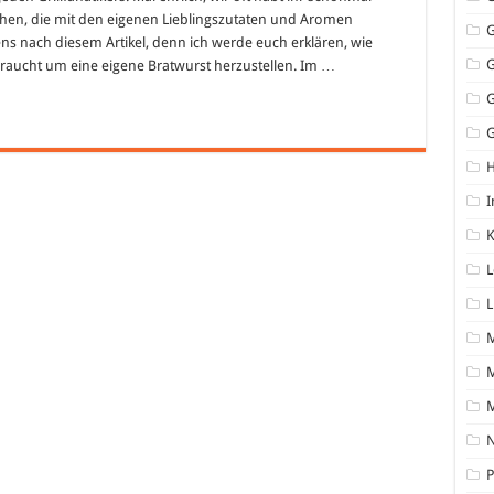
chen, die mit den eigenen Lieblingszutaten und Aromen
tens nach diesem Artikel, denn ich werde euch erklären, wie
s braucht um eine eigene Bratwurst herzustellen. Im …
G
I
K
L
L
M
N
P