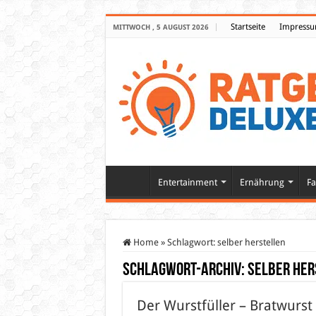
Startseite
Impress
MITTWOCH , 5 AUGUST 2026
Entertainment
Ernährung
Fa
Home
»
Schlagwort:
selber herstellen
Schlagwort-Archiv:
selber her
Der Wurstfüller – Bratwurs