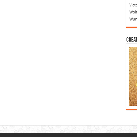
Vict
Wolf
Wund
Crea