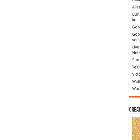
Alle
Bun
kost
Goo
Goo
ver
Live
Net
Spot
TeXX
Vict
Wolf
Wund
Crea