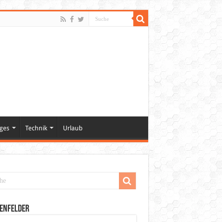
ges
Technik
Urlaub
enfelder