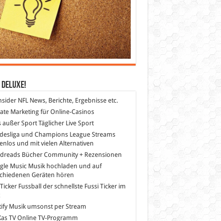
 DeLuXe!
nsider
NFL News, Berichte, Ergebnisse etc.
liate Marketing
für Online-Casinos
s außer Sport
Täglicher Live Sport
desliga und Champions League Streams
enlos und mit vielen Alternativen
dreads
Bücher Community + Rezensionen
gle Music
Musik hochladen und auf
schiedenen Geräten hören
 Ticker Fussball
der schnellste Fussi Ticker im
z
ify
Musik umsonst per Stream
as TV
Online TV-Programm