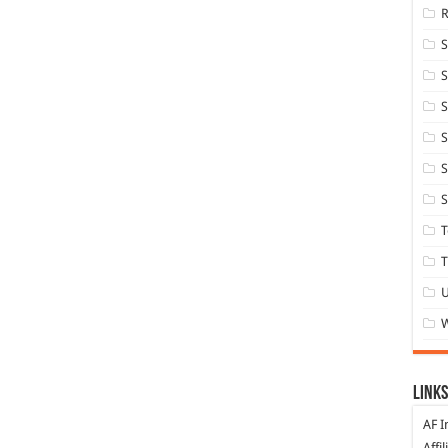
S
S
S
S
S
T
T
Links
AF I
Affi