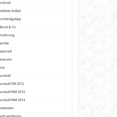
Android
eliebte Artikel
undesligatipp
eBook & Co
Ernährung
amilie
eatured
inanzen
oto
ussball
ussball EM 2012
ussball WM 2010
ussball WM 2014
Gedanken
eld verdienen