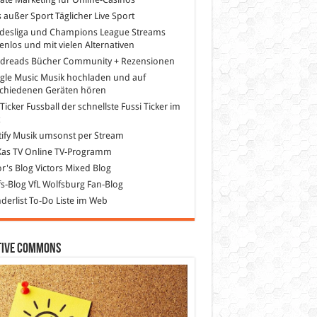
s außer Sport
Täglicher Live Sport
desliga und Champions League Streams
enlos und mit vielen Alternativen
dreads
Bücher Community + Rezensionen
gle Music
Musik hochladen und auf
schiedenen Geräten hören
 Ticker Fussball
der schnellste Fussi Ticker im
z
ify
Musik umsonst per Stream
as TV
Online TV-Programm
or's Blog
Victors Mixed Blog
s-Blog
VfL Wolfsburg Fan-Blog
erlist
To-Do Liste im Web
tive Commons